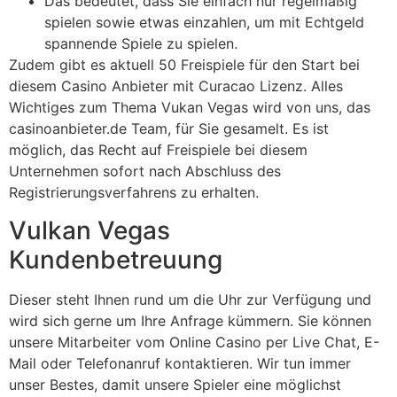
Das bedeutet, dass Sie einfach nur regelmäßig
spielen sowie etwas einzahlen, um mit Echtgeld
spannende Spiele zu spielen.
Zudem gibt es aktuell 50 Freispiele für den Start bei
diesem Casino Anbieter mit Curacao Lizenz. Alles
Wichtiges zum Thema Vukan Vegas wird von uns, das
casinoanbieter.de Team, für Sie gesamelt. Es ist
möglich, das Recht auf Freispiele bei diesem
Unternehmen sofort nach Abschluss des
Registrierungsverfahrens zu erhalten.
Vulkan Vegas
Kundenbetreuung
Dieser steht Ihnen rund um die Uhr zur Verfügung und
wird sich gerne um Ihre Anfrage kümmern. Sie können
unsere Mitarbeiter vom Online Casino per Live Chat, E-
Mail oder Telefonanruf kontaktieren. Wir tun immer
unser Bestes, damit unsere Spieler eine möglichst