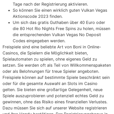
Tage nach der Registrierung aktivieren.
So können Sie einen wirklich guten Vulkan Vegas
Aktionscode 2023 finden.
Um sich das gratis Guthaben über 40 Euro oder
die 80 Hot Rio Nights Free Spins zu holen, müssen
die entsprechenden Vulkan Vegas No Deposit
Codes eingegeben werden.
Freispiele sind eine beliebte Art von Boni in Online-
Casinos, die Spielern die Möglichkeit bieten,
Spielautomaten zu spielen, ohne eigenes Geld zu
setzen. Sie werden oft als Teil von Willkommenspaketen
oder als Belohnungen für treue Spieler angeboten.
Freispiele können auf bestimmte Spiele beschränkt sein
oder für die gesamte Auswahl an Slots im Casino
gelten. Sie bieten eine großartige Gelegenheit, neue
Spiele auszuprobieren und potenziell echtes Geld zu
gewinnen, ohne das Risiko eines finanziellen Verlustes.
Dazu müssen Sie sich auf unserer Website registrieren
und Ihre Handy bestätigen. Der Registrierungsbonus in