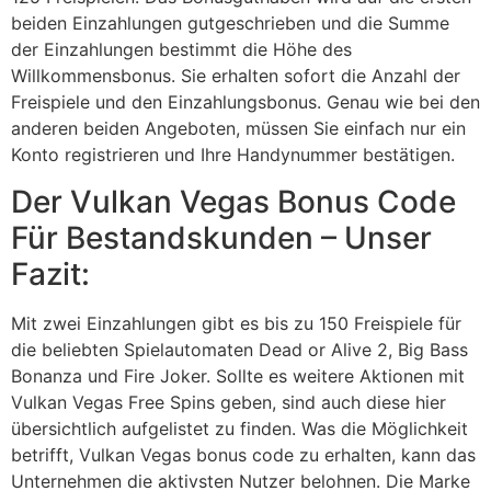
beiden Einzahlungen gutgeschrieben und die Summe
der Einzahlungen bestimmt die Höhe des
Willkommensbonus. Sie erhalten sofort die Anzahl der
Freispiele und den Einzahlungsbonus. Genau wie bei den
anderen beiden Angeboten, müssen Sie einfach nur ein
Konto registrieren und Ihre Handynummer bestätigen.
Der Vulkan Vegas Bonus Code
Für Bestandskunden – Unser
Fazit:
Mit zwei Einzahlungen gibt es bis zu 150 Freispiele für
die beliebten Spielautomaten Dead or Alive 2, Big Bass
Bonanza und Fire Joker. Sollte es weitere Aktionen mit
Vulkan Vegas Free Spins geben, sind auch diese hier
übersichtlich aufgelistet zu finden. Was die Möglichkeit
betrifft, Vulkan Vegas bonus code zu erhalten, kann das
Unternehmen die aktivsten Nutzer belohnen. Die Marke