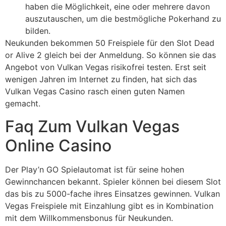
haben die Möglichkeit, eine oder mehrere davon
auszutauschen, um die bestmögliche Pokerhand zu
bilden.
Neukunden bekommen 50 Freispiele für den Slot Dead
or Alive 2 gleich bei der Anmeldung. So können sie das
Angebot von Vulkan Vegas risikofrei testen. Erst seit
wenigen Jahren im Internet zu finden, hat sich das
Vulkan Vegas Casino rasch einen guten Namen
gemacht.
Faq Zum Vulkan Vegas
Online Casino
Der Play’n GO Spielautomat ist für seine hohen
Gewinnchancen bekannt. Spieler können bei diesem Slot
das bis zu 5000-fache ihres Einsatzes gewinnen. Vulkan
Vegas Freispiele mit Einzahlung gibt es in Kombination
mit dem Willkommensbonus für Neukunden.