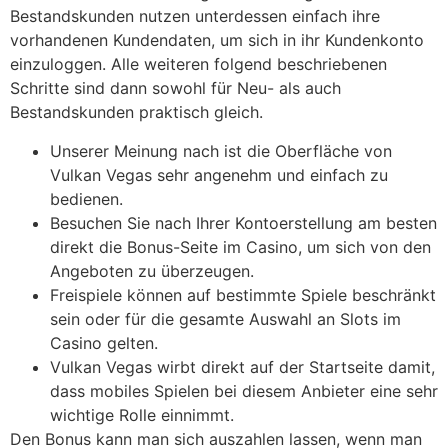
Bestandskunden nutzen unterdessen einfach ihre
vorhandenen Kundendaten, um sich in ihr Kundenkonto
einzuloggen. Alle weiteren folgend beschriebenen
Schritte sind dann sowohl für Neu- als auch
Bestandskunden praktisch gleich.
Unserer Meinung nach ist die Oberfläche von
Vulkan Vegas sehr angenehm und einfach zu
bedienen.
Besuchen Sie nach Ihrer Kontoerstellung am besten
direkt die Bonus-Seite im Casino, um sich von den
Angeboten zu überzeugen.
Freispiele können auf bestimmte Spiele beschränkt
sein oder für die gesamte Auswahl an Slots im
Casino gelten.
Vulkan Vegas wirbt direkt auf der Startseite damit,
dass mobiles Spielen bei diesem Anbieter eine sehr
wichtige Rolle einnimmt.
Den Bonus kann man sich auszahlen lassen, wenn man