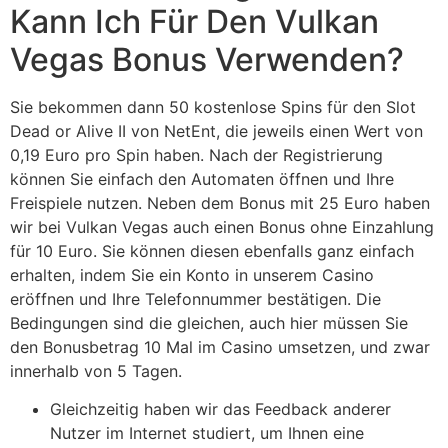
Kann Ich Für Den Vulkan
Vegas Bonus Verwenden?
Sie bekommen dann 50 kostenlose Spins für den Slot
Dead or Alive II von NetEnt, die jeweils einen Wert von
0,19 Euro pro Spin haben. Nach der Registrierung
können Sie einfach den Automaten öffnen und Ihre
Freispiele nutzen. Neben dem Bonus mit 25 Euro haben
wir bei Vulkan Vegas auch einen Bonus ohne Einzahlung
für 10 Euro. Sie können diesen ebenfalls ganz einfach
erhalten, indem Sie ein Konto in unserem Casino
eröffnen und Ihre Telefonnummer bestätigen. Die
Bedingungen sind die gleichen, auch hier müssen Sie
den Bonusbetrag 10 Mal im Casino umsetzen, und zwar
innerhalb von 5 Tagen.
Gleichzeitig haben wir das Feedback anderer
Nutzer im Internet studiert, um Ihnen eine