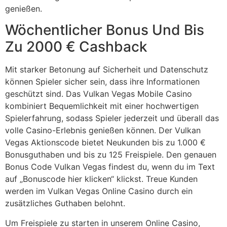
genießen.
Wöchentlicher Bonus Und Bis
Zu 2000 € Cashback
Mit starker Betonung auf Sicherheit und Datenschutz
können Spieler sicher sein, dass ihre Informationen
geschützt sind. Das Vulkan Vegas Mobile Casino
kombiniert Bequemlichkeit mit einer hochwertigen
Spielerfahrung, sodass Spieler jederzeit und überall das
volle Casino-Erlebnis genießen können. Der Vulkan
Vegas Aktionscode bietet Neukunden bis zu 1.000 €
Bonusguthaben und bis zu 125 Freispiele. Den genauen
Bonus Code Vulkan Vegas findest du, wenn du im Text
auf „Bonuscode hier klicken“ klickst. Treue Kunden
werden im Vulkan Vegas Online Casino durch ein
zusätzliches Guthaben belohnt.
Um Freispiele zu starten in unserem Online Casino,