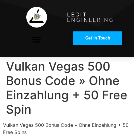
LEGIT
ENGINEERING
Get In Touch
COMPANY PROFILE
Vulkan Vegas 500
Bonus Code » Ohne
Einzahlung + 50 Free
Spin
Vulkan Vegas 500 Bonus Code » Ohne Einzahlung + 50
Free Spins