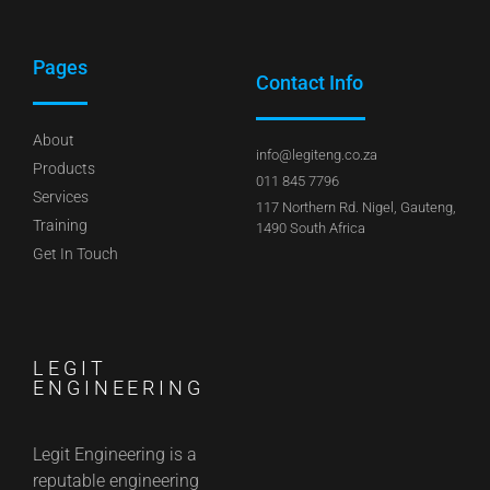
Pages
Contact Info
About
info@legiteng.co.za
Products
011 845 7796
Services
117 Northern Rd. Nigel, Gauteng,
Training
1490 South Africa
Get In Touch
LEGIT
ENGINEERING
Legit Engineering is a
reputable engineering