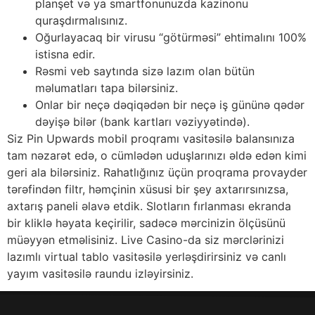
planşet və ya smartfonunuzda kazinonu
quraşdırmalısınız.
Oğurlayacaq bir virusu “götürməsi” ehtimalını 100%
istisna edir.
Rəsmi veb saytında sizə lazım olan bütün
məlumatları tapa bilərsiniz.
Onlar bir neçə dəqiqədən bir neçə iş gününə qədər
dəyişə bilər (bank kartları vəziyyətində).
Siz Pin Upwards mobil proqramı vasitəsilə balansınıza
tam nəzarət edə, o cümlədən uduşlarınızı əldə edən kimi
geri ala bilərsiniz. Rahatlığınız üçün proqrama provayder
tərəfindən filtr, həmçinin xüsusi bir şey axtarırsınızsa,
axtarış paneli əlavə etdik. Slotların fırlanması ekranda
bir kliklə həyata keçirilir, sadəcə mərcinizin ölçüsünü
müəyyən etməlisiniz. Live Casino-da siz mərclərinizi
lazımlı virtual tablo vasitəsilə yerləşdirirsiniz və canlı
yayım vasitəsilə raundu izləyirsiniz.