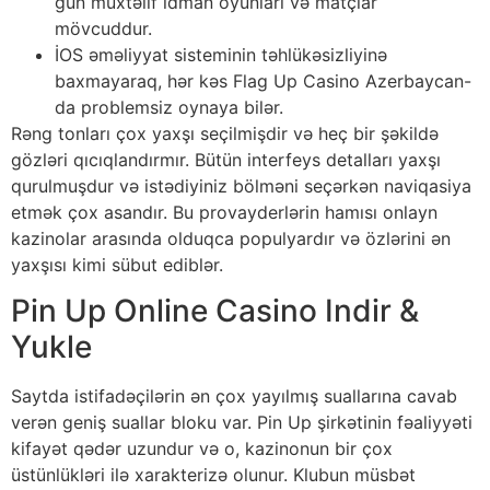
gün müxtəlif idman oyunları və matçlar
mövcuddur.
İOS əməliyyat sisteminin təhlükəsizliyinə
baxmayaraq, hər kəs Flag Up Casino Azerbaycan-
da problemsiz oynaya bilər.
Rəng tonları çox yaxşı seçilmişdir və heç bir şəkildə
gözləri qıcıqlandırmır. Bütün interfeys detalları yaxşı
qurulmuşdur və istədiyiniz bölməni seçərkən naviqasiya
etmək çox asandır. Bu provayderlərin hamısı onlayn
kazinolar arasında olduqca populyardır və özlərini ən
yaxşısı kimi sübut ediblər.
Pin Up Online Casino Indir &
Yukle
Saytda istifadəçilərin ən çox yayılmış suallarına cavab
verən geniş suallar bloku var. Pin Up şirkətinin fəaliyyəti
kifayət qədər uzundur və o, kazinonun bir çox
üstünlükləri ilə xarakterizə olunur. Klubun müsbət