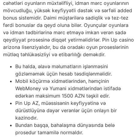
cəhətləri oyunların müxtəlifliyi, idman mərc oyunlarının
mövcudluğu, yüksək keyfiyyətli dəstək və sərfəli added
bonus sistemidir. Daimi müştərilərə sadiqlik və tez-tez
fərdi bonuslar da qeyd oluna bilər. Oyunçular oyunlara
və idman tədbirlərinə mərc etməyə imkan verən sadə
qeydiyyat prosesinə diqqət yetirməlidirlər. Pin Up casino
arizona lisenziyalıdır, bu da oradakı oyun proseslərinin
mütləq təhlükəsizliyi və etibarlılığı deməkdir.
Bu halda, əlavə məlumatların işlənməsini
gözləməmək üçün hesab təsdiqlənməlidir.
Mobil köçürmə xidmətlərindən, həmçinin
WebMoney və Yumani xidmətlərindən istifadə
edərkən maksimum 1500 AZN təşkil edir.
Pin Up AZ, müəssisənin keyfiyyətinə və
dürüstlüyünə dəyər verənlər üçün onlayn bir
kazinodır.
Bundan başqa, bahalaşma dünyasında belə
prosedur tamamilə normaldır.