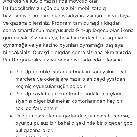
Android və iOS cihazlarında mövcud olan
istifadəçilərimiz üçün pulsuz bir mobil tətbiq
hazırlamışıq. Anhare-dən istədiyiniz zaman pin yükləyə
və qazana bilərsiniz. Proqram tam quraşdırıldıqdan
sonra smartfonun menyusunda Pin-up loqosu olan ikona
görünəcək. Siz onu aça, hesabınıza daxil olaraq mərc
oynamağa və ya kazino oyunları oynamağa başlaya
biləcəksiniz. Quraşdırıldıqdan sonra siz ana ekranınızda
Pin Up görəcəksiniz və ondan istifadə edə bilərsiniz.
Pin-Up gamble istifadə etmək imkanı yalnız real
mərclərə və ödənişlərə hazır olan qeydiyyatdan
keçmiş oyunçular üçün açıqdır.
Pin-Up saylı bukmeker kontorundakı matçların
siyahısı digər bukmeker kontorlarından heç bir
şəkildə fərqlənmir.
Düzgün cavablar nə qədər düzgün cavab verirsə,
oyunçu pulsuz bir bahalıq şəklində bir o qədər çox
pul qazana bilər.