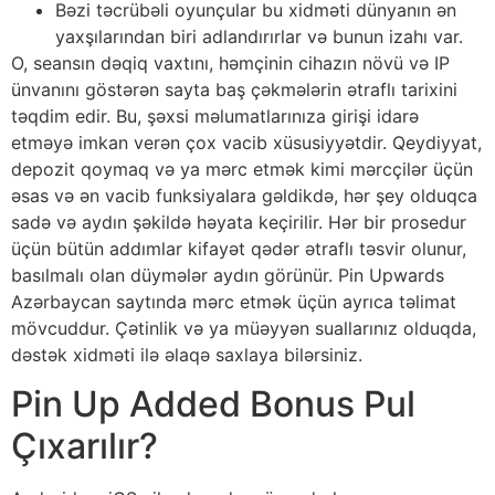
Bəzi təcrübəli oyunçular bu xidməti dünyanın ən
yaxşılarından biri adlandırırlar və bunun izahı var.
O, seansın dəqiq vaxtını, həmçinin cihazın növü və IP
ünvanını göstərən sayta baş çəkmələrin ətraflı tarixini
təqdim edir. Bu, şəxsi məlumatlarınıza girişi idarə
etməyə imkan verən çox vacib xüsusiyyətdir. Qeydiyyat,
depozit qoymaq və ya mərc etmək kimi mərcçilər üçün
əsas və ən vacib funksiyalara gəldikdə, hər şey olduqca
sadə və aydın şəkildə həyata keçirilir. Hər bir prosedur
üçün bütün addımlar kifayət qədər ətraflı təsvir olunur,
basılmalı olan düymələr aydın görünür. Pin Upwards
Azərbaycan saytında mərc etmək üçün ayrıca təlimat
mövcuddur. Çətinlik və ya müəyyən suallarınız olduqda,
dəstək xidməti ilə əlaqə saxlaya bilərsiniz.
Pin Up Added Bonus Pul
Çıxarılır?