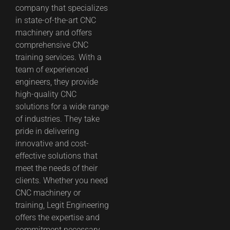
company that specializes
in state-of-the-art CNC
machinery and offers
comprehensive CNC
training services. With a
team of experienced
engineers, they provide
high-quality CNC
solutions for a wide range
of industries. They take
pride in delivering
innovative and cost-
effective solutions that
meet the needs of their
clients. Whether you need
CNC machinery or
training, Legit Engineering
offers the expertise and
commitment necessary