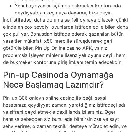
Yeni başlayanlar üçün bu bukmeker kontorunda
qeydiyyatdan keçməyə dəyərmi, bizə deyin.
İndi istifadəçi daha de uma sərfəli oynaya biləcək, çünki
əlində ən çox sevdiyi oyunlarda istifadə edilə bilən daha
çox pul var. Bonusdan istifadə edərək qazanılan bütün
vəsaitlər mükafatı x50 mərc ilə sürüşdürərək geri
götürülə bilər. Pin Up Online casino APK, yalnız
problemsiz işləyən minlərlə lisenziyalı oyuna deyil, həm
də bukmeker kontoruna giriş imkanı təmin edəcəkdir.
Pin-up Casinoda Oynamağa
Necə Başlamaq Lazımdır?
Pin-up 306 onlayn online casino ilə bağlı şəxsi
hesabınıza qeydiyyat zamanı yaratdığınız istifadəçi adı
və şifrəni qeyd etməklə daxil landa bilərsiniz. Əgər
hansısa səbəbdən siz bunu edə bilmirsinizsə və sayt
səhv verirsə, o zaman texniki dəstəyə müraciət edin, və