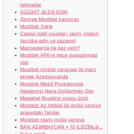
təlimatlar
GÜZƏŞT ƏLDƏ EDİN
Другие Mostbet kazinosu
Mostbet Yukle
Casino rulet oyunları: seçin, onlayn
təcrübə edin və qazanın!
Mançesterdə nə baş verir?
Mostbet APK-nı necə quraşdırmaq
olar
Mostbet mobile versiyası ilə mərc
etmək Azərbaycanda
Mostbet Mobil Proqramında
Hesabınızı Necə Doldurmaq Olar
Məsləhət Roulette oyunu üçün
Mostbet Az tətbiqi ilə mobil versiya
arasındakı fərqlər
Mostbet rəsmi mobil versiya
BAXI AZƏRBAYCAN • 10 İLSİZİNLƏ…
Pulun qalığı