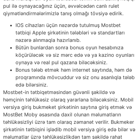
pul ilə oynayacağınız üçün, əvvəlcədən canlı rulet
qiymətləndirmələrimizlə tanış olmağı tövsiyə edirik.
IOS cihazları üçün nəzərdə tutulmuş Mostbet
tətbiqi Apple şirkətinin tələbləri və standartları
nəzərə alınmaqla hazırlanıb.
Bütün bunlardan sonra bonus oyun hesabınıza
köçürüləcək və siz mərc edə və ya kazino oyunları
oynaya və real pul qazana biləcəksiniz.
Bonus tələb etmək həm internet saytında, həm də
proqramında mövcuddur və siz onu asanlıqla tələb
edə bilərsiniz.
Mostbet-in tətbiqetməsindən güvənli şəkildə və
həmçinin təhlükəsiz olaraq yararlana biləcəksiniz. Mobil
versiya giriş bukmeket şirkətinin saytına giriş etmək və
MostBet Moby əsasında daxil olunan məlumatların
təhlükəsizliyi üzrə tam olaraq zəmanət verilir. Bukmeker
şirkətinin tətbiqini işlədib mobil versiya giriş edə bilər və
məlumatlar üzrə təhlükəsizlikdən tam şəkildə rahat