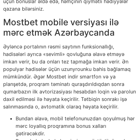
üçün bonuslar əldə edə, həmçinin qiymətli hədiyyələr
qazana bilərsiniz.
Mostbet mobile versiyası ilə
mərc etmək Azərbaycanda
Əyləncə portalının rəsmi saytının funksionallığı,
hadisələri ayrıca «sevimli» qovluğuna əlavə etməyə
imkan verir, bu da onları tez tapmağa imkan verir. Ən
populyar hadisələr üçün uzunyrounku bahis bağlamaq
mümkündür. Əgər Mostbet indir smartfon və ya
planşetdə, proqram təminatı quraşdırıldıqdan sonra
qumarbazın ilk avtorizasiyası hesabdan loqin və parolun
daxil edilməsi ilə həyata keçirilir. Tətbiqin sonrakı işə
salınmasında o, avtomatik olaraq həyata keçirilir.
Bundan əlavə, mobil telefonunuzdan qoyulmuş hər
mərc loyallıq proqramına bonus xalları
gətirəcəkdir.