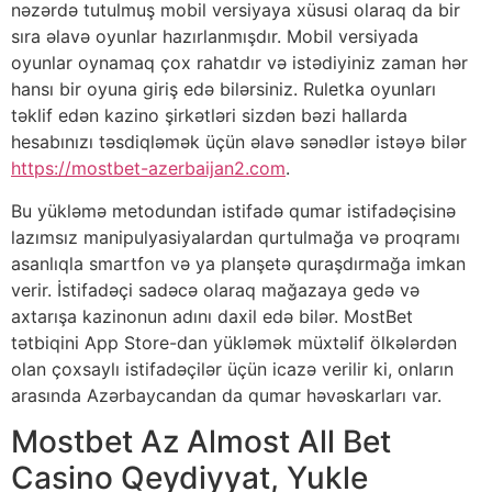
nəzərdə tutulmuş mobil versiyaya xüsusi olaraq da bir
sıra əlavə oyunlar hazırlanmışdır. Mobil versiyada
oyunlar oynamaq çox rahatdır və istədiyiniz zaman hər
hansı bir oyuna giriş edə bilərsiniz. Ruletka oyunları
təklif edən kazino şirkətləri sizdən bəzi hallarda
hesabınızı təsdiqləmək üçün əlavə sənədlər istəyə bilər
https://mostbet-azerbaijan2.com
.
Bu yükləmə metodundan istifadə qumar istifadəçisinə
lazımsız manipulyasiyalardan qurtulmağa və proqramı
asanlıqla smartfon və ya planşetə quraşdırmağa imkan
verir. İstifadəçi sadəcə olaraq mağazaya gedə və
axtarışa kazinonun adını daxil edə bilər. MostBet
tətbiqini App Store-dan yükləmək müxtəlif ölkələrdən
olan çoxsaylı istifadəçilər üçün icazə verilir ki, onların
arasında Azərbaycandan da qumar həvəskarları var.
Mostbet Az Almost All Bet
Casino Qeydiyyat, Yukle