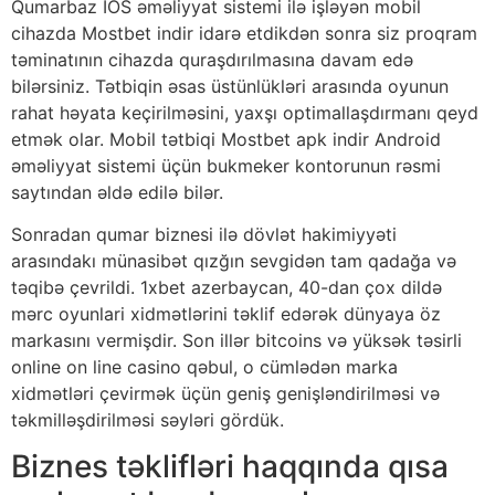
Qumarbaz IOS əməliyyat sistemi ilə işləyən mobil
cihazda Mostbet indir idarə etdikdən sonra siz proqram
təminatının cihazda quraşdırılmasına davam edə
bilərsiniz. Tətbiqin əsas üstünlükləri arasında oyunun
rahat həyata keçirilməsini, yaxşı optimallaşdırmanı qeyd
etmək olar. Mobil tətbiqi Mostbet apk indir Android
əməliyyat sistemi üçün bukmeker kontorunun rəsmi
saytından əldə edilə bilər.
Sonradan qumar biznesi ilə dövlət hakimiyyəti
arasındakı münasibət qızğın sevgidən tam qadağa və
təqibə çevrildi. 1xbet azerbaycan, 40-dan çox dildə
mərc oyunlari xidmətlərini təklif edərək dünyaya öz
markasını vermişdir. Son illər bitcoins və yüksək təsirli
online on line casino qəbul, o cümlədən marka
xidmətləri çevirmək üçün geniş genişləndirilməsi və
təkmilləşdirilməsi səyləri gördük.
Biznes təklifləri haqqında qısa