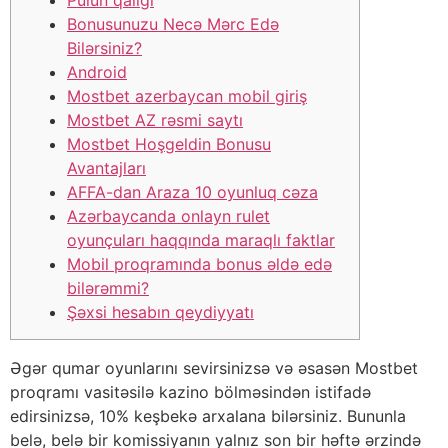
Bonusunuzu Necə Mərc Edə
Bilərsiniz?
Android
Mostbet azerbaycan mobil giriş
Mostbet AZ rəsmi saytı
Mostbet Hoşgeldin Bonusu
Avantajları
AFFA-dan Araza 10 oyunluq cəza
Azərbaycanda onlayn rulet
oyunçuları haqqında maraqlı faktlar
Mobil proqramında bonus əldə edə
bilərəmmi?
Şəxsi hesabın qeydiyyatı
Əgər qumar oyunlarını sevirsinizsə və əsasən Mostbet
proqramı vasitəsilə kazino bölməsindən istifadə
edirsinizsə, 10% keşbekə arxalana bilərsiniz. Bununla
belə, belə bir komissiyanın yalnız son bir həftə ərzində