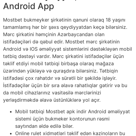
Android App
Mostbet bukmeyker şirkətinin qanuni olaraq 18 yaşını
tamamlamış hər bir şəxs qeydiyyatdan keçə bilərsiniz.
Mərc şirkətini həmçinin Azərbaycandan olan
istifadəçiləri də qəbul edir. Mostbet mərc şirkətinin
Android və IOS əməliyyat sistemlərini dəstəkləyən mobil
tətbiq dəstəyi vardır. Mərc şirkətini istifadəçilər üçün
təklif etdiyi mobil tətbiqi birbaşa olaraq mağaza
üzərindən yükləyə və quraşdıra bilərsiniz. Tətbiqin
istifadəsi çox rahatdır və sürətli bir şəkildə işləyir.
İstifadəçilər üçün bir sıra əlavə rahatlıqlar gətirir və bu
da mobil cihazlarınız vasitəsilə mərclərinizi
yerləşdirməkdə əlavə üstünlüklərə yol açır.
Mobil tətbiqi Mostbet apk indir Android əməliyyat
sistemi üçün bukmeker kontorunun rəsmi
saytından əldə edilə bilər.
Online rulet xidmətləri təklif edən kazinoların bu