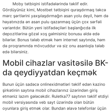
Moby tətbiqini istifadələrində təklif edir.
Gördüyünüz kimi, Mostbet tətbiqini quraşdırmaq təkcə
mərc şərtlərini yaxşılaşdırmağın asan yolu deyil, həm də
həyatınızda ən asan pulu qazanmaq üçün çox sərfəli
variantdır. Bütün yeni istifadəçiləri başlanğıcda ilk
depozitlərinə gözəl xoş gəlmisiniz bonusu əldə edə
bilərlər. Bonus tələb etmək həm internet saytında, həm
də proqramında mövcuddur və siz onu asanlıqla tələb
edə bilərsiniz.
Mobil cihazlar vasitəsilə BK-
da qeydiyyatdan keçmək
Bunun üçün sadəcə onlinexidmətləri təklif edən kazino
şirkətinin saytına mobil cihazlarınız üzərindən giriş
etməniz lazım gələcəkdir. Ruletka77 saytının təklif etdiyi
mobil versiyasında veb sayt üzərində olan bütün
oyunlara giriş etmək olar. Bundan əlavə telefonlar üçün