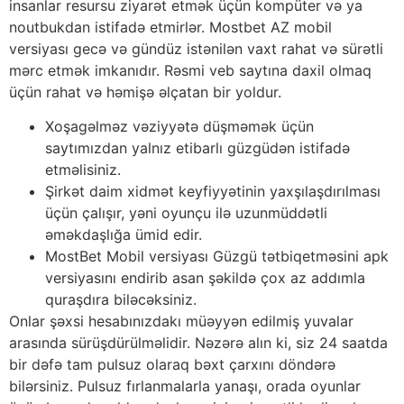
insanlar resursu ziyarət etmək üçün kompüter və ya
noutbukdan istifadə etmirlər. Mostbet AZ mobil
versiyası gecə və gündüz istənilən vaxt rahat və sürətli
mərc etmək imkanıdır. Rəsmi veb saytına daxil olmaq
üçün rahat və həmişə əlçatan bir yoldur.
Xoşagəlməz vəziyyətə düşməmək üçün
saytımızdan yalnız etibarlı güzgüdən istifadə
etməlisiniz.
Şirkət daim xidmət keyfiyyətinin yaxşılaşdırılması
üçün çalışır, yəni oyunçu ilə uzunmüddətli
əməkdaşlığa ümid edir.
MostBet Mobil versiyası Güzgü tətbiqetməsini apk
versiyasını endirib asan şəkildə çox az addımla
quraşdıra biləcəksiniz.
Onlar şəxsi hesabınızdakı müəyyən edilmiş yuvalar
arasında sürüşdürülməlidir. Nəzərə alın ki, siz 24 saatda
bir dəfə tam pulsuz olaraq bəxt çarxını döndərə
bilərsiniz. Pulsuz fırlanmalarla yanaşı, orada oyunlar