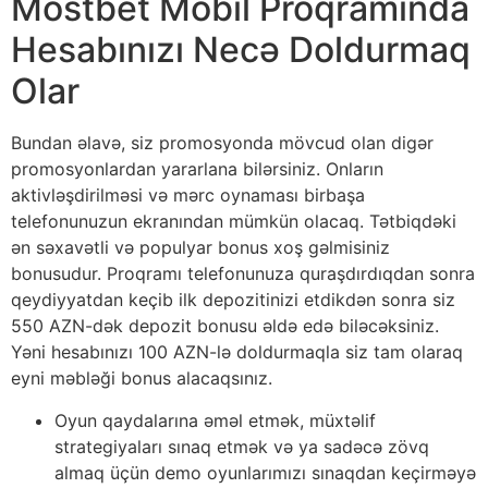
Mostbet Mobil Proqramında
Hesabınızı Necə Doldurmaq
Olar
Bundan əlavə, siz promosyonda mövcud olan digər
promosyonlardan yararlana bilərsiniz. Onların
aktivləşdirilməsi və mərc oynaması birbaşa
telefonunuzun ekranından mümkün olacaq. Tətbiqdəki
ən səxavətli və populyar bonus xoş gəlmisiniz
bonusudur. Proqramı telefonunuza quraşdırdıqdan sonra
qeydiyyatdan keçib ilk depozitinizi etdikdən sonra siz
550 AZN-dək depozit bonusu əldə edə biləcəksiniz.
Yəni hesabınızı 100 AZN-lə doldurmaqla siz tam olaraq
eyni məbləği bonus alacaqsınız.
Oyun qaydalarına əməl etmək, müxtəlif
strategiyaları sınaq etmək və ya sadəcə zövq
almaq üçün demo oyunlarımızı sınaqdan keçirməyə