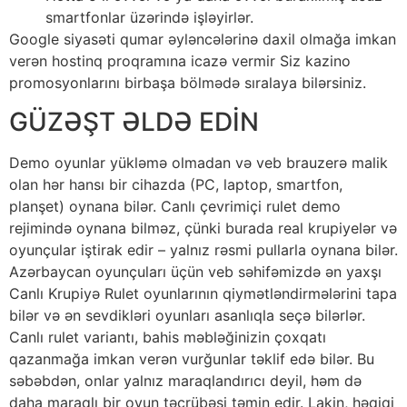
smartfonlar üzərində işləyirlər.
Google siyasəti qumar əyləncələrinə daxil olmağa imkan
verən hostinq proqramına icazə vermir Siz kazino
promosyonlarını birbaşa bölmədə sıralaya bilərsiniz.
GÜZƏŞT ƏLDƏ EDİN
Demo oyunlar yükləmə olmadan və veb brauzerə malik
olan hər hansı bir cihazda (PC, laptop, smartfon,
planşet) oynana bilər. Canlı çevrimiçi rulet demo
rejimində oynana bilməz, çünki burada real krupiyelər və
oyunçular iştirak edir – yalnız rəsmi pullarla oynana bilər.
Azərbaycan oyunçuları üçün veb səhifəmizdə ən yaxşı
Canlı Krupiyə Rulet oyunlarının qiymətləndirmələrini tapa
bilər və ən sevdikləri oyunları asanlıqla seçə bilərlər.
Canlı rulet variantı, bahis məbləğinizin çoxqatı
qazanmağa imkan verən vurğunlar təklif edə bilər. Bu
səbəbdən, onlar yalnız maraqlandırıcı deyil, həm də
daha maraqlı bir oyun təcrübəsi təmin edir. Lakin, həqiqi