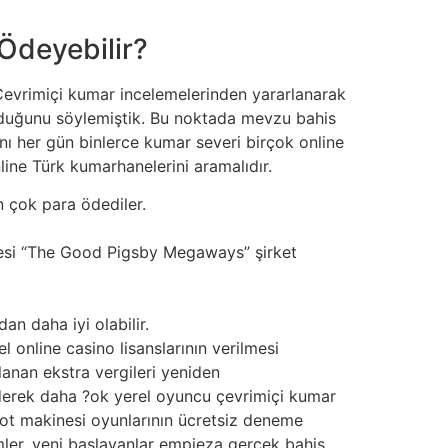
Ödeyebilir?
 Çevrimiçi kumar incelemelerinden yararlanarak
lduğunu söylemiştik. Bu noktada mevzu bahis
nı her gün binlerce kumar severi birçok online
ine Türk kumarhanelerini aramalıdır.
in çok para ödediler.
esi “The Good Pigsby Megaways” şirket
an daha iyi olabilir.
online casino lisanslarının verilmesi
anan ekstra vergileri yeniden
 giderek daha ?ok yerel oyuncu çevrimiçi kumar
slot makinesi oyunlarının ücretsiz deneme
mler, yeni başlayanlar empieza gerçek bahis