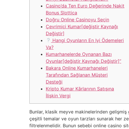
Casino’da Ten Euro Değerinde Nakit
Bonus Slottica
Doğru Online Casinoyu Seçin
Çevrimiçi Kumar[değiştir Kaynağı
Değiştir]
Hangi Oyunların En Iyi Ödemeleri
Va?
Kumarhanelerde Oynanan Bazı
Oyunlar[değiştir Kaynağı Değiştir]”
Bakara Online Kumarhaneleri
Tarafından Sağlanan Müşteri
Desteği
Kripto Kumar Kârlarının Satışına
İlişkin Vergi
Bunlar, klasik meyve makinelerinden gelişmiş gr
çeşitli temalar ve oyun tarzları sunarak her z
filtrelenmelidir. Bunun sebebi online casino sit