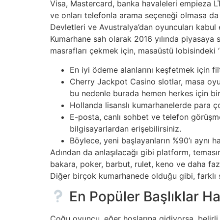
Visa, Mastercard, banka havaleleri empieza L
ve onları telefonla arama seçeneği olmasa da
Devletleri ve Avustralya’dan oyuncuları kabul
Kumarhane sah olarak 2016 yılında piyasaya 
masrafları çekmek için, masaüstü lobisindeki ‘
En iyi ödeme alanlarını keşfetmek için fil
Cherry Jackpot Casino slotlar, masa oyun
bu nedenle burada hemen herkes için bir 
Hollanda lisanslı kumarhanelerde para ç
E-posta, canlı sohbet ve telefon görüşm
bilgisayarlardan erişebilirsiniz.
Böylece, yeni başlayanların %90’ı aynı ha
Adından da anlaşılacağı gibi platform, temasın
bakara, poker, barbut, rulet, keno ve daha fa
Diğer birçok kumarhanede olduğu gibi, farklı 
En Popüler Başlıklar Ha
Çoğu oyuncu, eğer hoşlarına gidiyorsa, belirl