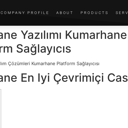
COMPANY PROFILE
ABOUT
PRODUCTS
SER
ane Yazılımı Kumarhane 
rm Sağlayıcıs
lım Çözümleri Kumarhane Platform Sağlayıcısı
ne En Iyi Çevrimiçi Cas