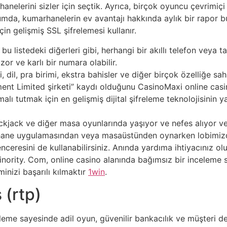
rhanelerini sizler için seçtik. Ayrıca, birçok oyuncu çevrimi
 kumarhanelerin ev avantajı hakkında aylık bir rapor bulab
çin gelişmiş SSL şifrelemesi kullanır.
listedeki diğerleri gibi, herhangi bir akıllı telefon veya table
or ve karlı bir numara olabilir.
i, dil, pra birimi, ekstra bahisler ve diğer birçok özelliğe sah
nt Limited şirketi” kaydı olduğunu CasinoMaxi online casino
malı tutmak için en gelişmiş dijital şifreleme teknolojisinin
kjack ve diğer masa oyunlarında yaşıyor ve nefes alıyor ve
rhane uygulamasından veya masaüstünden oynarken lobimizde
ceresini de kullanabilirsiniz. Anında yardıma ihtiyacınız olur
sinority. Com, online casino alanında bağımsız bir inceleme s
inizi başarılı kılmaktır
1win
.
(rtp)
leme sayesinde adil oyun, güvenilir bankacılık ve müşteri des