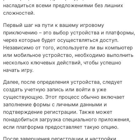
насладиться всеми предложениями без лишних
сложностей.
Первый шаг на пути к вашему игровому
приключению – это выбор устройства и платформы,
через которые будет осуществляться доступ.
Независимо от того, используете ли вы компьютер
или мобильное устройство, необходимо выполнить
несколько ключевых действий, чтобы успешно
начать игру.
Далее, после определения устройства, следует
создать учетную запись или войти в уже
существующую. Этот процесс обычно включает
заполнение формы с личными данными и
подтверждение регистрации. Также может
понадобиться загрузка специального приложения,
если платформа предоставляет такую опцию.
После завершения регистрации и настройки