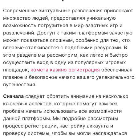
Современные виртуальные развлечения привлекают
множество людей, предоставляя уникальную
возможность погрузиться в мир азартных игр и
развлечений. Доступ к таким платформам зачастую
может показаться сложным, особенно для тех, кто
впервые сталкивается с подобными ресурсами. В
этом разделе мы рассмотрим, как легко и быстро
осуществить вход в одну из популярных игровых
площадок,
комета казино регистрация
обеспечивая
плавное и безопасное начало вашего увлекательного
путешествия.
Сначала
следует обратить внимание на несколько
ключевых аспектов, которые помогут вам без
проблем начать использовать все возможности
данной платформы. Мы подробно рассмотрим
процесс регистрации, настройку аккаунта и
проверку системы, чтобы вы могли наслаждаться