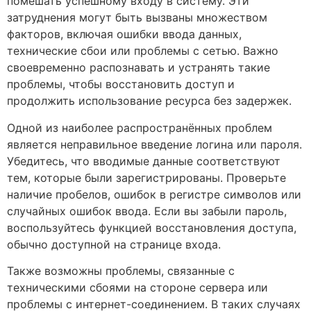
помешать успешному входу в систему. Эти
затруднения могут быть вызваны множеством
факторов, включая ошибки ввода данных,
технические сбои или проблемы с сетью. Важно
своевременно распознавать и устранять такие
проблемы, чтобы восстановить доступ и
продолжить использование ресурса без задержек.
Одной из наиболее распространённых проблем
является неправильное введение логина или пароля.
Убедитесь, что вводимые данные соответствуют
тем, которые были зарегистрированы. Проверьте
наличие пробелов, ошибок в регистре символов или
случайных ошибок ввода. Если вы забыли пароль,
воспользуйтесь функцией восстановления доступа,
обычно доступной на странице входа.
Также возможны проблемы, связанные с
техническими сбоями на стороне сервера или
проблемы с интернет-соединением. В таких случаях