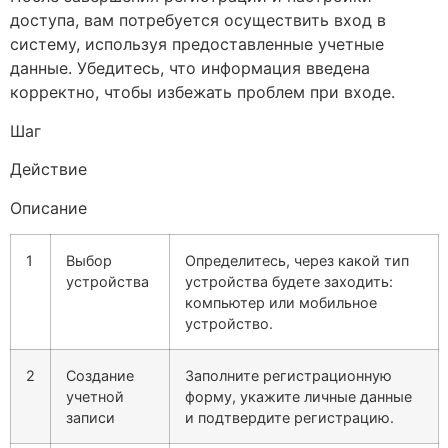
доступа, вам потребуется осуществить вход в
систему, используя предоставленные учетные
данные. Убедитесь, что информация введена
корректно, чтобы избежать проблем при входе.
Шаг
Действие
Описание
1
Выбор
Определитесь, через какой тип
устройства
устройства будете заходить:
компьютер или мобильное
устройство.
2
Создание
Заполните регистрационную
учетной
форму, укажите личные данные
записи
и подтвердите регистрацию.