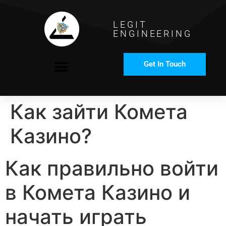
LEGIT
ENGINEERING
Get In Touch
COMPANY PROFILE
Как зайти Комета
Казино?
Как правильно войти
в Комета Казино и
начать играть