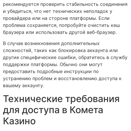
рекомендуется проверить стабильность соединения
и убедиться, что нет технических неполадок у
провайдера или на стороне платформы. Если
проблема сохраняется, попробуйте очистить кеш
браузера или использовать другой веб-браузер.
В случае возникновения дополнительных
сложностей, таких как блокировка аккаунта или
другие специфические ошибки, обратитесь в службу
поддержки платформы. Обычно они могут
предоставить подробные инструкции по
устранению проблем и восстановлению доступа к
вашему аккаунту.
Технические требования
для доступа в Комета
Казино