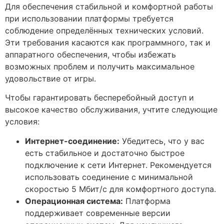
Для обеспечения стабильной и комфортной работы
при использовании платформы требуется
соблюдение определённых технических условий.
Эти требования касаются как программного, так и
аппаратного обеспечения, чтобы избежать
возможных проблем и получить максимальное
удовольствие от игры.
Чтобы гарантировать бесперебойный доступ и
высокое качество обслуживания, учтите следующие
условия:
Интернет-соединение:
Убедитесь, что у вас
есть стабильное и достаточно быстрое
подключение к сети Интернет. Рекомендуется
использовать соединение с минимальной
скоростью 5 Мбит/с для комфортного доступа.
Операционная система:
Платформа
поддерживает современные версии