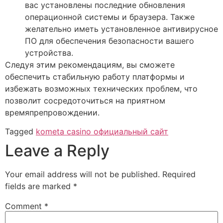
вас установлены последние обновления
операционной системы и браузера. Также
желательно иметь установленное антивирусное
ПО для обеспечения безопасности вашего
устройства.
Следуя этим рекомендациям, вы сможете
обеспечить стабильную работу платформы и
избежать возможных технических проблем, что
позволит сосредоточиться на приятном
времяпрепровождении.
Tagged
kometa casino официальный сайт
Leave a Reply
Your email address will not be published.
Required
fields are marked
*
Comment
*