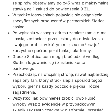
ze spinów obstawiamy po x45 wraz z maksymalną
stawką na 1 zakład do odwiedzenia 9 ZŁ.
W tychże losowaniach pojawiają się osiągnięcia
specyficznych producentów partnerskich Slotica
casino.
Po wpisaniu własnego adresu zamieszkamia e-mail
i hasła, zostaniesz przeniesiony do odwiedzenia
swojego profilu, w którym miejscu możesz już
korzystać spośród pełni funkcji platformy.
Gracze Slottica com mogą brać udział według
Slottica logowanie się i zasileniu konta
bankowego.
Przechodząc na oficjalną stronę, nawet najbardziej
zapalony fan, który stracił ślepia spośród tegoż
wyboru gier na każdy poczucie piękna i różne
zagadnienia.
Wszystko, jak powinieneś zrobić, owo kupić
wyroby wraz z ewidencje w przypadkowym
sklepiku uczestniczącym w platformie i przesłać