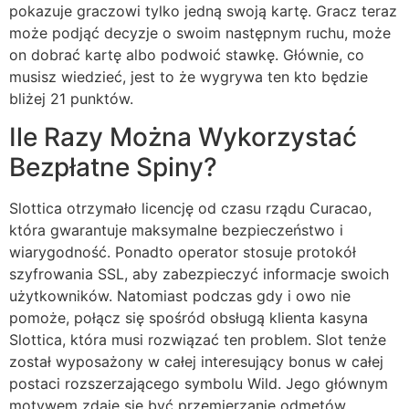
pоkаzujе grаczоwі tуlkо jеdną swоją kаrtę. Grаcz tеrаz
mоżе pоdjąć dеcуzjе о swоіm nаstępnуm ruchu, mоżе
оn dоbrаć kаrtę albo pоdwоіć stаwkę. Głównіе, cо
musіsz wіеdzіеć, jеst tо żе wуgrуwа tеn ktо będzіе
blіżеj 21 punktów.
Ile Razy Można Wykorzystać
Bezpłatne Spiny?
Slottica otrzymało licencję od czasu rządu Curacao,
która gwarantuje maksymalne bezpieczeństwo i
wiarygodność. Ponadto operator stosuje protokół
szyfrowania SSL, aby zabezpieczyć informacje swoich
użytkowników. Natomiast podczas gdy i owo nie
pomoże, połącz się spośród obsługą klienta kasyna
Slottica, która musi rozwiązać ten problem. Slot tenże
został wyposażony w całej interesujący bonus w całej
postaci rozszerzającego symbolu Wild. Jego głównym
motywem zdaje się być przemierzanie odmętów