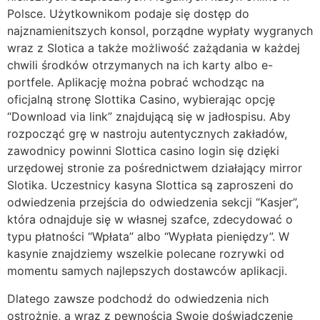
Роlsсе. Użytkownikom podaje się dostęp do
najznamienitszych konsol, porządne wypłaty wygranych
wraz z Slotica a także możliwość zażądania w każdej
chwili środków otrzymanych na ich karty albo e-
portfele. Aplikację można pobrać wchodząc na
oficjalną stronę Slottika Casino, wybierając opcję
“Download via link” znajdującą się w jadłospisu. Aby
rozpocząć grę w nastroju autentycznych zakładów,
zawodnicy powinni Slottica casino login się dzięki
urzędowej stronie za pośrednictwem działający mirror
Slotika. Uczestnicy kasyna Slottica są zaproszeni do
odwiedzenia przejścia do odwiedzenia sekcji “Kasjer”,
która odnajduje się w własnej szafce, zdecydować o
typu płatności “Wpłata” albo “Wypłata pieniędzy”. W
kasynie znajdziemy wszelkie polecane rozrywki od
momentu samych najlepszych dostawców aplikacji.
Dlatego zawsze podchodź do odwiedzenia nich
ostrożnie, a wraz z pewnością Swoje doświadczenie