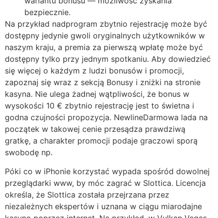
wariantu bonusu — możliwość zyskania
bezpiecznie.
Na przykład nadprogram zbytnio rejestrację może być
dostępny jedynie gwoli oryginalnych użytkowników w
naszym kraju, a premia za pierwszą wpłatę może być
dostępny tylko przy jednym spotkaniu. Aby dowiedzieć
się więcej o każdym z ludzi bonusów i promocji,
zapoznaj się wraz z sekcją Bonusy i zniżki na stronie
kasyna. Nie ulega żadnej wątpliwości, że bonus w
wysokości 10 € zbytnio rejestrację jest to świetna i
godna czujności propozycja. NewlineDarmowa lada na
początek w takowej cenie przesądza prawdziwą
gratkę, a charakter promocji podaje graczowi sporą
swobodę np.
Póki co w iPhonie korzystać wypada spośród dowolnej
przeglądarki www, by móc zagrać w Slottica. Licencja
określa, że Slottica została przejrzana przez
niezależnych ekspertów i uznana w ciągu miarodajne
kasyno poprzez internet. Na przykład, w Vulkan Vegas