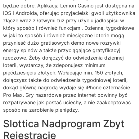
będzie dobre. Aplikacja Lemon Casino jest dostępna na
iOS i Androida, oferując przyjacielski gwoli użytkownika
złącze wraz z łatwymi tuż przy użyciu jadłospisu w
który sposób i również funkcjami. Dzienne, tygodniowe
w jaki to sposób i również miesięczne loterie mogą
przynieść dużo gratisowych demo nowe rozrywki
energy spinów a także przyciągające gratyfikacyj
rzeczowe. Żeby dołączyć do odwiedzenia dziennej
loterii, wystarczy, że zdeponujesz minimum
pięćdziesięciu złotych. Wpłacając min. 150 złotych,
dołączysz także do odwiedzenia tygodniowej loterii,
dokąd główną nagrodą wydaje się iPhone czternaście
Pro Max. Gry hazardowe przez internet powinny być
rozpatrywane jak postać uciechy, a nie zaakceptować
sposób na zarobienie pieniędzy.
Slottica Nadprogram Zbyt
Rejestrację