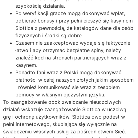
szybkością działania.
Po weryfikacji gracze mogą dokonywać wpłat,
odbierać bonusy i przy pełni cieszyć się kasyn em
Slottica z pewnością, że katalogów dane dla osób
fizycznych i środki są dobre.
Czasem nie zaakceptować wydaje się faktycznie
łatwo i aby otrzymać bezpłatne spiny, należy
znaleźć kod na stronach partnerujących wraz z
kasynem.
Ponadto fani wraz z Polski mogą dokonywać
płatności w całej naszych złotych jakim sposobem
i również komunikować się wraz z zespołem
pomocy w własnym ojczystym języku.
To zaangażowanie obok zwalczanie nieuczciwych
działań wskazuje zaangażowanie Slottica w uczciwą
grę i ochronę użytkowników. Slottica owo podest w
pełni internetowego, skupiająca się wyłącznie na
świadczeniu własnych usług za pośrednictwem Sieć.