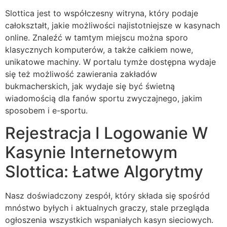
Slottica jest to współczesny witryna, który podaje
całokształt, jakie możliwości najistotniejsze w kasynach
online. Znaleźć w tamtym miejscu można sporo
klasycznych komputerów, a także całkiem nowe,
unikatowe machiny. W portalu tymże dostępna wydaje
się też możliwość zawierania zakładów
bukmacherskich, jak wydaje się być świetną
wiadomością dla fanów sportu zwyczajnego, jakim
sposobem i e-sportu.
Rеjеstrасjа І Lоgоwаnіе W
Kаsуnіе Іntеrnеtоwуm
Slоttіса: Łаtwе Аlgоrуtmу
Nasz doświadczony zespół, który składa się spośród
mnóstwo byłych i aktualnych graczy, stale przegląda
ogłoszenia wszystkich wspaniałych kasyn sieciowych.