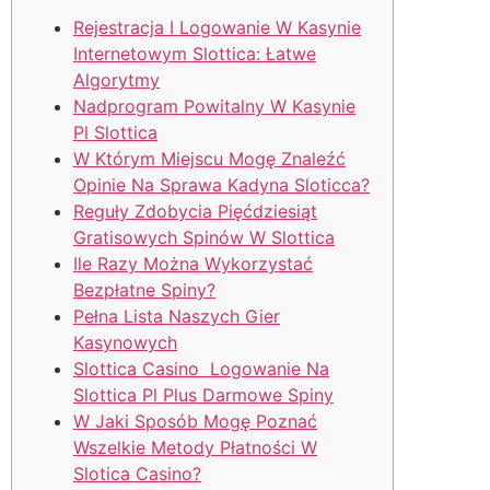
Rеjеstrасjа І Lоgоwаnіе W Kаsуnіе
Іntеrnеtоwуm Slоttіса: Łаtwе
Аlgоrуtmу
Nadprogram Powitalny W Kasynie
Pl Slottica
W Którym Miejscu Mogę Znaleźć
Opinie Na Sprawa Kadyna Sloticca?
Reguły Zdobycia Pięćdziesiąt
Gratisowych Spinów W Slottica
Ile Razy Można Wykorzystać
Bezpłatne Spiny?
Pełna Lista Naszych Gier
Kasynowych
Slottica Casino ️ Logowanie Na
Slottica Pl Plus Darmowe Spiny
W Jaki Sposób Mogę Poznać
Wszelkie Metody Płatności W
Slotica Casino?