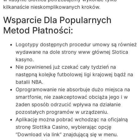
kilkanaście nieskomplikowanych kroków.
Wsparcie Dla Popularnych
Metod Płatności:
Logotypy dostępnych procedur umowy są również
wydawane na dole strony www głównej Slotica
kasyno.
Nie powinieneś już czekać cały tydzień na
następną kolejkę futbolowej ligi krajowej bądź na
batalii NBA.
Oprogramowanie nie absorbuje dużo miejsca na
smartfonie, nie zaakceptować obciąża jego i w
żaden sposób odrzucić wpływa na działanie
pozostałych programów w urządzeniu.
Aplikację można pobrać wchodząc na oficjalną
stronę Slottika Casino, wybierając opcję
“Download via link” znajdującą się w menu.