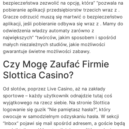
bezpieczeństwa zezwolić na opcję, która” “pozwala na
pobieranie aplikacji przedsiębiorstw trzecich wraz z .
Gracze odrzucić muszą się martwić o bezpieczeństwo
aplikacji, jeśli pobieranie odbywa się wraz z . Mamy do
odwiedzenia władzy automaty zarówno z
największych” “twórców, jakim sposobem i spośród
małych niezależnych studiów, jakie możliwości
gwarantuje świetne możliwości zabawy.
Czy Mogę Zaufać Firmie
Slottica Casino?
Od slotów, poprzez Live Casino, aż na zakłady
sportowe – każdy użytkownik odnajdzie tutaj coś
wyjątkowego na rzecz siebie. Na stronie Slottica
logowanie się guzik “Nie pamiętasz hasła?”, który
owocuje w samodzielnym odzyskaniu hasła. W sekcji
“Inbox” pojawi się mail spośród adresem, a goście będą