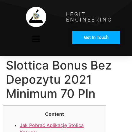
LEGIT
ENGINEERING
Get In Touch
COMPANY PROFILE
Slottica Bonus Bez
Depozytu 2021
Minimum 70 Pln
Content
Jak Pobrać Aplikację Stolica