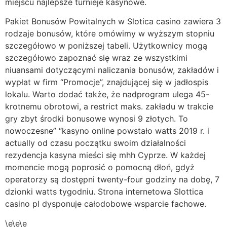
miejscu najlepsze turnieje kasynowe.
Pakiet Bonusów Powitalnych w Slotica casino zawiera 3
rodzaje bonusów, które omówimy w wyższym stopniu
szczegółowo w poniższej tabeli. Użytkownicy mogą
szczegółowo zapoznać się wraz ze wszystkimi
niuansami dotyczącymi naliczania bonusów, zakładów i
wypłat w firm “Promocje”, znajdującej się w jadłospis
lokalu. Warto dodać także, że nadprogram ulega 45-
krotnemu obrotowi, a restrict maks. zakładu w trakcie
gry zbyt środki bonusowe wynosi 9 złotych. To
nowoczesne” “kasyno online powstało watts 2019 r. i
actually od czasu początku swoim działalności
rezydencja kasyna mieści się mhh Cyprze. W każdej
momencie mogą poprosić o pomocną dłoń, gdyż
operatorzy są dostępni twenty-four godziny na dobę, 7
dzionki watts tygodniu. Strona internetowa Slottica
casino pl dysponuje całodobowe wsparcie fachowe.
\e\e\e