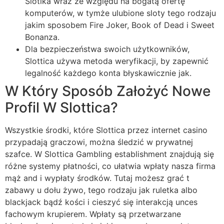
Slotika wraz ze względu na bogatą ofertę
komputerów, w tymże ulubione sloty tego rodzaju
jakim sposobem Fire Joker, Book of Dead i Sweet
Bonanza.
Dla bezpieczeństwa swoich użytkowników,
Slottica używa metoda weryfikacji, by zapewnić
legalność każdego konta błyskawicznie jak.
W Który Sposób Założyć Nowe
Profil W Slottica?
Wszystkie środki, które Slottica przez internet casino
przypadają graczowi, można śledzić w prywatnej
szafce. W Slottica Gambling establishment znajdują się
różne systemy płatności, co ułatwia wpłaty nasza firma
mąż and i wypłaty środków. Tutaj możesz grać t
zabawy u dołu żywo, tego rodzaju jak ruletka albo
blackjack bądź kości i cieszyć się interakcją unces
fachowym krupierem. Wpłaty są przetwarzane