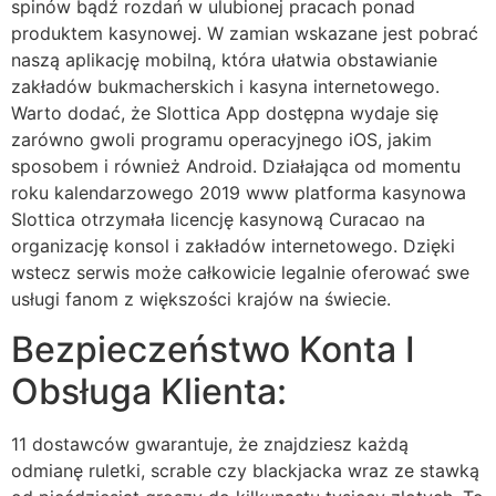
spinów bądź rozdań w ulubionej pracach ponad
produktem kasynowej. W zamian wskazane jest pobrać
naszą aplikację mobilną, która ułatwia obstawianie
zakładów bukmacherskich i kasyna internetowego.
Warto dodać, że Slottica App dostępna wydaje się
zarówno gwoli programu operacyjnego iOS, jakim
sposobem i również Android. Działająca od momentu
roku kalendarzowego 2019 www platforma kasynowa
Slottica otrzymała licencję kasynową Curacao na
organizację konsol i zakładów internetowego. Dzięki
wstecz serwis może całkowicie legalnie oferować swe
usługi fanom z większości krajów na świecie.
Bezpieczeństwo Konta I
Obsługa Klienta:
11 dostawców gwarantuje, że znajdziesz każdą
odmianę ruletki, scrable czy blackjacka wraz ze stawką