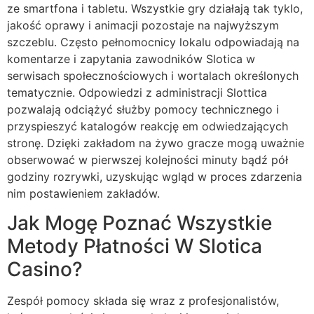
ze smartfona i tabletu. Wszystkie gry działają tak tyklo,
jakość oprawy i animacji pozostaje na najwyższym
szczeblu. Często pełnomocnicy lokalu odpowiadają na
komentarze i zapytania zawodników Slotica w
serwisach społecznościowych i wortalach określonych
tematycznie. Odpowiedzi z administracji Slottica
pozwalają odciążyć służby pomocy technicznego i
przyspieszyć katalogów reakcję em odwiedzających
stronę. Dzięki zakładom na żywo gracze mogą uważnie
obserwować w pierwszej kolejności minuty bądź pół
godziny rozrywki, uzyskując wgląd w proces zdarzenia
nim postawieniem zakładów.
Jak Mogę Poznać Wszystkie
Metody Płatności W Slotica
Casino?
Zespół pomocy składa się wraz z profesjonalistów,