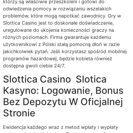
którzy są właściwie przeszkoleni i gotowi do
odwiedzenia pomocy w rozwiązaniu wszelakich
problemów, które mogą napotkać zawodnicy. Gry w
Slottica Casino jest to doskonałe doświadczenie,
uregulowane do ukojenia konieczności graczy na
różnych poziomach. Firma gwarantuje każdemu
użytkownikowi z Polski stałą pomocną dłoń w razie
jakichkolwiek pytań. Jeśli korzystasz spośród mobilnej
programów hazardowej, będzie kobieta również
dostępna gwoli ciebie 24/7.
Slottica Casino ️ Slotica
Kasyno: Logowanie, Bonus
Bez Depozytu W Oficjalnej
Stronie
Ewidencja każdego wraz z metod wpłaty i wypłaty