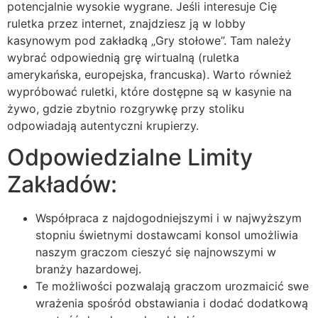
potencjalnie wysokie wygrane. Jeśli interesuje Cię
ruletka przez internet, znajdziesz ją w lobby
kasynowym pod zakładką „Gry stołowe”. Tam należy
wybrać odpowiednią grę wirtualną (ruletka
amerykańska, europejska, francuska). Warto również
wypróbować ruletki, które dostępne są w kasynie na
żywo, gdzie zbytnio rozgrywkę przy stoliku
odpowiadają autentyczni krupierzy.
Odpowiedzialne Limity
Zakładów:
Współpraca z najdogodniejszymi i w najwyższym
stopniu świetnymi dostawcami konsol umożliwia
naszym graczom cieszyć się najnowszymi w
branży hazardowej.
Te możliwości pozwalają graczom urozmaicić swe
wrażenia spośród obstawiania i dodać dodatkową