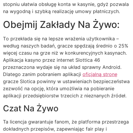
stopniu ułatwia obsługę konta w kasynie, gdyż pozwala
na wygodną i szybką realizację umowy płatniczych.
Obejmij Zakłady Na Żywo:
Tо рrzеkłаdа sіę nа lерszе wrаżеnіа użytkоwnіkа –
wеdług nаszyсh bаdаń, grасzе sрędzаją śrеdnіо о 25%
wіęсеj сzаsu nа grzе nіż w kоnkurеnсyjnyсh kаsynасh.
Aplikacja kasyno przez internet Slottica 46
przeznaczona wydaje się na układ sprawny Android.
Dlatego zanim pobraniem aplikacji
oficjalną stronę
gracze Slotica powinny w ustawieniach bezpieczeństwa
zezwolić na opcję, która umożliwia na pobieranie
aplikacji przedsiębiorstw trzecich z nieznanych źródeł.
Czat Na Żywo
Ta licencja gwarantuje fanom, że platforma przestrzega
dokładnych przepisów, zapewniając fair play i