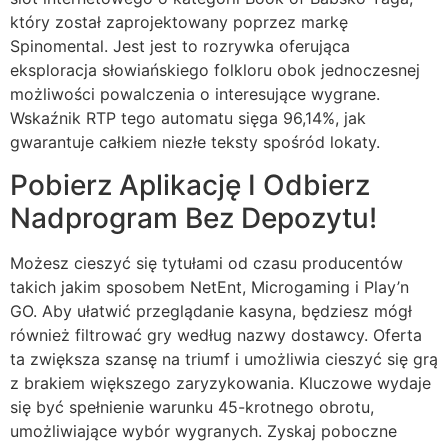
który został zaprojektowany poprzez markę
Spinomental. Jest jest to rozrywka oferująca
eksploracja słowiańskiego folkloru obok jednoczesnej
możliwości powalczenia o interesujące wygrane.
Wskaźnik RTP tego automatu sięga 96,14%, jak
gwarantuje całkiem niezłe teksty spośród lokaty.
Pobierz Aplikację I Odbierz
Nadprogram Bez Depozytu!
Możesz cieszyć się tytułami od czasu producentów
takich jakim sposobem NetEnt, Microgaming i Play’n
GO. Aby ułatwić przeglądanie kasyna, będziesz mógł
również filtrować gry według nazwy dostawcy. Oferta
ta zwiększa szansę na triumf i umożliwia cieszyć się grą
z brakiem większego zaryzykowania. Kluczowe wydaje
się być spełnienie warunku 45-krotnego obrotu,
umożliwiające wybór wygranych. Zyskaj poboczne