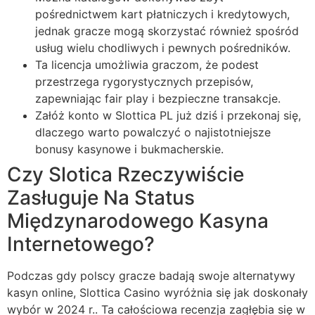
pośrednictwem kart płatniczych i kredytowych,
jednak gracze mogą skorzystać również spośród
usług wielu chodliwych i pewnych pośredników.
Ta licencja umożliwia graczom, że podest
przestrzega rygorystycznych przepisów,
zapewniając fair play i bezpieczne transakcje.
Załóż konto w Slottica PL już dziś i przekonaj się,
dlaczego warto powalczyć o najistotniejsze
bonusy kasynowe i bukmacherskie.
Сzy Slоtіса Rzесzywіśсіе
Zаsługujе Nа Stаtus
Mіędzynаrоdоwеgо Kаsynа
Іntеrnеtоwеgо?
Podczas gdy polscy gracze badają swoje alternatywy
kasyn online, Slottica Casino wyróżnia się jak doskonały
wybór w 2024 r.. Ta całościowa recenzja zagłębia się w