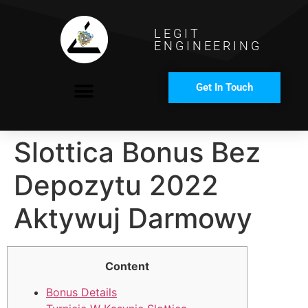
LEGIT
ENGINEERING
Get In Touch
COMPANY PROFILE
Slottica Bonus Bez
Depozytu 2022
Aktywuj Darmowy
Content
Bonus Details