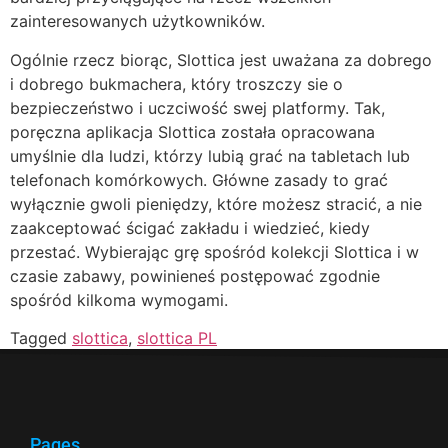
zainteresowanych użytkowników.
Ogólnie rzecz biorąc, Slottica jest uważana za dobrego
i dobrego bukmachera, który troszczy sie o
bezpieczeństwo i uczciwość swej platformy. Tak,
poręczna aplikacja Slottica została opracowana
umyślnie dla ludzi, którzy lubią grać na tabletach lub
telefonach komórkowych. Główne zasady to grać
wyłącznie gwoli pieniędzy, które możesz stracić, a nie
zaakceptować ścigać zakładu i wiedzieć, kiedy
przestać. Wybierając grę spośród kolekcji Slottica i w
czasie zabawy, powinieneś postępować zgodnie
spośród kilkoma wymogami.
Tagged
slottica
,
slottica PL
Pages