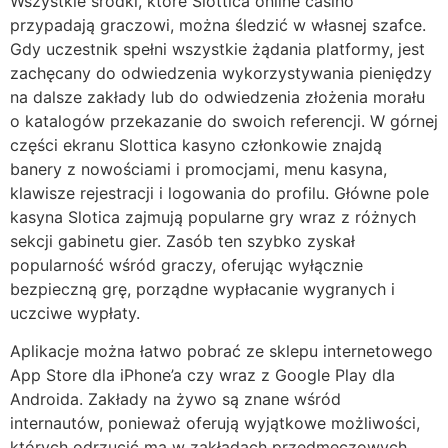
Wszystkie środki, które Slottica online casino
przypadają graczowi, można śledzić w własnej szafce.
Gdy uczestnik spełni wszystkie żądania platformy, jest
zachęcany do odwiedzenia wykorzystywania pieniędzy
na dalsze zakłady lub do odwiedzenia złożenia morału
o katalogów przekazanie do swoich referencji. W górnej
części ekranu Slottica kasyno członkowie znajdą
banery z nowościami i promocjami, menu kasyna,
klawisze rejestracji i logowania do profilu. Główne pole
kasyna Slotica zajmują popularne gry wraz z różnych
sekcji gabinetu gier. Zasób ten szybko zyskał
popularność wśród graczy, oferując wyłącznie
bezpieczną grę, porządne wypłacanie wygranych i
uczciwe wypłaty.
Aplikacje można łatwo pobrać ze sklepu internetowego
App Store dla iPhone’a czy wraz z Google Play dla
Androida. Zakłady na żywo są znane wśród
internautów, ponieważ oferują wyjątkowe możliwości,
których odrzucić ma w zakładach przedmeczowych.