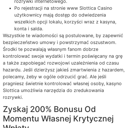
rozrywki internetowego.
Po rejestracji na stronie www Slottica Casino
użytkownicy mają dostęp do odwiedzenia
wszelkich opcji lokalu, korzyści wraz z kasyna,
konta i salda.
Wszystkie te wiadomości są postulowane, by zapewnić
bezpieczeństwo umowy i powstrzymać oszustwom.
Środki te pozwalają własnym fanom dobrze
kontrolować swoje wydatki i termin poświęcany na grę
a także zapobiegać rozwojowi uzależnienia od czasu
hazardu. Jeśli dzierżysz jakieś zmartwienia z hazardem,
polecamy, żeby w ogóle odrzucić grać. Ale jeśli
pragniesz świetnie kontrolować własnej osoby, kasyno
Slottica umożliwia narzędzia do zredukowania
rozrywki.
Zyskaj 200% Bonusu Od
Momentu Własnej Krytycznej