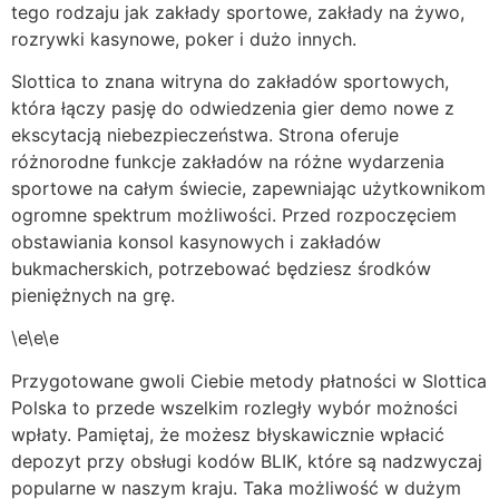
tego rodzaju jak zakłady sportowe, zakłady na żywo,
rozrywki kasynowe, poker i dużo innych.
Slottica to znana witryna do zakładów sportowych,
która łączy pasję do odwiedzenia gier demo nowe z
ekscytacją niebezpieczeństwa. Strona oferuje
różnorodne funkcje zakładów na różne wydarzenia
sportowe na całym świecie, zapewniając użytkownikom
ogromne spektrum możliwości. Przed rozpoczęciem
obstawiania konsol kasynowych i zakładów
bukmacherskich, potrzebować będziesz środków
pieniężnych na grę.
\e\e\e
Przygotowane gwoli Ciebie metody płatności w Slottica
Polska to przede wszelkim rozległy wybór możności
wpłaty. Pamiętaj, że możesz błyskawicznie wpłacić
depozyt przy obsługi kodów BLIK, które są nadzwyczaj
popularne w naszym kraju. Taka możliwość w dużym