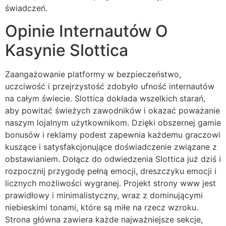
świadczeń.
Opinie Internautów O
Kasynie Slottica
Zaangażowanie platformy w bezpieczeństwo,
uczciwość i przejrzystość zdobyło ufność internautów
na całym świecie. Slottica dokłada wszelkich starań,
aby powitać świeżych zawodników i okazać poważanie
naszym lojalnym użytkownikom. Dzięki obszernej gamie
bonusów i reklamy podest zapewnia każdemu graczowi
kuszące i satysfakcjonujące doświadczenie związane z
obstawianiem. Dołącz do odwiedzenia Slottica już dziś i
rozpocznij przygodę pełną emocji, dreszczyku emocji i
licznych możliwości wygranej. Projekt strony www jest
prawidłowy i minimalistyczny, wraz z dominującymi
niebieskimi tonami, które są miłe na rzecz wzroku.
Strona główna zawiera każde najważniejsze sekcje,