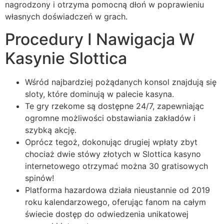
nagrodzony i otrzyma pomocną dłoń w poprawieniu
własnych doświadczeń w grach.
Procedury I Nawigacja W
Kasynie Slottica
Wśród najbardziej pożądanych konsol znajdują się
sloty, które dominują w palecie kasyna.
Te gry rzekome są dostępne 24/7, zapewniając
ogromne możliwości obstawiania zakładów i
szybką akcję.
Oprócz tegoż, dokonując drugiej wpłaty zbyt
chociaż dwie stówy złotych w Slottica kasyno
internetowego otrzymać można 30 gratisowych
spinów!
Platforma hazardowa działa nieustannie od 2019
roku kalendarzowego, oferując fanom na całym
świecie dostęp do odwiedzenia unikatowej