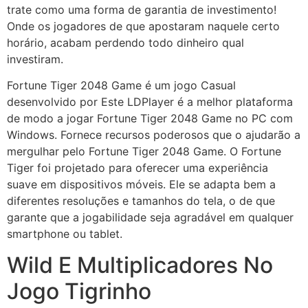
trate como uma forma de garantia de investimento!
Onde os jogadores de que apostaram naquele certo
horário, acabam perdendo todo dinheiro qual
investiram.
Fortune Tiger 2048 Game é um jogo Casual
desenvolvido por Este LDPlayer é a melhor plataforma
de modo a jogar Fortune Tiger 2048 Game no PC com
Windows. Fornece recursos poderosos que o ajudarão a
mergulhar pelo Fortune Tiger 2048 Game. O Fortune
Tiger foi projetado para oferecer uma experiência
suave em dispositivos móveis. Ele se adapta bem a
diferentes resoluções e tamanhos do tela, o de que
garante que a jogabilidade seja agradável em qualquer
smartphone ou tablet.
Wild E Multiplicadores No
Jogo Tigrinho