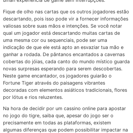
uman experiência de game sem interrupções.
Fique de olho nas cartas que os outros jogadores estão
descartando, pois isso pode vir a fornecer informações
valiosas sobre suas mãos e intenções. Se você notar
qual um jogador está descartando muitas cartas de
uma mesma cor ou sequenciais, pode ser uma
indicação de que ele está apto an esvaziar tua mão e
ganhar a rodada. De pântanos encantados a cavernas
cobertas do jóias, cada canto do mundo místico guarda
novas surpresas esperando para serem descobertas.
Neste game encantador, os jogadores guiarão o
Fortune Tiger através do paisagens vibrantes
decoradas com elementos asiáticos tradicionais, flores
por lótus e rios reluzentes.
Na hora de decidir por um cassino online para apostar
no jogo do tigre, saiba que, apesar do jogo ser o
precisamente em todas as plataformas, existem
algumas diferenças que podem possibilitar impactar na