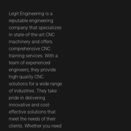
Legit Engineering is a
reputable engineering
company that specializes
in state-of-the-art CNC
machinery and offers
comprehensive CNC
training services. With a
team of experienced
engineers, they provide
high-quality CNC
solutions for a wide range
of industries. They take
pride in delivering
innovative and cost-
effective solutions that
meet the needs of their
clients. Whether you need