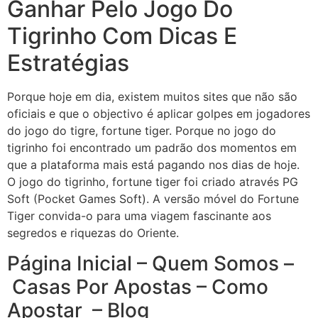
Ganhar Pelo Jogo Do
Tigrinho Com Dicas E
Estratégias
Porque hoje em dia, existem muitos sites que não são
oficiais e que o objectivo é aplicar golpes em jogadores
do jogo do tigre, fortune tiger. Porque no jogo do
tigrinho foi encontrado um padrão dos momentos em
que a plataforma mais está pagando nos dias de hoje.
O jogo do tigrinho, fortune tiger foi criado através PG
Soft (Pocket Games Soft). A versão móvel do Fortune
Tiger convida-o para uma viagem fascinante aos
segredos e riquezas do Oriente.
Página Inicial – Quem Somos –
Casas Por Apostas – Como
Apostar – Blog