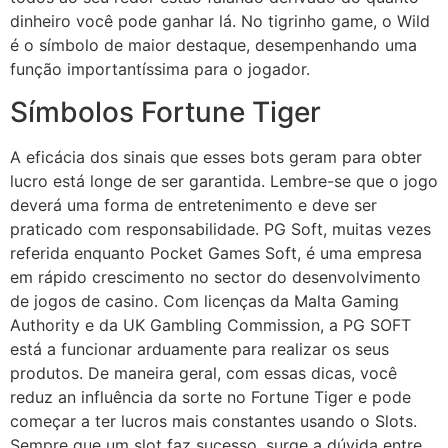
dinheiro você pode ganhar lá. No tigrinho game, o Wild
é o símbolo de maior destaque, desempenhando uma
função importantíssima para o jogador.
Símbolos Fortune Tiger
A eficácia dos sinais que esses bots geram para obter
lucro está longe de ser garantida. Lembre-se que o jogo
deverá uma forma de entretenimento e deve ser
praticado com responsabilidade. PG Soft, muitas vezes
referida enquanto Pocket Games Soft, é uma empresa
em rápido crescimento no sector do desenvolvimento
de jogos de casino. Com licenças da Malta Gaming
Authority e da UK Gambling Commission, a PG SOFT
está a funcionar arduamente para realizar os seus
produtos. De maneira geral, com essas dicas, você
reduz an influência da sorte no Fortune Tiger e pode
começar a ter lucros mais constantes usando o Slots.
Sempre que um slot faz sucesso, surge a dúvida entre