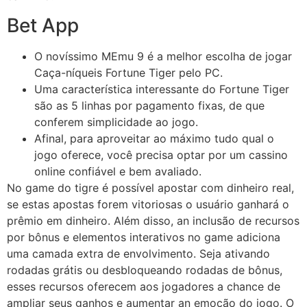
Bet App
O novíssimo MEmu 9 é a melhor escolha de jogar
Caça-níqueis Fortune Tiger pelo PC.
Uma característica interessante do Fortune Tiger
são as 5 linhas por pagamento fixas, de que
conferem simplicidade ao jogo.
Afinal, para aproveitar ao máximo tudo qual o
jogo oferece, você precisa optar por um cassino
online confiável e bem avaliado.
No game do tigre é possível apostar com dinheiro real,
se estas apostas forem vitoriosas o usuário ganhará o
prêmio em dinheiro. Além disso, an inclusão de recursos
por bônus e elementos interativos no game adiciona
uma camada extra de envolvimento. Seja ativando
rodadas grátis ou desbloqueando rodadas de bônus,
esses recursos oferecem aos jogadores a chance de
ampliar seus ganhos e aumentar an emoção do jogo. O