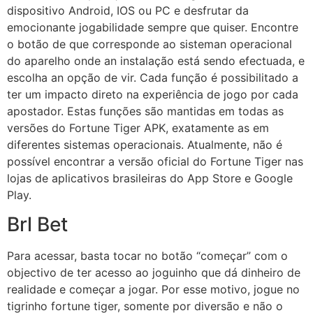
dispositivo Android, IOS ou PC e desfrutar da
emocionante jogabilidade sempre que quiser. Encontre
o botão de que corresponde ao sisteman operacional
do aparelho onde an instalação está sendo efectuada, e
escolha an opção de vir. Cada função é possibilitado a
ter um impacto direto na experiência de jogo por cada
apostador. Estas funções são mantidas em todas as
versões do Fortune Tiger APK, exatamente as em
diferentes sistemas operacionais. Atualmente, não é
possível encontrar a versão oficial do Fortune Tiger nas
lojas de aplicativos brasileiras do App Store e Google
Play.
Brl Bet
Para acessar, basta tocar no botão “começar” com o
objectivo de ter acesso ao joguinho que dá dinheiro de
realidade e começar a jogar. Por esse motivo, jogue no
tigrinho fortune tiger, somente por diversão e não o