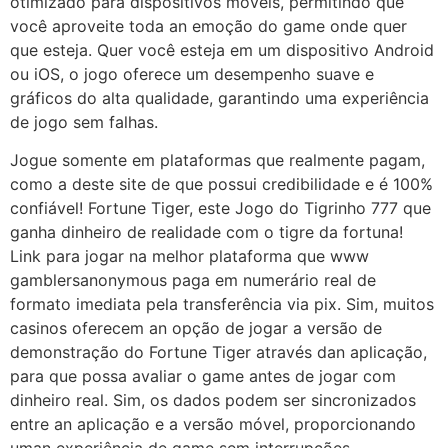
otimizado para dispositivos móveis, permitindo que
você aproveite toda an emoção do game onde quer
que esteja. Quer você esteja em um dispositivo Android
ou iOS, o jogo oferece um desempenho suave e
gráficos do alta qualidade, garantindo uma experiência
de jogo sem falhas.
Jogue somente em plataformas que realmente pagam,
como a deste site de que possui credibilidade e é 100%
confiável! Fortune Tiger, este Jogo do Tigrinho 777 que
ganha dinheiro de realidade com o tigre da fortuna!
Link para jogar na melhor plataforma que www
gamblersanonymous paga em numerário real de
formato imediata pela transferência via pix. Sim, muitos
casinos oferecem an opção de jogar a versão de
demonstração do Fortune Tiger através dan aplicação,
para que possa avaliar o game antes de jogar com
dinheiro real. Sim, os dados podem ser sincronizados
entre an aplicação e a versão móvel, proporcionando