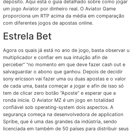
depósito. Aqui está o guia detalhado sobre como jogar
um jogo Aviator por dinheiro real. O Aviator Game
proporciona um RTP acima da média em comparação
com diferentes jogos de apostas online.
Estrela Bet
Agora os quais já está no ano de jogo, basta observar u
multiplicador e confiar em sua intuição afin de
perceber” “no momento em que deve fazer cash out e
salvaguardar o abono que ganhou. Depois de decidir
sony ericsson vai fazer uma ou duas apostas e o valor
de cada uma, basta começar a jogar e afin de isso só
tem de clicar zero botão “Aposte” e esperar que a
ronda inicie. O Aviator MZ é um jogo en totalidad
confiável sob operating-system dois aspectos. A
segurança começa na desenvolvedora de application
Spribe, que é uma das grandes da indústria, sendo
licenciada em também de 50 países para distribuir seus