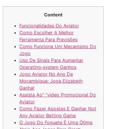
Content
Funcionalidades Do Aviator
Como Escolher A Melhor
Ferramenta Para Previsões
Como Funciona Um Mecanismo Do
Jogo
Uso De Sinais Para Aumentar
Operating-system Ganhos
Jogo Aviator No Ano De
Moçambique: Joga Elizabeth
Ganha!
Assista Ao” “vídeo Promocional Do
Aviator
Como Fazer Apostas E Ganhar Not
Any Aviator Betting Game
O Jogo Do Foguete É Uma Ótima