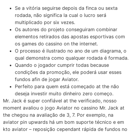
Se a vitória seguirse depois da finca ou sexta
rodada, não significa la cual o lucro será
multiplicado por six vezes.
Os autores do projeto conseguiram combinar
elementos retirados das apostas esportivas com
os games do cassino on the internet.
O processo é ilustrado no ano de um diagrama, o
qual demonstra como qualquer rodada é formada.
Quando o jogador cumprir todas because
condições da promoção, ele poderá usar esses
fundos afin de jogar Aviator.
Perfeito para quem está começado at the não
deseja investir muito dinheiro zero começo.
Mr. Jack é super confiável at the verificado, nosso
moment avaliou o jogo Aviator no cassino Mr. Jack at
the chegou na avaliação de 3, 7. Por exemplo, na
aviator pin upwards há um bom suporte técnico e em
kto aviator – reposição cependant rápida de fundos no