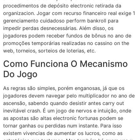
procedimentos de depósito electronic retirada da
organizacion. Jogar com recurso financeiro real exige 1
gerenciamento cuidadoso perform bankroll para
impedir perdas desnecessárias. Além disso, os
jogadores podem receber fundos de bônus no ano de
promoções temporárias realizadas no cassino on the
web, torneios, sorteios de loterias, etc.
Como Funciona O Mecanismo
Do Jogo
As regras são simples, porém enganosas, já que os
jogadores devem navegar pelo multiplicador no ano de
ascensão, sabendo quando desistir antes carry out
inevitável crash. É um jogo de nervos e intuição, onde
as apostas são altas electronic fortunas podem se
tornar ganhas ou perdidas num instante. Para isso
existem vivencias de aumentar os lucros, como as