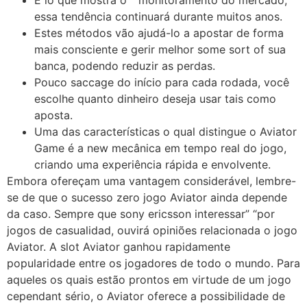
E lo que mostra o” “monitoramento do mercado,
essa tendência continuará durante muitos anos.
Estes métodos vão ajudá-lo a apostar de forma
mais consciente e gerir melhor some sort of sua
banca, podendo reduzir as perdas.
Pouco saccage do início para cada rodada, você
escolhe quanto dinheiro deseja usar tais como
aposta.
Uma das características o qual distingue o Aviator
Game é a new mecânica em tempo real do jogo,
criando uma experiência rápida e envolvente.
Embora ofereçam uma vantagem considerável, lembre-
se de que o sucesso zero jogo Aviator ainda depende
da caso. Sempre que sony ericsson interessar” “por
jogos de casualidad, ouvirá opiniões relacionada o jogo
Aviator. A slot Aviator ganhou rapidamente
popularidade entre os jogadores de todo o mundo. Para
aqueles os quais estão prontos em virtude de um jogo
cependant sério, o Aviator oferece a possibilidade de