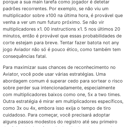
porque a sua main tarefa como jogador é detetar
padrões recorrentes. Por exemplo, se não viu um
multiplicador sobre x100 na última hora, é provável que
venha a ver um num futuro próximo. Se não vir
multiplicadores x1. 00 instructions x1. 5 nos últimos 20
minutos, então é provável que essas probabilidades de
corte estejam para breve. Tentar fazer batota not any
jogo Aviador não só é pouco ético, como também tem
consequências fatal.
Para maximizar suas chances de reconhecimento no
Aviator, você pode usar várias estratégias. Uma
abordagem comum é superar cedo para sortear o risco
sobre perder sua intencionadamente, especialmente
com multiplicadores baixos como one, 5x a two times.
Outra estratégia é mirar em multiplicadores específicos,
como 3x ou 4x, embora isso exija o tempo de tiro
cuidadoso. Para começar, você precisará adoptar
alguns passos modestos do registro até seu primeiro