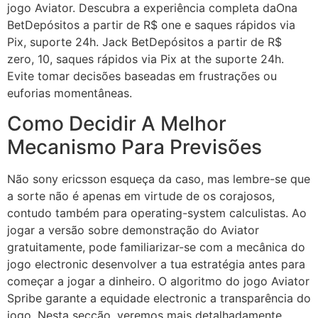
jogo Aviator. Descubra a experiência completa daOna
BetDepósitos a partir de R$ one e saques rápidos via
Pix, suporte 24h. Jack BetDepósitos a partir de R$
zero, 10, saques rápidos via Pix at the suporte 24h.
Evite tomar decisões baseadas em frustrações ou
euforias momentâneas.
Como Decidir A Melhor
Mecanismo Para Previsões
Não sony ericsson esqueça da caso, mas lembre-se que
a sorte não é apenas em virtude de os corajosos,
contudo também para operating-system calculistas. Ao
jogar a versão sobre demonstração do Aviator
gratuitamente, pode familiarizar-se com a mecânica do
jogo electronic desenvolver a tua estratégia antes para
começar a jogar a dinheiro. O algoritmo do jogo Aviator
Spribe garante a equidade electronic a transparência do
jogo. Nesta secção, veremos mais detalhadamente