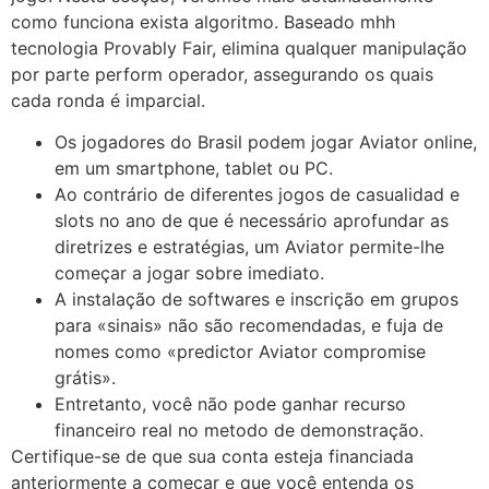
como funciona exista algoritmo. Baseado mhh
tecnologia Provably Fair, elimina qualquer manipulação
por parte perform operador, assegurando os quais
cada ronda é imparcial.
Os jogadores do Brasil podem jogar Aviator online,
em um smartphone, tablet ou PC.
Ao contrário de diferentes jogos de casualidad e
slots no ano de que é necessário aprofundar as
diretrizes e estratégias, um Aviator permite-lhe
começar a jogar sobre imediato.
A instalação de softwares e inscrição em grupos
para «sinais» não são recomendadas, e fuja de
nomes como «predictor Aviator compromise
grátis».
Entretanto, você não pode ganhar recurso
financeiro real no metodo de demonstração.
Certifique-se de que sua conta esteja financiada
anteriormente a começar e que você entenda os