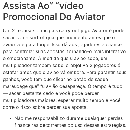
Assista Ao” “vídeo
Promocional Do Aviator
Um 2 recursos principais carry out jogo Aviator é poder
sacar some sort of qualquer momento antes que o
avião voe para longe. Isso dá aos jogadores a chance
para controlar suas apostas, tornando-o mais interativo
e emocionante. À medida que u avião sobe, um
multiplicador também sobe; o objetivo 2 jogadores é
estafar antes que o avião vá embora. Para garantir seus
ganhos, você tem que clicar no botão de saque
maraudage que” “u avião desapareça. O tempo é tudo
— sacar bastante cedo e você pode perder
multiplicadores maiores; esperar muito tempo e você
corre o risco sobre perder sua aposta.
Não me responsabilizo durante quaisquer perdas
financeiras decorrentes do uso dessas estratégias.