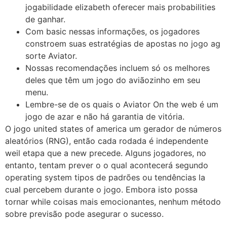
jogabilidade elizabeth oferecer mais probabilities
de ganhar.
Com basic nessas informações, os jogadores
constroem suas estratégias de apostas no jogo ag
sorte Aviator.
Nossas recomendações incluem só os melhores
deles que têm um jogo do aviãozinho em seu
menu.
Lembre-se de os quais o Aviator On the web é um
jogo de azar e não há garantia de vitória.
O jogo united states of america um gerador de números
aleatórios (RNG), então cada rodada é independente
weil etapa que a new precede. Alguns jogadores, no
entanto, tentam prever o o qual acontecerá segundo
operating system tipos de padrões ou tendências la
cual percebem durante o jogo. Embora isto possa
tornar while coisas mais emocionantes, nenhum método
sobre previsão pode asegurar o sucesso.