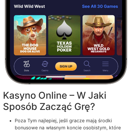
Kasyno Online – W Jaki
Sposób Zacząć Grę?
Poza Tym najlepiej, jeśli gracze mają środki
bonusowe na własnym koncie osobistym, które