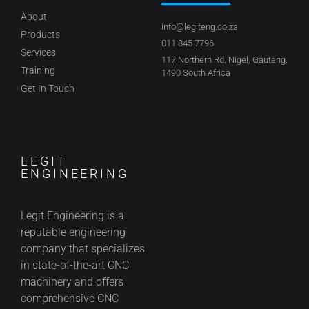
About
info@legiteng.co.za
Products
011 845 7796
Services
117 Northern Rd. Nigel, Gauteng,
Training
1490 South Africa
Get In Touch
LEGIT
ENGINEERING
Legit Engineering is a
reputable engineering
company that specializes
in state-of-the-art CNC
machinery and offers
comprehensive CNC