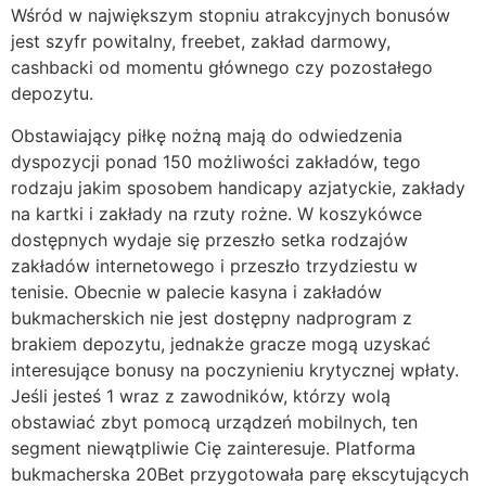
Wśród w największym stopniu atrakcyjnych bonusów
jest szyfr powitalny, freebet, zakład darmowy,
cashbacki od momentu głównego czy pozostałego
depozytu.
Obstawiający piłkę nożną mają do odwiedzenia
dyspozycji ponad 150 możliwości zakładów, tego
rodzaju jakim sposobem handicapy azjatyckie, zakłady
na kartki i zakłady na rzuty rożne. W koszykówce
dostępnych wydaje się przeszło setka rodzajów
zakładów internetowego i przeszło trzydziestu w
tenisie. Obecnie w palecie kasyna i zakładów
bukmacherskich nie jest dostępny nadprogram z
brakiem depozytu, jednakże gracze mogą uzyskać
interesujące bonusy na poczynieniu krytycznej wpłaty.
Jeśli jesteś 1 wraz z zawodników, którzy wolą
obstawiać zbyt pomocą urządzeń mobilnych, ten
segment niewątpliwie Cię zainteresuje. Platforma
bukmacherska 20Bet przygotowała parę ekscytujących