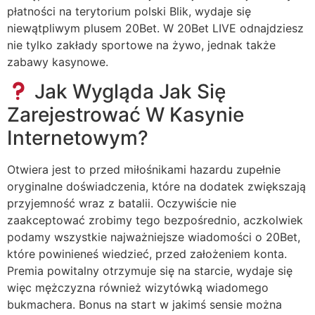
płatności na terytorium polski Blik, wydaje się
niewątpliwym plusem 20Bet. W 20Bet LIVE odnajdziesz
nie tylko zakłady sportowe na żywo, jednak także
zabawy kasynowe.
Jak Wygląda Jak Się
Zarejestrować W Kasynie
Internetowym?
Otwiera jest to przed miłośnikami hazardu zupełnie
oryginalne doświadczenia, które na dodatek zwiększają
przyjemność wraz z batalii. Oczywiście nie
zaakceptować zrobimy tego bezpośrednio, aczkolwiek
podamy wszystkie najważniejsze wiadomości o 20Bet,
które powinieneś wiedzieć, przed założeniem konta.
Premia powitalny otrzymuje się na starcie, wydaje się
więc mężczyzna również wizytówką wiadomego
bukmachera. Bonus na start w jakimś sensie można