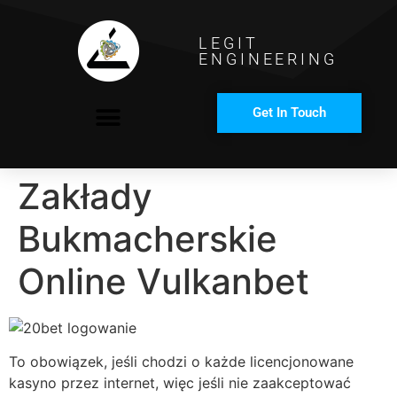
LEGIT
ENGINEERING
Get In Touch
COMPANY PROFILE
Zakłady
Bukmacherskie
Online Vulkanbet
To obowiązek, jeśli chodzi o każde licencjonowane
kasyno przez internet, więc jeśli nie zaakceptować