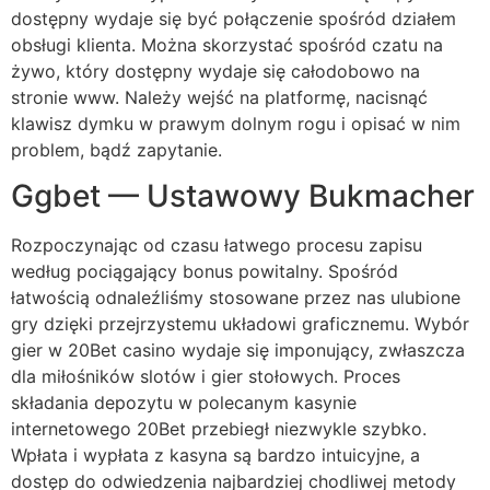
dostępny wydaje się być połączenie spośród działem
obsługi klienta. Można skorzystać spośród czatu na
żywo, który dostępny wydaje się całodobowo na
stronie www. Należy wejść na platformę, nacisnąć
klawisz dymku w prawym dolnym rogu i opisać w nim
problem, bądź zapytanie.
Ggbet — Ustawowy Bukmacher
Rozpoczynając od czasu łatwego procesu zapisu
według pociągający bonus powitalny. Spośród
łatwością odnaleźliśmy stosowane przez nas ulubione
gry dzięki przejrzystemu układowi graficznemu. Wybór
gier w 20Bet casino wydaje się imponujący, zwłaszcza
dla miłośników slotów i gier stołowych. Proces
składania depozytu w polecanym kasynie
internetowego 20Bet przebiegł niezwykle szybko.
Wpłata i wypłata z kasyna są bardzo intuicyjne, a
dostęp do odwiedzenia najbardziej chodliwej metody