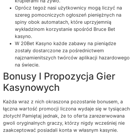
krupierami na żywo.
Oprócz tegoż nasi użytkownicy mogą liczyć na
szereg pomocniczych ogłoszeń pieniężnych na
spiny obok automatach, które uprzyjemnią
wykładzinom korzystanie spośród Bruce Bet
kasyno.
W 20Bet Kasyno każde zabawy na pieniądze
zostały dostarczone za pośrednictwem
najznamienitszych twórców aplikacji hazardowego
na świecie.
Bonusy I Propozycja Gier
Kasynowych
Każda wraz z nich okraszona pozostanie bonusem, a
łączna wartość promocji liczona wydaje się w tysiącach
złotych! Pamiętaj jednak, że to oferta zarezerwowana
gwoli oryginalnych graczy, którzy nigdy wcześniej nie
zaakceptować posiadali konta w własnym kasynie.