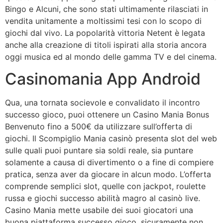
Bingo e Alcuni, che sono stati ultimamente rilasciati in
vendita unitamente a moltissimi tesi con lo scopo di
giochi dal vivo. La popolarità vittoria Netent è legata
anche alla creazione di titoli ispirati alla storia ancora
oggi musica ed al mondo delle gamma TV e del cinema.
Casinomania App Android
Qua, una tornata socievole e convalidato il incontro
successo gioco, puoi ottenere un Casino Mania Bonus
Benvenuto fino a 500€ da utilizzare sull’offerta di
giochi. Il Scompiglio Mania casinò presenta slot del web
sulle quali puoi puntare sia soldi reale, sia puntare
solamente a causa di divertimento o a fine di compiere
pratica, senza aver da giocare in alcun modo. L’offerta
comprende semplici slot, quelle con jackpot, roulette
russa e giochi successo abilità magro al casinò live.
Casino Mania mette usabile dei suoi giocatori una
buona piattaforma successo gioco, sicuramente non