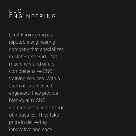
LEGIT
ENGINEERING
Legit Engineering is a
reputable engineering
company that specializes
in state-of-the-art CNC
machinery and offers
comprehensive CNC
training services. With a
team of experienced
engineers, they provide
high-quality CNC
solutions for a wide range
of industries. They take
pride in delivering
innovative and cost-