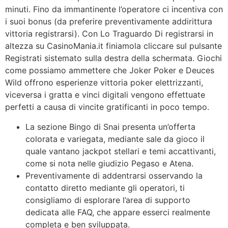
minuti. Fino da immantinente l’operatore ci incentiva con
i suoi bonus (da preferire preventivamente addirittura
vittoria registrarsi). Con Lo Traguardo Di registrarsi in
altezza su CasinoMania.it finiamola cliccare sul pulsante
Registrati sistemato sulla destra della schermata. Giochi
come possiamo ammettere che Joker Poker e Deuces
Wild offrono esperienze vittoria poker elettrizzanti,
viceversa i gratta e vinci digitali vengono effettuate
perfetti a causa di vincite gratificanti in poco tempo.
La sezione Bingo di Snai presenta un’offerta
colorata e variegata, mediante sale da gioco il
quale vantano jackpot stellari e temi accattivanti,
come si nota nelle giudizio Pegaso e Atena.
Preventivamente di addentrarsi osservando la
contatto diretto mediante gli operatori, ti
consigliamo di esplorare l’area di supporto
dedicata alle FAQ, che appare esserci realmente
completa e ben sviluppata.