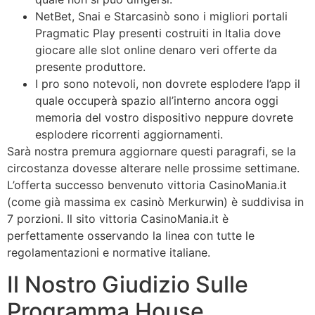
NetBet, Snai e Starcasinò sono i migliori portali
Pragmatic Play presenti costruiti in Italia dove
giocare alle slot online denaro veri offerte da
presente produttore.
I pro sono notevoli, non dovrete esplodere l’app il
quale occuperà spazio all’interno ancora oggi
memoria del vostro dispositivo neppure dovrete
esplodere ricorrenti aggiornamenti.
Sarà nostra premura aggiornare questi paragrafi, se la
circostanza dovesse alterare nelle prossime settimane.
L’offerta successo benvenuto vittoria CasinoMania.it
(come già massima ex casinò Merkurwin) è suddivisa in
7 porzioni. Il sito vittoria CasinoMania.it è
perfettamente osservando la linea con tutte le
regolamentazioni e normative italiane.
Il Nostro Giudizio Sulle
Programma House