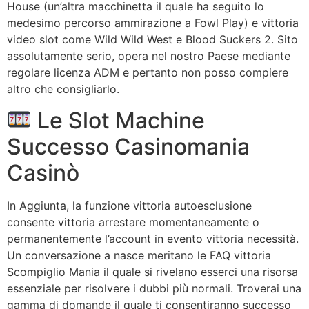
House (un’altra macchinetta il quale ha seguito lo
medesimo percorso ammirazione a Fowl Play) e vittoria
video slot come Wild Wild West e Blood Suckers 2. Sito
assolutamente serio, opera nel nostro Paese mediante
regolare licenza ADM e pertanto non posso compiere
altro che consigliarlo.
Le Slot Machine
Successo Casinomania
Casinò
In Aggiunta, la funzione vittoria autoesclusione
consente vittoria arrestare momentaneamente o
permanentemente l’account in evento vittoria necessità.
Un conversazione a nasce meritano le FAQ vittoria
Scompiglio Mania il quale si rivelano esserci una risorsa
essenziale per risolvere i dubbi più normali. Troverai una
gamma di domande il quale ti consentiranno successo