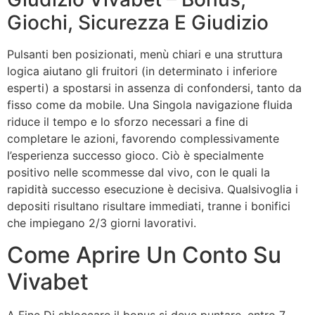
Giochi, Sicurezza E Giudizio
Pulsanti ben posizionati, menù chiari e una struttura
logica aiutano gli fruitori (in determinato i inferiore
esperti) a spostarsi in assenza di confondersi, tanto da
fisso come da mobile. Una Singola navigazione fluida
riduce il tempo e lo sforzo necessari a fine di
completare le azioni, favorendo complessivamente
l’esperienza successo gioco. Ciò è specialmente
positivo nelle scommesse dal vivo, con le quali la
rapidità successo esecuzione è decisiva. Qualsivoglia i
depositi risultano risultare immediati, tranne i bonifici
che impiegano 2/3 giorni lavorativi.
Come Aprire Un Conto Su
Vivabet
A Fine Di sbloccare il bonus si deve puntare, entro 7