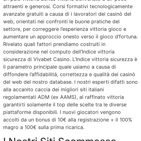
attraenti e generosi. Corsi formativi tecnologicamente
avanzate gratuiti a causa di i lavoratori dei casinò del
web, orientati nei confronti le buone pratiche del
settore, per correggere l’esperienza vittoria gioco e
aumentare un approccio onesto verso il gioco d’fortuna.
Rivelato quali fattori prendiamo costruiti in
considerazione nel computo dell’Indice vittoria
sicurezza di Vivabet Casino. L’Indice vittoria sicurezza è
il parametro principale quale usiamo a causa di
diffondere l’affidabilità, correttezza e qualità dei casinò
del web del nostro database. I nostri esperti difatti sono
alla accanito caccia dei migliori siti italiani
regolamentati ADM (ex AAMS), al raffinato vittoria
garantirti solamente il top delle scelte tra le diverse
piattaforme disponibili. I nuovi giocatori vengono
accolti da un bonus di 10€ alla registrazione + il 100%
magro a 100€ sulla prima ricarica.