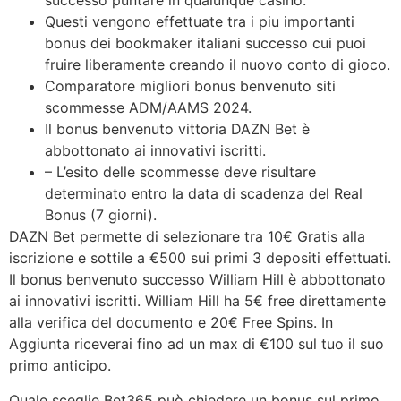
successo puntare in qualunque casinò.
Questi vengono effettuate tra i piu importanti
bonus dei bookmaker italiani successo cui puoi
fruire liberamente creando il nuovo conto di gioco.
Comparatore migliori bonus benvenuto siti
scommesse ADM/AAMS 2024.
Il bonus benvenuto vittoria DAZN Bet è
abbottonato ai innovativi iscritti.
– L’esito delle scommesse deve risultare
determinato entro la data di scadenza del Real
Bonus (7 giorni).
DAZN Bet permette di selezionare tra 10€ Gratis alla
iscrizione e sottile a €500 sui primi 3 depositi effettuati.
Il bonus benvenuto successo William Hill è abbottonato
ai innovativi iscritti. William Hill ha 5€ free direttamente
alla verifica del documento e 20€ Free Spins. In
Aggiunta riceverai fino ad un max di €100 sul tuo il suo
primo anticipo.
Quale sceglie Bet365 può chiedere un bonus sul primo