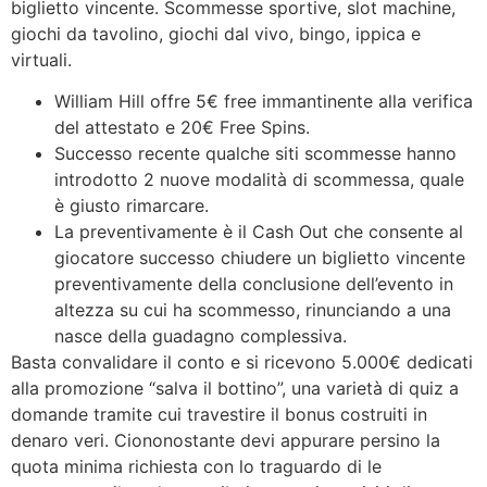
biglietto vincente. Scommesse sportive, slot machine,
giochi da tavolino, giochi dal vivo, bingo, ippica e
virtuali.
William Hill offre 5€ free immantinente alla verifica
del attestato e 20€ Free Spins.
Successo recente qualche siti scommesse hanno
introdotto 2 nuove modalità di scommessa, quale
è giusto rimarcare.
La preventivamente è il Cash Out che consente al
giocatore successo chiudere un biglietto vincente
preventivamente della conclusione dell’evento in
altezza su cui ha scommesso, rinunciando a una
nasce della guadagno complessiva.
Basta convalidare il conto e si ricevono 5.000€ dedicati
alla promozione “salva il bottino”, una varietà di quiz a
domande tramite cui travestire il bonus costruiti in
denaro veri. Ciononostante devi appurare persino la
quota minima richiesta con lo traguardo di le