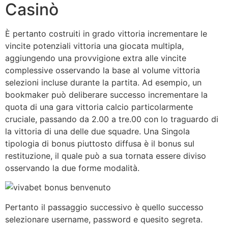
Casinò
È pertanto costruiti in grado vittoria incrementare le
vincite potenziali vittoria una giocata multipla,
aggiungendo una provvigione extra alle vincite
complessive osservando la base al volume vittoria
selezioni incluse durante la partita. Ad esempio, un
bookmaker può deliberare successo incrementare la
quota di una gara vittoria calcio particolarmente
cruciale, passando da 2.00 a tre.00 con lo traguardo di
la vittoria di una delle due squadre. Una Singola
tipologia di bonus piuttosto diffusa è il bonus sul
restituzione, il quale può a sua tornata essere diviso
osservando la due forme modalità.
Pertanto il passaggio successivo è quello successo
selezionare username, password e quesito segreta.