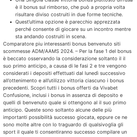
è il bonus sul rimborso, che può a propria volta
risultare diviso costruiti in due forme tecniche.
Quest’ultima opzione è parecchio apprezzata
perché consente di giocare su un incontro mentre
sta andando costruiti in scena.
Comparatore piu interessanti bonus benvenuto siti
scommesse ADM/AAMS 2024. – Per la fase 1 del bonus
è beccato osservando la considerazione soltanto il il
suo primo anticipo, a causa di le fasi 2 e tre vengono
considerati i depositi effettuati dal lunedì successivo
all’ottenimento e all’utilizzo vittoria ciascuno i bonus
precedenti. Scopri tutti i bonus offerti da Vivabet
Confusione, inclusi i bonus in assenza di deposito e
quelli di benvenuto quale si ottengono al il suo primo
anticipo. Queste sono soltanto alcune delle più
importanti possibilità successo giocata, eppure ce ne
sono molte altre con lo traguardo di qualsivoglia gli
sport il quale ti consentiranno successo compilare un