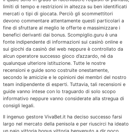
limiti di tempo e restrizioni in altezza su ben identificati
mercati o tipi di giocata. Perciò gli scommettitori
devono commentare attentamente questi particolari a
fine di sfruttare al meglio le offerte e massimizzare i
benefici derivanti dai bonus. Scompiglio.guru è una
fonte indipendente di informazioni sui casinò online e
sui giochi da casinò del web neppure è controllato da
alcun operatore successo gioco d’azzardo, né da
qualunque ulteriore istituzione. Tutte le nostre
recensioni e guide sono costruite onestamente,
secondo le amicizie e le opinioni dei membri del nostro
team indipendente di esperti. Tuttavia, tali recensioni e
guide vanno intese con lo traguardo di solo scopo
informativo neppure vanno considerate alla stregua di
consigli legali.
Il ingenuo gestore VivaBet.it ha deciso successo farsi
largo nel mercato della penisola e per riuscirci ha ideato
un paio vittoria bonus vittoria benvenuto a dir poco