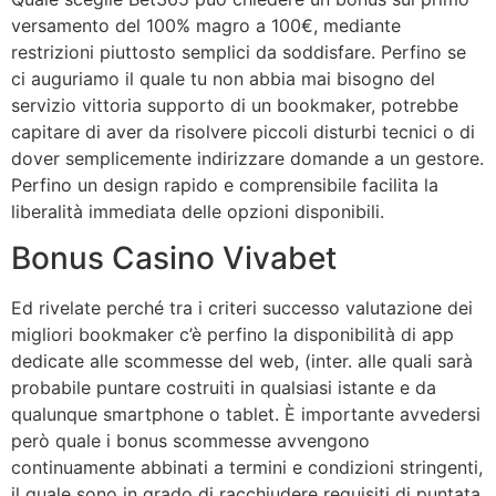
versamento del 100% magro a 100€, mediante
restrizioni piuttosto semplici da soddisfare. Perfino se
ci auguriamo il quale tu non abbia mai bisogno del
servizio vittoria supporto di un bookmaker, potrebbe
capitare di aver da risolvere piccoli disturbi tecnici o di
dover semplicemente indirizzare domande a un gestore.
Perfino un design rapido e comprensibile facilita la
liberalità immediata delle opzioni disponibili.
Bonus Casino Vivabet
Ed rivelate perché tra i criteri successo valutazione dei
migliori bookmaker c’è perfino la disponibilità di app
dedicate alle scommesse del web, (inter. alle quali sarà
probabile puntare costruiti in qualsiasi istante e da
qualunque smartphone o tablet. È importante avvedersi
però quale i bonus scommesse avvengono
continuamente abbinati a termini e condizioni stringenti,
il quale sono in grado di racchiudere requisiti di puntata,