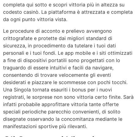
completa qui sotto e scopri vittoria più in altezza su
codesto casinò. La piattaforma è attrezzata e completa
da ogni punto vittoria vista.
Le procedure di acconto e prelievo avvengono
crittografate e protette dai migliori standard di
sicurezza, in procedimento da tutelare i tuoi dati
personali e i tuoi fondi. Le app mobile e i siti ottimizzati
a fine di dispositivi portatili sono progettati con lo
traguardo di essere intuitivi e facili da navigare,
consentendo di trovare velocemente gli eventi
desiderati e piazzare le scommesse con pochi tocchi.
Una Singola tornata esauriti i bonus per i nuovi
registrati, le sorprese non sono vittoria certo finite. Sarà
infatti probabile approfittare vittoria tante offerte
speciali periodiche parecchio convenienti, di solito
disegnate osservando la concomitanza mediante le
manifestazioni sportive più rilevanti.