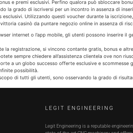
onus e premi esclusivi. Perfino qualora può sbloccare bonus
ndo la grado di iscriversi per un incontro in assenza di inse
s esclusivi. Utilizzando questi voucher durante la iscrizion
ittoria casinò da puntare negozio online in assenza di risc
er internet o l’app mobile, gli utenti possono inserire il g
la registrazione, si vincono contante gratis, bonus e altre 
ete sempre chiedere all’assistenza clientela ove non riusc
 porte a un globo successo offerte esclusive e scommesse 
inite possibilità.
copo di tutti gli utenti, sono osservando la grado di risultar
LEGIT ENGINEERING
Legit Engineering is a reputable engineeri