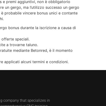
 e premi aggiuntivi, non è obbligatorio
rire un gergo, ma l’utilizzo successo un gergo
e, è probabile vincere bonus unici e contante
hi.
ergo bonus durante la iscrizione a causa di
offerte speciali.
ite a trovarne taluno.
gratuite mediante Betonred, è il momento
e applicati alcuni termini e condizioni.
ng company that specializes in