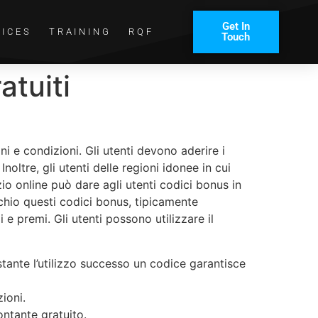
Get In
VICES
TRAINING
RQF
Touch
tuiti
ni e condizioni. Gli utenti devono aderire i
 Inoltre, gli utenti delle regioni idonee in cui
o online può dare agli utenti codici bonus in
hio questi codici bonus, tipicamente
 e premi. Gli utenti possono utilizzare il
stante l’utilizzo successo un codice garantisce
ioni.
ntante gratuito.