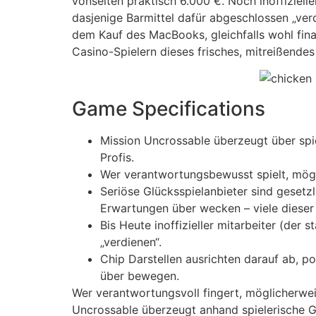
vonseiten praktisch 6.000 €. Noch inoffiziell
dasjenige Barmittel dafür abgeschlossen „verd
dem Kauf des MacBooks, gleichfalls wohl fina
Casino-Spielern dieses frisches, mitreißende
Game Specifications
Mission Uncrossable überzeugt über spie
Profis.
Wer verantwortungsbewusst spielt, mögli
Seriöse Glücksspielanbieter sind gesetzl
Erwartungen über wecken – viele dieser
Bis Heute inoffizieller mitarbeiter (der
„verdienen“.
Chip Darstellen ausrichten darauf ab, p
über bewegen.
Wer verantwortungsvoll fingert, möglicherweis
Uncrossable überzeugt anhand spielerische Gr