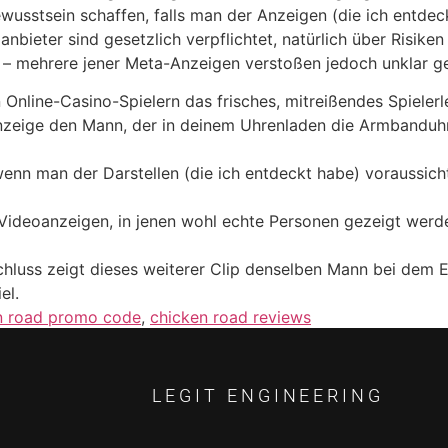
wusstsein schaffen, falls man der Anzeigen (die ich entdeck
elanbieter sind gesetzlich verpflichtet, natürlich über Risi
 – mehrere jener Meta-Anzeigen verstoßen jedoch unklar g
Online-Casino-Spielern das frisches, mitreißendes Spielerl
nzeige den Mann, der in deinem Uhrenladen die Armbanduhr in
n man der Darstellen (die ich entdeckt habe) voraussichtlich
Videoanzeigen, in jenen wohl echte Personen gezeigt werd
Anschluss zeigt dieses weiterer Clip denselben Mann bei dem
el.
n road promo code
,
chicken road reviews
LEGIT ENGINEERING