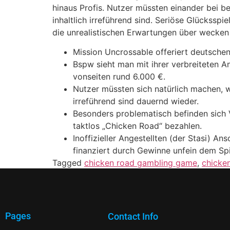
hinaus Profis. Nutzer müssten einander bei be
inhaltlich irreführend sind. Seriöse Glücksspi
die unrealistischen Erwartungen über wecken
Mission Uncrossable offeriert deutschen 
Bspw sieht man mit ihrer verbreiteten A
vonseiten rund 6.000 €.
Nutzer müssten sich natürlich machen, wen
irreführend sind dauernd wieder.
Besonders problematisch befinden sich 
taktlos „Chicken Road“ bezahlen.
Inoffizieller Angestellten (der Stasi) 
finanziert durch Gewinne unfein dem Spi
Tagged
chicken road gambling game
,
chicke
Pages
Contact Info