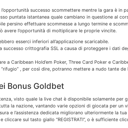
l’opportunità successo scommettere mentre la gara è in pa
sso puntata istantanea quale cambiano in questione al corso 
bile persino effettuare scommesse a lungo termine e scom
avere l’opportunità di moltiplicare le proprie vincite.
bero esserci inferiori all’applicazione scaricabile.
a successo crittografia SSL a causa di proteggere i dati degl
ntare a Caribbean Hold’em Poker, Three Card Poker e Caribb
i “rifugio” , per così dire, potranno mettere a nudo tante de 
Dei Bonus Goldbet
enza, visto quale la live chat è disponibile solamente per gli
tutta la nazione, vantando varie opzioni di giocata per un 
isura e l’assistenza dedicata migliorano ulteriormente la tu
 cliccare sul tasto giallo “REGISTRATI”, o è sufficiente cli