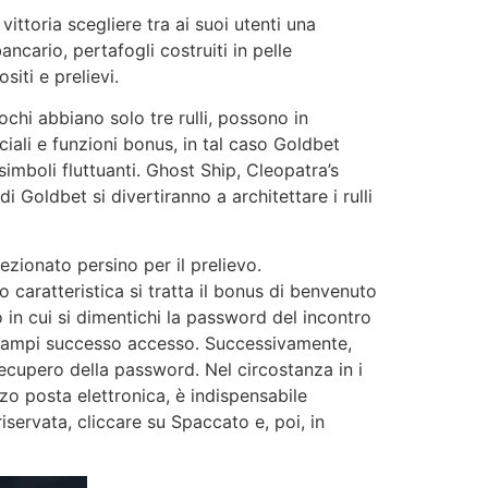
ittoria scegliere tra ai suoi utenti una
cario, pertafogli costruiti in pelle
iti e prelievi.
ochi abbiano solo tre rulli, possono in
iali e funzioni bonus, in tal caso Goldbet
 simboli fluttuanti. Ghost Ship, Cleopatra’s
Goldbet si divertiranno a architettare i rulli
ezionato persino per il prelievo.
aratteristica si tratta il bonus di benvenuto
o in cui si dimentichi la password del incontro
i campi successo accesso. Successivamente,
 recupero della password. Nel circostanza in i
izzo posta elettronica, è indispensabile
iservata, cliccare su Spaccato e, poi, in