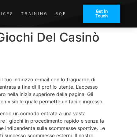
Get In
VICES
TRAINING
RQF
Touch
Giochi Del Casinò
il tuo indirizzo e-mail con lo traguardo di
ata a fine di il profilo utente. L’accesso
 nella inizia superiore della pagina. Gli
en visibile quale permette un facile ingresso.
ornendo un comodo entrata a una vasta
re i giochi in procedimento rapido e senza la
one indipendente sulle scommesse sportive. Le
iti successo scommesse esterni. Il nostro