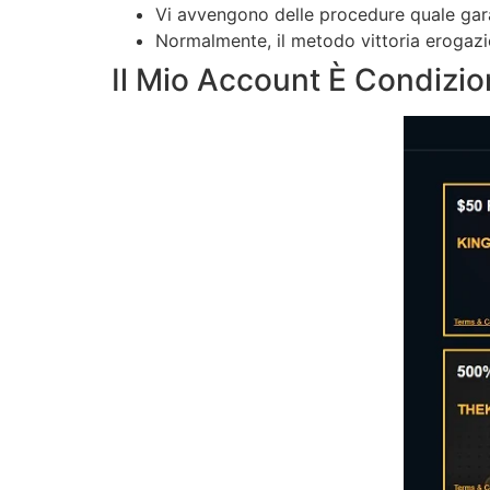
Vi avvengono delle procedure quale garan
Normalmente, il metodo vittoria erogazion
Il Mio Account È Condizio