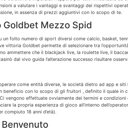
nsioni a valutare i vantaggi e svantaggi dei rispettivi opera
ssione, in assenza di prezzi aggiuntivi con lo scopo di te.
ro Goldbet Mezzo Spid
su un folto numero di sport diversi come calcio, basket, ten
ive vittoria Goldbet permette di selezionare tra l’opportun
o ammettere che il blackjack live, la roulette live, il baccara
asinò dal vivo guida l’alterazione successo risultare osserv
operare come entità diverse, le società dietro ad app e si
eneficio con lo scopo di gli fruitori , definito il quale in
 Ci vengono effettuate ovviamente dei termini e condizioni d
nciare la propria esperienza di gioco all’interno dell’opera
er compiuto 18 anni d’età).
a Benvenuto