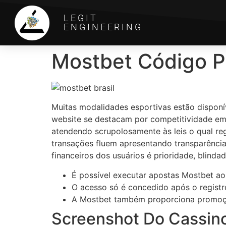
LEGIT
ENGINEERING
Mostbet Código P
Muitas modalidades esportivas estão disponíve
website se destacam por competitividade em 
atendendo scrupolosamente às leis o qual re
transações fluem apresentando transparênci
financeiros dos usuários é prioridade, blinda
É possível executar apostas Mostbet a
O acesso só é concedido após o regist
A Mostbet também proporciona promoções
Screenshot Do Cassin