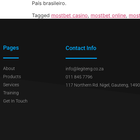
País brasileiro.
Tagged
mostbet casino
,
mostbet online
,
most
Pages
Contact Info
About
info@legiteng.co.za
Products
011 845 7796
Services
117 Northern Rd. Nigel, Gauteng, 1490
Training
Get In Touch