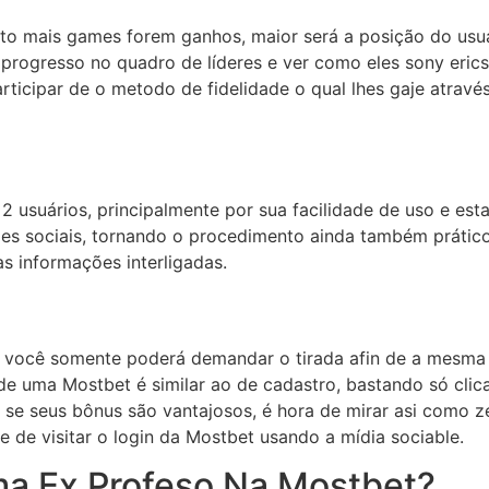
o mais games forem ganhos, maior será a posição do usuári
progresso no quadro de líderes e ver como eles sony eric
ticipar de o metodo de fidelidade o qual lhes gaje atrav
 2 usuários, principalmente por sua facilidade de uso e es
des sociais, tornando o procedimento ainda também prático
as informações interligadas.
e você somente poderá demandar o tirada afin de a mesma 
e uma Mostbet é similar ao de cadastro, bastando só clicar
 se seus bônus são vantajosos, é hora de mirar asi como z
 de visitar o login da Mostbet usando a mídia sociable.
ma Ex Profeso Na Mostbet?