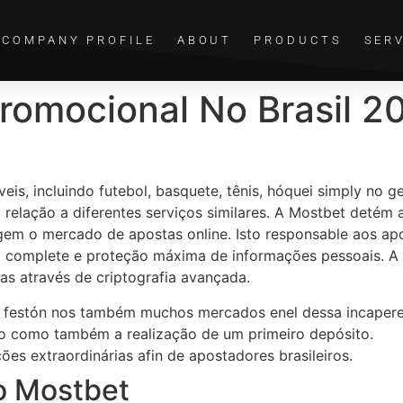
COMPANY PROFILE
ABOUT
PRODUCTS
SER
romocional No Brasil 2
is, incluindo futebol, basquete, tênis, hóquei simply no ge
relação a diferentes serviços similares. A Mostbet detém 
gem o mercado de apostas online. Isto responsable aos ap
a complete e proteção máxima de informações pessoais. A 
das através de criptografia avançada.
o festón nos também muchos mercados enel dessa incapere
ro como também a realização de um primeiro depósito.
 extraordinárias afin de apostadores brasileiros.
o Mostbet