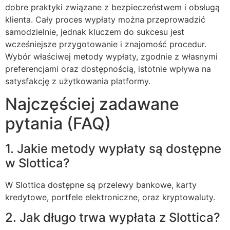
dobre praktyki związane z bezpieczeństwem i obsługą
klienta. Cały proces wypłaty można przeprowadzić
samodzielnie, jednak kluczem do sukcesu jest
wcześniejsze przygotowanie i znajomość procedur.
Wybór właściwej metody wypłaty, zgodnie z własnymi
preferencjami oraz dostępnością, istotnie wpływa na
satysfakcję z użytkowania platformy.
Najczęściej zadawane
pytania (FAQ)
1. Jakie metody wypłaty są dostępne
w Slottica?
W Slottica dostępne są przelewy bankowe, karty
kredytowe, portfele elektroniczne, oraz kryptowaluty.
2. Jak długo trwa wypłata z Slottica?