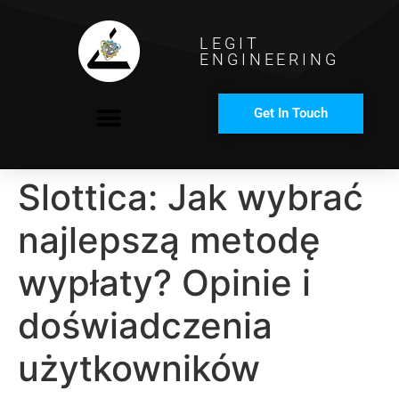
LEGIT
ENGINEERING
Get In Touch
COMPANY PROFILE
Slottica: Jak wybrać
najlepszą metodę
wypłaty? Opinie i
doświadczenia
użytkowników