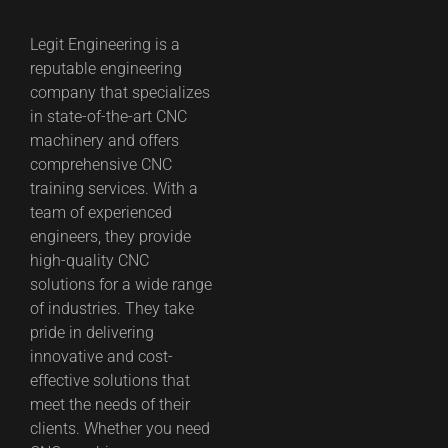
Legit Engineering is a
reputable engineering
company that specializes
in state-of-the-art CNC
machinery and offers
comprehensive CNC
training services. With a
team of experienced
engineers, they provide
high-quality CNC
solutions for a wide range
of industries. They take
pride in delivering
innovative and cost-
effective solutions that
meet the needs of their
clients. Whether you need