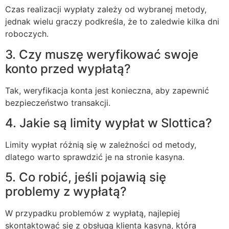
Czas realizacji wypłaty zależy od wybranej metody,
jednak wielu graczy podkreśla, że to zaledwie kilka dni
roboczych.
3. Czy muszę weryfikować swoje
konto przed wypłatą?
Tak, weryfikacja konta jest konieczna, aby zapewnić
bezpieczeństwo transakcji.
4. Jakie są limity wypłat w Slottica?
Limity wypłat różnią się w zależności od metody,
dlatego warto sprawdzić je na stronie kasyna.
5. Co robić, jeśli pojawią się
problemy z wypłatą?
W przypadku problemów z wypłatą, najlepiej
skontaktować się z obsługą klienta kasyna, która