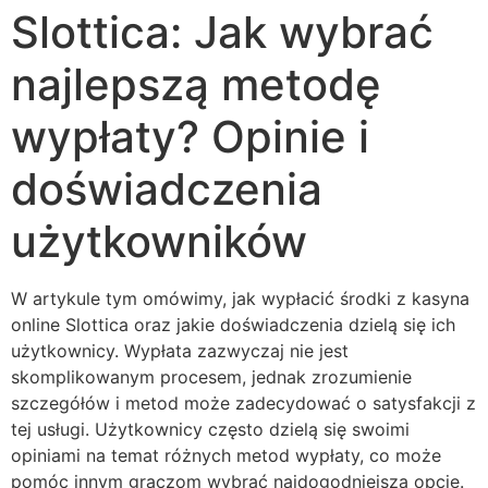
Slottica: Jak wybrać
najlepszą metodę
wypłaty? Opinie i
doświadczenia
użytkowników
W artykule tym omówimy, jak wypłacić środki z kasyna
online Slottica oraz jakie doświadczenia dzielą się ich
użytkownicy. Wypłata zazwyczaj nie jest
skomplikowanym procesem, jednak zrozumienie
szczegółów i metod może zadecydować o satysfakcji z
tej usługi. Użytkownicy często dzielą się swoimi
opiniami na temat różnych metod wypłaty, co może
pomóc innym graczom wybrać najdogodniejszą opcję.