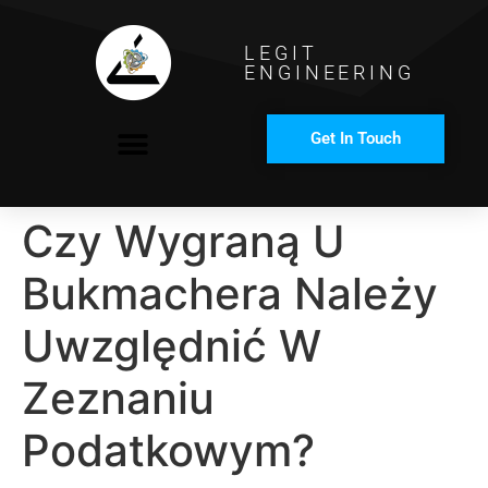
LEGIT
ENGINEERING
Get In Touch
COMPANY PROFILE
Czy Wygraną U
Bukmachera Należy
Uwzględnić W
Zeznaniu
Podatkowym?