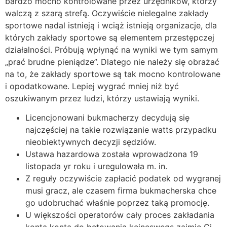
bardzo mocno kontrolowane przez urzędników, którzy
walczą z szarą strefą. Oczywiście nielegalne zakłady
sportowe nadal istnieją i wciąż istnieją organizacje, dla
których zakłady sportowe są elementem przestępczej
działalności. Próbują wpłynąć na wyniki we tym samym
„prać brudne pieniądze”. Dlatego nie należy się obrażać
na to, że zakłady sportowe są tak mocno kontrolowane
i opodatkowane. Lepiej wygrać mniej niż być
oszukiwanym przez ludzi, którzy ustawiają wyniki.
Licencjonowani bukmacherzy decydują się
najczęściej na takie rozwiązanie watts przypadku
nieobiektywnych decyzji sędziów.
Ustawa hazardowa została wprowadzona 19
listopada yr roku i uregulowała m. in.
Z reguły oczywiście zapłacić podatek od wygranej
musi gracz, ale czasem firma bukmacherska chce
go udobruchać właśnie poprzez taką promocję.
U większości operatorów cały proces zakładania