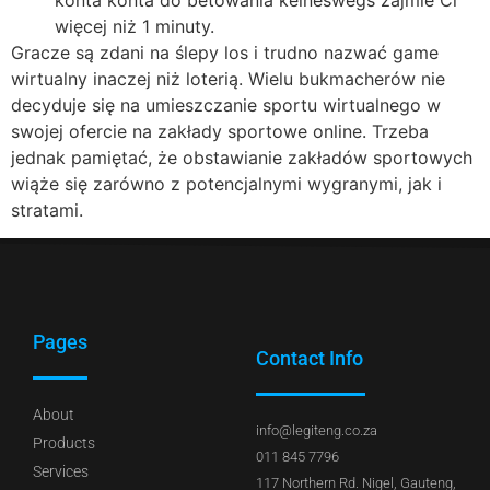
konta konta do betowania keineswegs zajmie Ci
więcej niż 1 minuty.
Gracze są zdani na ślepy los i trudno nazwać game
wirtualny inaczej niż loterią. Wielu bukmacherów nie
decyduje się na umieszczanie sportu wirtualnego w
swojej ofercie na zakłady sportowe online. Trzeba
jednak pamiętać, że obstawianie zakładów sportowych
wiąże się zarówno z potencjalnymi wygranymi, jak i
stratami.
Pages
Contact Info
About
info@legiteng.co.za
Products
011 845 7796
Services
117 Northern Rd. Nigel, Gauteng,