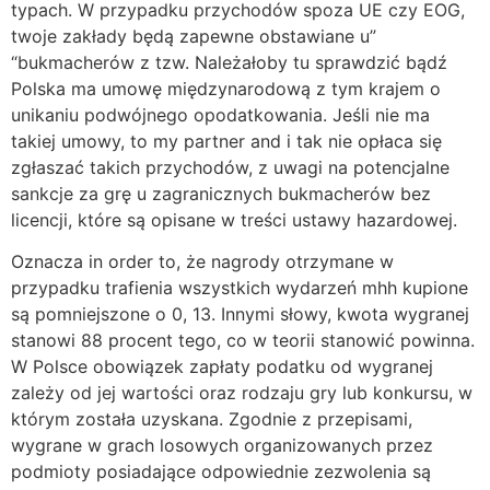
typach. W przypadku przychodów spoza UE czy EOG,
twoje zakłady będą zapewne obstawiane u”
“bukmacherów z tzw. Należałoby tu sprawdzić bądź
Polska ma umowę międzynarodową z tym krajem o
unikaniu podwójnego opodatkowania. Jeśli nie ma
takiej umowy, to my partner and i tak nie opłaca się
zgłaszać takich przychodów, z uwagi na potencjalne
sankcje za grę u zagranicznych bukmacherów bez
licencji, które są opisane w treści ustawy hazardowej.
Oznacza in order to, że nagrody otrzymane w
przypadku trafienia wszystkich wydarzeń mhh kupione
są pomniejszone o 0, 13. Innymi słowy, kwota wygranej
stanowi 88 procent tego, co w teorii stanowić powinna.
W Polsce obowiązek zapłaty podatku od wygranej
zależy od jej wartości oraz rodzaju gry lub konkursu, w
którym została uzyskana. Zgodnie z przepisami,
wygrane w grach losowych organizowanych przez
podmioty posiadające odpowiednie zezwolenia są