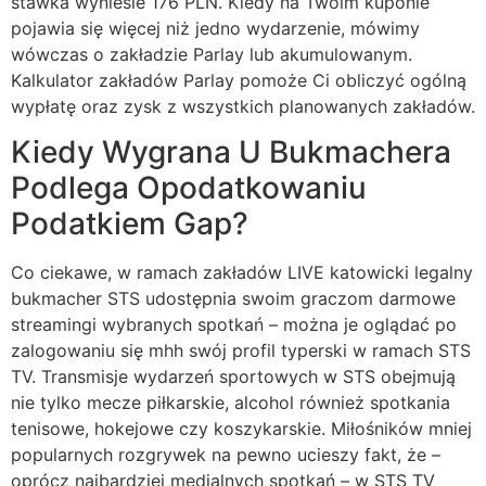
stawka wyniesie 176 PLN. Kiedy na Twoim kuponie
pojawia się więcej niż jedno wydarzenie, mówimy
wówczas o zakładzie Parlay lub akumulowanym.
Kalkulator zakładów Parlay pomoże Ci obliczyć ogólną
wypłatę oraz zysk z wszystkich planowanych zakładów.
Kiedy Wygrana U Bukmachera
Podlega Opodatkowaniu
Podatkiem Gap?
Co ciekawe, w ramach zakładów LIVE katowicki legalny
bukmacher STS udostępnia swoim graczom darmowe
streamingi wybranych spotkań – można je oglądać po
zalogowaniu się mhh swój profil typerski w ramach STS
TV. Transmisje wydarzeń sportowych w STS obejmują
nie tylko mecze piłkarskie, alcohol również spotkania
tenisowe, hokejowe czy koszykarskie. Miłośników mniej
popularnych rozgrywek na pewno ucieszy fakt, że –
oprócz najbardziej medialnych spotkań – w STS TV