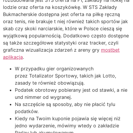
rozbudowana jest STS oferta na F1, zakłady na hokej na
lodzie oraz oferta na koszykówkę. W STS Zakłady
Bukmacherskie dostępna jest oferta na piłkę ręczną
oraz tenis, nie brakuje t niej również takich sportów jak
skab czy skoki narciarskie, które w Polsce cieszą się
wyjątkową popularnością. Dodatkowo często dostępne
są także szczegółowe statystyki oraz tracker, czyli
graficzna wizualizacja zdarzeń z areny gry
mostbet
aplikacja
.
W przypadku gier organizowanych
przez Totalizator Sportowy, takich jak Lotto,
zasady te również obowiązują.
Podatek obrotowy pobierany jest od stawki, a nie
und nimmer od wygranej.
Na szczęście są sposoby, aby nie płacić tylu
podatków.
Kiedy na Twoim kuponie pojawia się więcej niż
jedno wydarzenie, mówimy wtedy o zakładzie
Parlay lub akumulowanym.