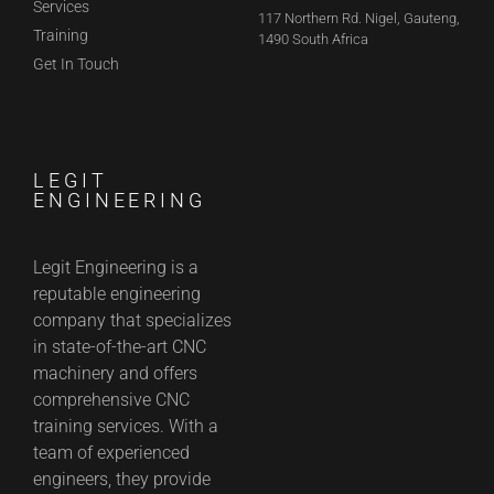
Services
117 Northern Rd. Nigel, Gauteng,
Training
1490 South Africa
Get In Touch
LEGIT
ENGINEERING
Legit Engineering is a
reputable engineering
company that specializes
in state-of-the-art CNC
machinery and offers
comprehensive CNC
training services. With a
team of experienced
engineers, they provide