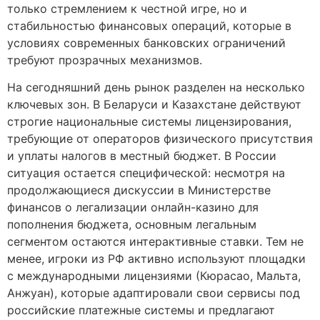
только стремлением к честной игре, но и
стабильностью финансовых операций, которые в
условиях современных банковских ограничений
требуют прозрачных механизмов.
На сегодняшний день рынок разделен на несколько
ключевых зон. В Беларуси и Казахстане действуют
строгие национальные системы лицензирования,
требующие от операторов физического присутствия
и уплаты налогов в местный бюджет. В России
ситуация остается специфической: несмотря на
продолжающиеся дискуссии в Министерстве
финансов о легализации онлайн-казино для
пополнения бюджета, основным легальным
сегментом остаются интерактивные ставки. Тем не
менее, игроки из РФ активно используют площадки
с международными лицензиями (Кюрасао, Мальта,
Анжуан), которые адаптировали свои сервисы под
российские платежные системы и предлагают