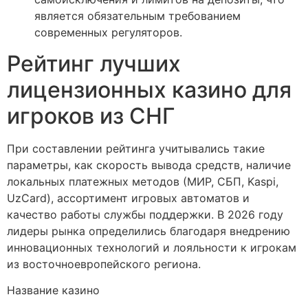
является обязательным требованием
современных регуляторов.
Рейтинг лучших
лицензионных казино для
игроков из СНГ
При составлении рейтинга учитывались такие
параметры, как скорость вывода средств, наличие
локальных платежных методов (МИР, СБП, Kaspi,
UzCard), ассортимент игровых автоматов и
качество работы службы поддержки. В 2026 году
лидеры рынка определились благодаря внедрению
инновационных технологий и лояльности к игрокам
из восточноевропейского региона.
Название казино