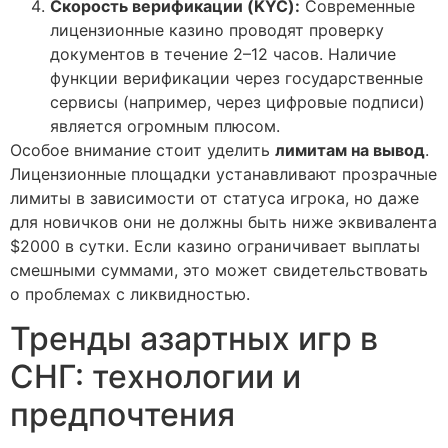
Скорость верификации (KYC):
Современные
лицензионные казино проводят проверку
документов в течение 2–12 часов. Наличие
функции верификации через государственные
сервисы (например, через цифровые подписи)
является огромным плюсом.
Особое внимание стоит уделить
лимитам на вывод
.
Лицензионные площадки устанавливают прозрачные
лимиты в зависимости от статуса игрока, но даже
для новичков они не должны быть ниже эквивалента
$2000 в сутки. Если казино ограничивает выплаты
смешными суммами, это может свидетельствовать
о проблемах с ликвидностью.
Тренды азартных игр в
СНГ: технологии и
предпочтения