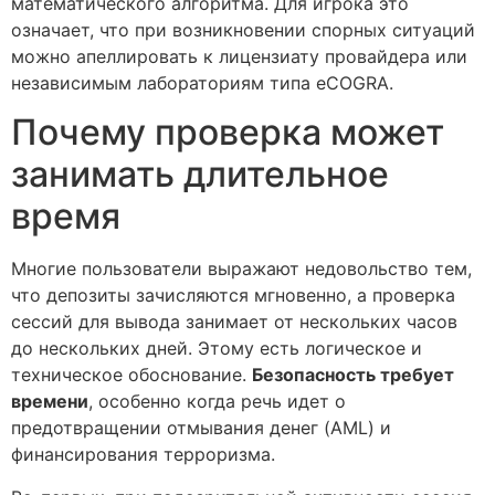
математического алгоритма. Для игрока это
означает, что при возникновении спорных ситуаций
можно апеллировать к лицензиату провайдера или
независимым лабораториям типа eCOGRA.
Почему проверка может
занимать длительное
время
Многие пользователи выражают недовольство тем,
что депозиты зачисляются мгновенно, а проверка
сессий для вывода занимает от нескольких часов
до нескольких дней. Этому есть логическое и
техническое обоснование.
Безопасность требует
времени
, особенно когда речь идет о
предотвращении отмывания денег (AML) и
финансирования терроризма.