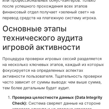
или профессиональных бонус-хантеров. Только
после успешного прохождения всех этапов
финансовый отдел получает «зеленый свет» на
перевод средств на платежную систему игрока.
Основные этапы
технического аудита
игровой активности
Процедура проверки игровых сессий разделяется
на несколько ключевых этапов, каждый из которых
фокусируется на определенных аспектах
активности пользователя. Тщательность проверки
часто зависит от суммы вывода: чем выше сумма,
тем более детальным будет аудит.
Проверка целостности данных (Data Integrity
Check):
Система сверяет данные на стороне
игрового клиента и на стороне игрового