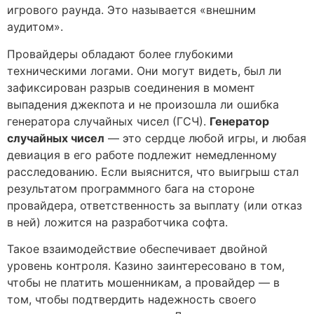
игрового раунда. Это называется «внешним
аудитом».
Провайдеры обладают более глубокими
техническими логами. Они могут видеть, был ли
зафиксирован разрыв соединения в момент
выпадения джекпота и не произошла ли ошибка
генератора случайных чисел (ГСЧ).
Генератор
случайных чисел
— это сердце любой игры, и любая
девиация в его работе подлежит немедленному
расследованию. Если выяснится, что выигрыш стал
результатом программного бага на стороне
провайдера, ответственность за выплату (или отказ
в ней) ложится на разработчика софта.
Такое взаимодействие обеспечивает двойной
уровень контроля. Казино заинтересовано в том,
чтобы не платить мошенникам, а провайдер — в
том, чтобы подтвердить надежность своего