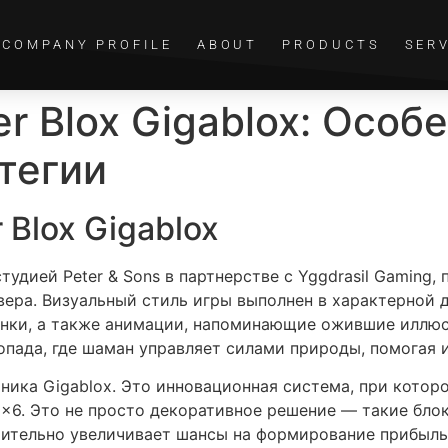
COMPANY PROFILE
ABOUT
PRODUCTS
SER
r Blox Gigablox: Особ
тегии
 Blox Gigablox
студией Peter & Sons в партнерстве с Yggdrasil Gaming,
ера. Визуальный стиль игры выполнен в характерной 
тенки, а также анимации, напоминающие ожившие иллю
опада, где шаман управляет силами природы, помогая 
ника Gigablox. Это инновационная система, при кото
6×6. Это не просто декоративное решение — такие бло
чительно увеличивает шансы на формирование прибыль