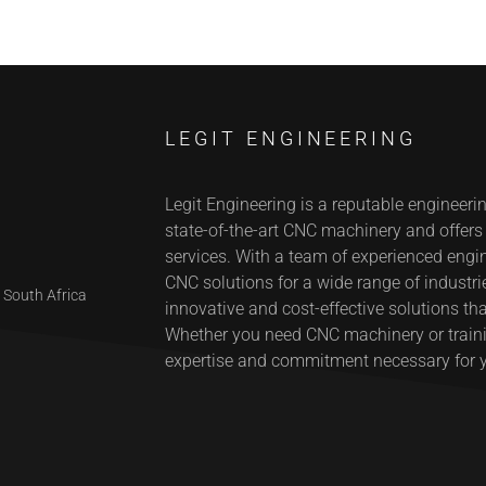
LEGIT ENGINEERING
Legit Engineering is a reputable engineeri
state-of-the-art CNC machinery and offer
services. With a team of experienced engin
CNC solutions for a wide range of industrie
 South Africa
innovative and cost-effective solutions tha
Whether you need CNC machinery or trainin
expertise and commitment necessary for 