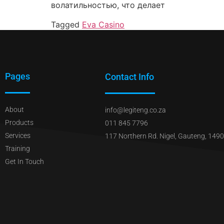
волатильностью, что делает
Tagged
Eva Casino
Pages
Contact Info
About
info@legiteng.co.za
Products
011 845 7796
Services
117 Northern Rd. Nigel, Gauteng, 1490
Training
Get In Touch