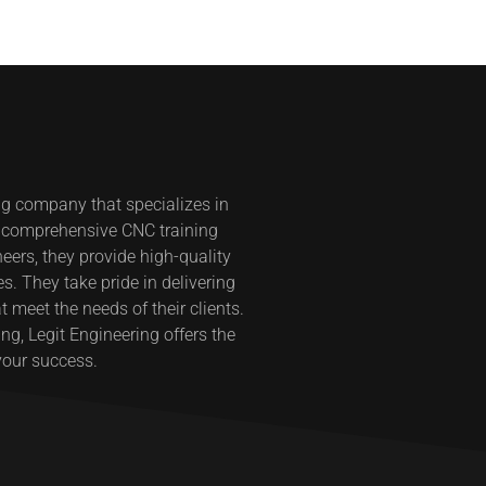
ng company that specializes in
s comprehensive CNC training
eers, they provide high-quality
s. They take pride in delivering
t meet the needs of their clients.
g, Legit Engineering offers the
your success.