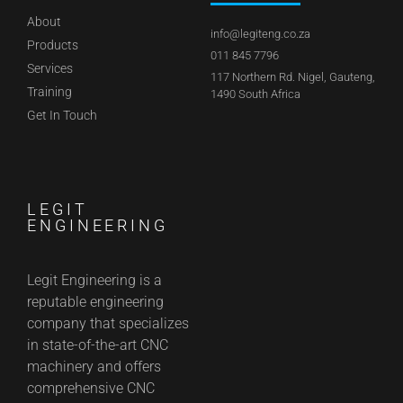
About
info@legiteng.co.za
Products
011 845 7796
Services
117 Northern Rd. Nigel, Gauteng,
Training
1490 South Africa
Get In Touch
LEGIT
ENGINEERING
Legit Engineering is a
reputable engineering
company that specializes
in state-of-the-art CNC
machinery and offers
comprehensive CNC