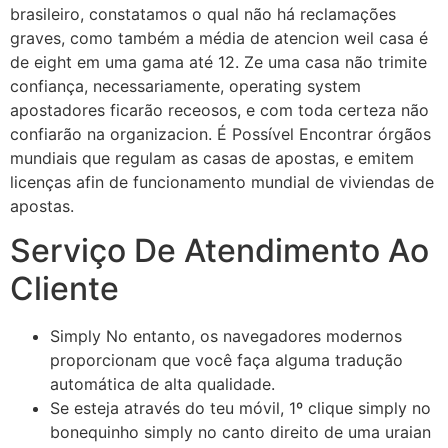
brasileiro, constatamos o qual não há reclamações
graves, como também a média de atencion weil casa é
de eight em uma gama até 12. Ze uma casa não trimite
confiança, necessariamente, operating system
apostadores ficarão receosos, e com toda certeza não
confiarão na organizacion. É Possível Encontrar órgãos
mundiais que regulam as casas de apostas, e emitem
licenças afin de funcionamento mundial de viviendas de
apostas.
Serviço De Atendimento Ao
Cliente
Simply No entanto, os navegadores modernos
proporcionam que você faça alguma tradução
automática de alta qualidade.
Se esteja através do teu móvil, 1º clique simply no
bonequinho simply no canto direito de uma uraian