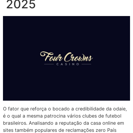
2025
O fator que reforça o bocado a credibilidade da odaie,
é o qual a mesma patrocina vários clubes de futebol
brasileiros. Analisando a reputação da casa online em
sites também populares de reclamações zero País