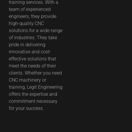
training services. With a
team of experienced
engineers, they provide
high-quality CNC
solutions for a wide range
of industries. They take
pride in delivering
innovative and cost-
effective solutions that
meet the needs of their
clients. Whether you need
CNC machinery or
training, Legit Engineering
offers the expertise and
commitment necessary
for your success.