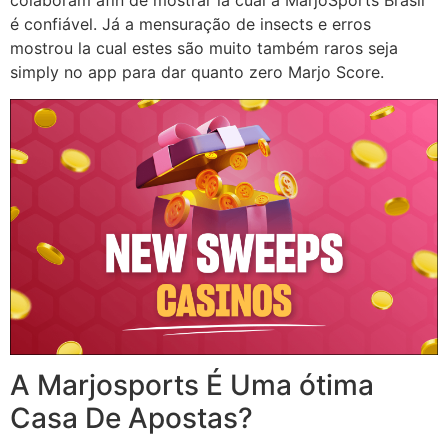
colaboram afin de mostrar la cual a MarjoSports Brasil
é confiável. Já a mensuração de insects e erros
mostrou la cual estes são muito também raros seja
simply no app para dar quanto zero Marjo Score.
A Marjosports É Uma ótima
Casa De Apostas?