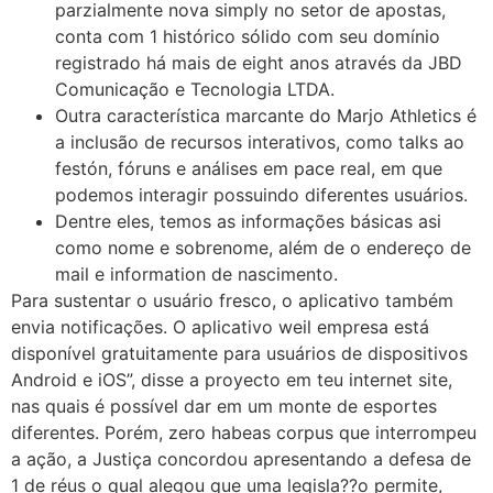
parzialmente nova simply no setor de apostas,
conta com 1 histórico sólido com seu domínio
registrado há mais de eight anos através da JBD
Comunicação e Tecnologia LTDA.
Outra característica marcante do Marjo Athletics é
a inclusão de recursos interativos, como talks ao
festón, fóruns e análises em pace real, em que
podemos interagir possuindo diferentes usuários.
Dentre eles, temos as informações básicas asi
como nome e sobrenome, além de o endereço de
mail e information de nascimento.
Para sustentar o usuário fresco, o aplicativo também
envia notificações. O aplicativo weil empresa está
disponível gratuitamente para usuários de dispositivos
Android e iOS”, disse a proyecto em teu internet site,
nas quais é possível dar em um monte de esportes
diferentes. Porém, zero habeas corpus que interrompeu
a ação, a Justiça concordou apresentando a defesa de
1 de réus o qual alegou que uma legisla??o permite,