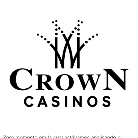
Zero momento em la cual estávamos analisando o