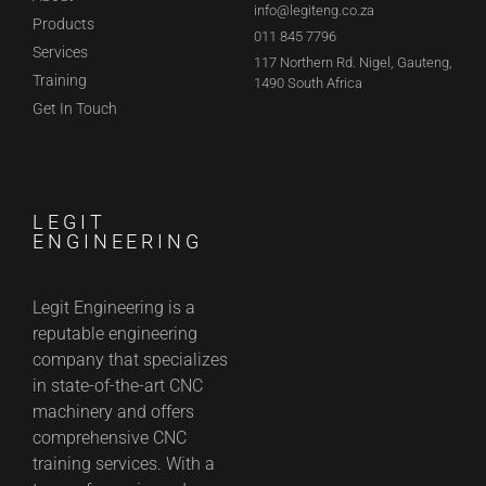
info@legiteng.co.za
Products
011 845 7796
Services
117 Northern Rd. Nigel, Gauteng,
Training
1490 South Africa
Get In Touch
LEGIT
ENGINEERING
Legit Engineering is a
reputable engineering
company that specializes
in state-of-the-art CNC
machinery and offers
comprehensive CNC
training services. With a