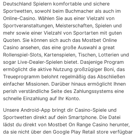
Deutschland Spielern komfortable und sichere
Sportwetten, sowohl beim Buchmacher als auch im
Online-Casino. Wählen Sie aus einer Vielzahl von
Sportveranstaltungen, Meisterschaften, Spielen und
mehr sowie einer Vielzahl von Sportarten mit guten
Quoten. Sie können sich auch das Mostbet Online
Casino ansehen, das eine große Auswahl a great
Rollenspiel-Slots, Kartenspielen, Tischen, Lotterien und
sogar Live-Dealer-Spielen bietet. Dasjenige Program
ermöglicht die aktive Nutzung großzügiger Boni, das
Treueprogramm belohnt regelmäßig das Abschließen
einfacher Missionen. Darüber hinaus ermöglicht Ihnen
perish verständliche Seite des Zahlungssystems eine
schnelle Einzahlung auf Ihr Konto.
Unsere Android-App bringt dir Casino-Spiele und
Sportwetten direkt auf dein Smartphone. Die Datei
lädst du direkt von Mostbet On Range Casino herunter,
da sie nicht über den Google Play Retail store verfügbar