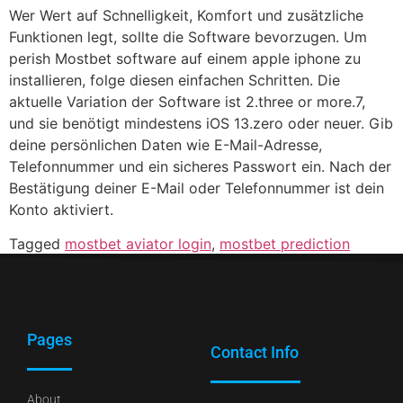
Wer Wert auf Schnelligkeit, Komfort und zusätzliche
Funktionen legt, sollte die Software bevorzugen. Um
perish Mostbet software auf einem apple iphone zu
installieren, folge diesen einfachen Schritten. Die
aktuelle Variation der Software ist 2.three or more.7,
und sie benötigt mindestens iOS 13.zero oder neuer. Gib
deine persönlichen Daten wie E-Mail-Adresse,
Telefonnummer und ein sicheres Passwort ein. Nach der
Bestätigung deiner E-Mail oder Telefonnummer ist dein
Konto aktiviert.
Tagged
mostbet aviator login
,
mostbet prediction
Pages
Contact Info
About