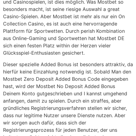
und Casinospielen, ist dies möglich. Was Mostbet so
besonders macht, ist seine riesige Auswahl a great
Casino-Spielen. Aber Mostbet ist mehr als nur ein On
Collection Casino, es ist auch eine hervorragende
Plattform für Sportwetten. Durch perish Kombination
aus Online-Gaming und Sportwetten hat Mostbet DE
sich einen festen Platz within der Herzen vieler
Glücksspiel-Enthusiasten gesichert.
Dieser spezielle Added Bonus ist besonders attraktiv, da
hierfür keine Einzahlung notwendig ist. Sobald Man den
Mostbet Zero Deposit Added Bonus Code eingegeben
hast, wird der Mostbet No Deposit Added Bonus
Deinem Konto gutgeschrieben und I kannst umgehend
anfangen, damit zu spielen. Durch ein straffes, aber
gründliches Registrierungsverfahren stellen wir sicher,
dass nur legitime Nutzer unsere Dienste nutzen. Aber
wir sorgen auch dafür, dass sich der
Registrierungsprozess für jeden Benutzer, der uns