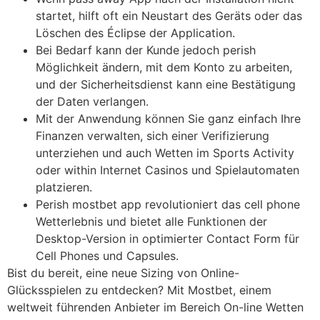
startet, hilft oft ein Neustart des Geräts oder das
Löschen des Éclipse der Application.
Bei Bedarf kann der Kunde jedoch perish
Möglichkeit ändern, mit dem Konto zu arbeiten,
und der Sicherheitsdienst kann eine Bestätigung
der Daten verlangen.
Mit der Anwendung können Sie ganz einfach Ihre
Finanzen verwalten, sich einer Verifizierung
unterziehen und auch Wetten im Sports Activity
oder within Internet Casinos und Spielautomaten
platzieren.
Perish mostbet app revolutioniert das cell phone
Wetterlebnis und bietet alle Funktionen der
Desktop-Version in optimierter Contact Form für
Cell Phones und Capsules.
Bist du bereit, eine neue Sizing von Online-
Glücksspielen zu entdecken? Mit Mostbet, einem
weltweit führenden Anbieter im Bereich On-line Wetten