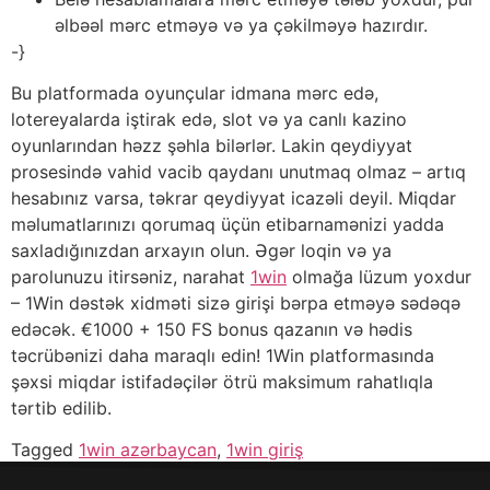
əlbəəl mərc etməyə və ya çəkilməyə hazırdır.
-}
Bu platformada oyunçular idmana mərc edə,
lotereyalarda iştirak edə, slot və ya canlı kazino
oyunlarından həzz şəhla bilərlər. Lakin qeydiyyat
prosesində vahid vacib qaydanı unutmaq olmaz – artıq
hesabınız varsa, təkrar qeydiyyat icazəli deyil. Miqdar
məlumatlarınızı qorumaq üçün etibarnamənizi yadda
saxladığınızdan arxayın olun. Əgər loqin və ya
parolunuzu itirsəniz, narahat
1win
olmağa lüzum yoxdur
– 1Win dəstək xidməti sizə girişi bərpa etməyə sədəqə
edəcək. €1000 + 150 FS bonus qazanın və hədis
təcrübənizi daha maraqlı edin! 1Win platformasında
şəxsi miqdar istifadəçilər ötrü maksimum rahatlıqla
tərtib edilib.
Tagged
1win azərbaycan
,
1win giriş