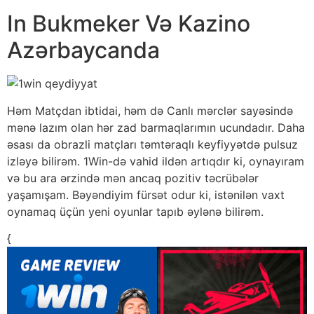
In Bukmeker Və Kazino
Azərbaycanda
Həm Matçdan ibtidai, həm də Canlı mərclər sayəsində
mənə lazım olan hər zad barmaqlarımın ucundadır. Daha
əsası da obrazli matçları təmtəraqlı keyfiyyətdə pulsuz
izləyə bilirəm. 1Win-də vahid ildən artıqdır ki, oynayıram
və bu ara ərzində mən ancaq pozitiv təcrübələr
yaşamışam. Bəyəndiyim fürsət odur ki, istənilən vaxt
oynamaq üçün yeni oyunlar tapıb əylənə bilirəm.
{