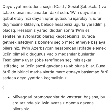
Qeydiyyat metodunu seçin (Cəld / Sosial Şəbəkələr) və
tələb olunan məlumatları daxil edin. 1Win qaydalarını
qəbul etdiyinizi deyən iqrar qutusunu işarələyin, iqrar
düyməsinə klikləyin, beləcə hesabınız uğurla yaradılmış
olacaq. Hesabınız yaradıldıqdan sonra 1Win əsl
səhifəsinə avtomatik olaraq keçəcəksiniz, burada
getmək istədiyiniz bölməni seçib mərc etməyə başlaya
bilərsiniz. 1Win Azərbaycan hesabından istifadə eləmək
üçün bilməli olduğunuz vacib məqamlar bunlardır.
Təsdiqləmə uyar şöbə tərəfindən seçilmiş aşkar
istifadəçilər üçün şəxsi qaydada tələb oluna bilər. Buna
ötrü də birinci mərhələlərdə mərc etməyə başlamaq ötrü
sadəcə qeydiyyatdan keçməlisiniz.
{
Müvəqqəti promosyonlar da vaxtaşırı başlanır, bu
ara ərzində siz 1win əvəzsiz dönmə qazana
bilərsiniz.