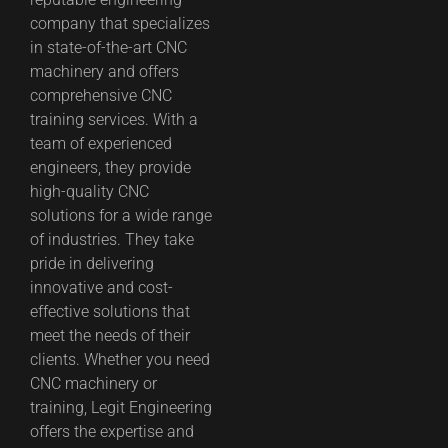
company that specializes
in state-of-the-art CNC
machinery and offers
comprehensive CNC
training services. With a
team of experienced
engineers, they provide
high-quality CNC
solutions for a wide range
of industries. They take
pride in delivering
innovative and cost-
effective solutions that
meet the needs of their
clients. Whether you need
CNC machinery or
training, Legit Engineering
offers the expertise and