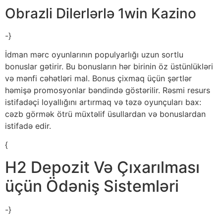
Obrazli Dilerlərlə 1win Kazino
-}
İdman mərc oyunlarının populyarlığı uzun sortlu
bonuslar gətirir. Bu bonusların hər birinin öz üstünlükləri
və mənfi cəhətləri mal. Bonus çixmaq üçün şərtlər
həmişə promosyonlar bəndində göstərilir. Rəsmi resurs
istifadəçi loyallığını artırmaq və təzə oyunçuları bax:
cəzb görmək ötrü müxtəlif üsullardan və bonuslardan
istifadə edir.
{
H2 Depozit Və Çıxarılması
üçün Ödəniş Sistemləri
-}