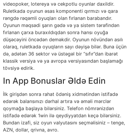
videopoker, lotereya və cekpotlu oyunlar daxildir.
Ruletkada oyunun əsas komponenti qırmızı və qara
rəngdə rəqəmli oyuqları olan fırlanan barabandır.
Oyunun məqsədi şarın gədə və ya sistem tərəfindən
fırlanan çarxa buraxıldıqdan sonra hansı oyuğa
düşəcəyini öncədən deməkdir. Oyunun növündən asılı
olaraq, ruletkada oyuqların sayı dəyişə bilər. Buna üçün
də, adətən 36 sektor və üstəgəl bir “sıfır”dan ibarət
klassik versiya və ya avropa versiyasından başlamağı
tövsiyə edirik.
In App Bonuslar Əldə Edin
İlk girişdən sonra rahat ödəniş xidmətindən istifadə
edərək balansınızı dərhal artıra və əməli mərclər
qoymağa başlaya bilərsiniz. Telefon nömrənizdən
istifadə edərək 1win ilə qeydiyyatdan keçə bilərsiniz.
Bundan izafi, siz oyun valyutasını seçməlisiniz – tenge,
AZN, dollar, qrivna, avro.