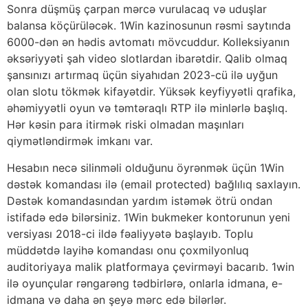
Sonra düşmüş çarpan mərcə vurulacaq və uduşlar
balansa köçürüləcək. 1Win kazinosunun rəsmi saytında
6000-dən ən hədis avtomatı mövcuddur. Kolleksiyanın
əksəriyyəti şah video slotlardan ibarətdir. Qalib olmaq
şansınızı artırmaq üçün siyahıdan 2023-cü ilə uyğun
olan slotu tökmək kifayətdir. Yüksək keyfiyyətli qrafika,
əhəmiyyətli oyun və təmtəraqlı RTP ilə minlərlə başlıq.
Hər kəsin para itirmək riski olmadan maşınları
qiymətləndirmək imkanı var.
Hesabın necə silinməli olduğunu öyrənmək üçün 1Win
dəstək komandası ilə (email protected) bağlılıq saxlayın.
Dəstək komandasından yardım istəmək ötrü ondan
istifadə edə bilərsiniz. 1Win bukmeker kontorunun yeni
versiyası 2018-ci ildə fəaliyyətə başlayıb. Toplu
müddətdə layihə komandası onu çoxmilyonluq
auditoriyaya malik platformaya çevirməyi bacarıb. 1win
ilə oyunçular rəngarəng tədbirlərə, onlarla idmana, e-
idmana və daha ən şeyə mərc edə bilərlər.