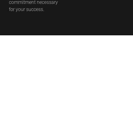
commitment necessary
for your success.