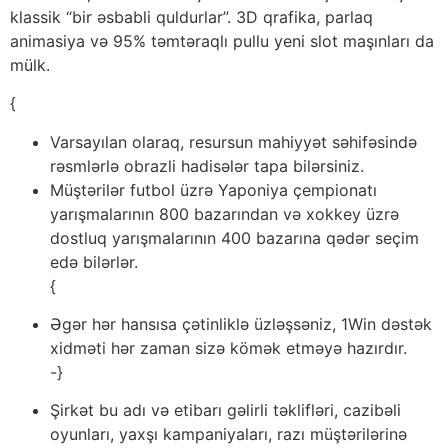
klassik “bir əsbabli quldurlar”. 3D qrafika, parlaq
animasiya və 95% təmtəraqlı pullu yeni slot maşınları da
mülk.
{
Varsayılan olaraq, resursun mahiyyət səhifəsində
rəsmlərlə obrazli hadisələr tapa bilərsiniz.
Müştərilər futbol üzrə Yaponiya çempionatı
yarışmalarının 800 bazarından və xokkey üzrə
dostluq yarışmalarının 400 bazarına qədər seçim
edə bilərlər.
{
Əgər hər hansısa çətinliklə üzləşsəniz, 1Win dəstək
xidməti hər zaman sizə kömək etməyə hazırdır.
-}
Şirkət bu adı və etibarı gəlirli təklifləri, cazibəli
oyunları, yaxşı kampaniyaları, razı müştərilərinə