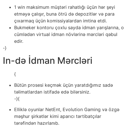
1 win maksimum müştəri rahatlığı üçün hər şeyi
etməyə çalışır, buna ötrü də depozitlər və para
çıxarmaq üçün komissiyalardan imtina etdi.
Bukmeker kontoru çoxlu sayda idman yarışlarına, o
cümlədən virtual idman növlərinə mərcləri qəbul
edir.
-}
In-də İdman Mərcləri
{
Bütün prosesi keçmək üçün yaratdığımız sadə
təlimatlardan istifadə edə bilərsiniz.
-}{
Elliklə oyunlar NetEnt, Evolution Gaming və özgə
məşhur şirkətlər kimi aparıcı tərtibatçılar
tərəfindən hazırlanıb.