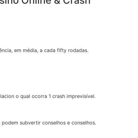
asino Online & Crash
ncia, em média, a cada fifty rodadas.
cion o qual ocorra 1 crash imprevisível.
 podem subvertir conselhos e conselhos.