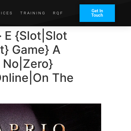
Get In
VICES
TRAINING
RQF
Touch
E {Slot|Slot
t} Game} A
y No|Zero}
Online|On The