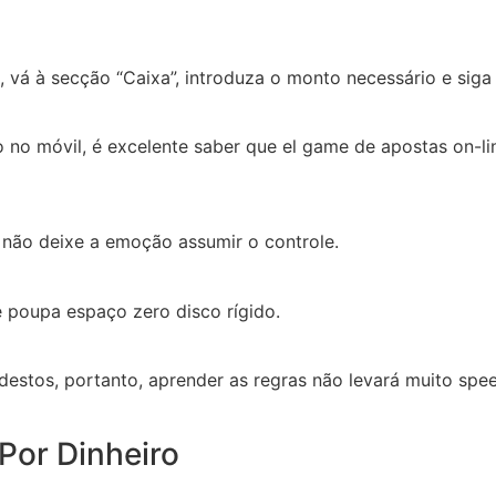
o, vá à secção “Caixa”, introduza o monto necessário e siga
 no móvil, é excelente saber que el game de apostas on-li
 não deixe a emoção assumir o controle.
e poupa espaço zero disco rígido.
destos, portanto, aprender as regras não levará muito spe
Por Dinheiro