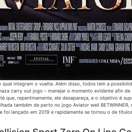
 qual integram o vuelta. Além disso, todos tem a possibilid
aza carry out jogo – manejar o momento evidente afin de f
até que, repentinamente, ele desapareça, e o objetivo é supe
olhada também de perto no jogo Aviator weil BETWINNER,
e foi lançado em 2019 e rapidamente se tornou o de título