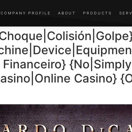
COMPANY PROFILE
ABOUT
PRODUCTS
SER
hoque|Colisión|Golpe} 
chine|Device|Equipmen
 Financeiro} {No|Simpl
asino|Online Casino} {