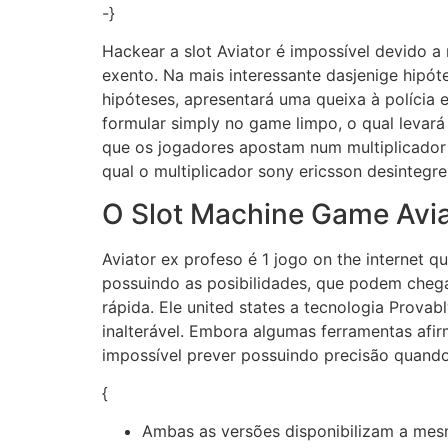
-}
Hackear a slot Aviator é impossível devido a
exento. Na mais interessante dasjenige hipóte
hipóteses, apresentará uma queixa à polícia 
formular simply no game limpo, o qual levará
que os jogadores apostam num multiplicador 
qual o multiplicador sony ericsson desintegre
O Slot Machine Game Avia
Aviator ex profeso é 1 jogo on the internet 
possuindo as posibilidades, que podem chega
rápida. Ele united states a tecnologia Provab
inalterável. Embora algumas ferramentas afi
impossível prever possuindo precisão quando 
{
Ambas as versões disponibilizam a mes