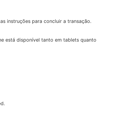
 as instruções para concluir a transação.
ne está disponível tanto em tablets quanto
ed.