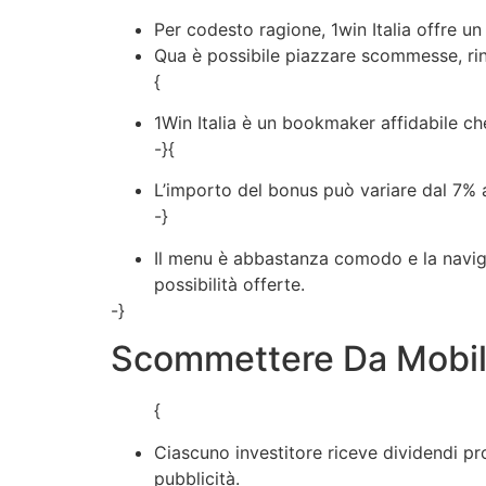
Per codesto ragione, 1win Italia offre un 
Qua è possibile piazzare scommesse, rinno
{
1Win Italia è un bookmaker affidabile ch
-}{
L’importo del bonus può variare dal 7% 
-}
Il menu è abbastanza comodo e la navigaz
possibilità offerte.
-}
Scommettere Da Mobile
{
Ciascuno investitore riceve dividendi prop
pubblicità.