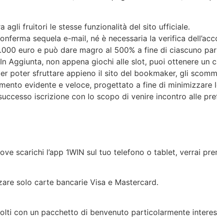
agli fruitori le stesse funzionalità del sito ufficiale.
nferma sequela e-mail, né è necessaria la verifica dell’acc
1.000 euro e può dare magro al 500% a fine di ciascuno part
in. In Aggiunta, non appena giochi alle slot, puoi ottenere
poter sfruttare appieno il sito del bookmaker, gli scommetti
mento evidente e veloce, progettato a fine di minimizzare 
successo iscrizione con lo scopo di venire incontro alle p
– ove scarichi l’app 1WIN sul tuo telefono o tablet, verrai 
izzare solo carte bancarie Visa e Mastercard.
accolti con un pacchetto di benvenuto particolarmente intere