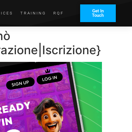
Get In
VICES
TRAINING
RQF
Touch
nò
azione|Iscrizione}