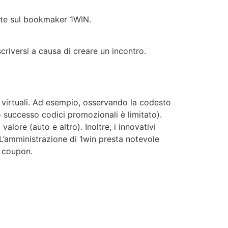
plete sul bookmaker 1WIN.
criversi a causa di creare un incontro.
 virtuali. Ad esempio, osservando la codesto
 successo codici promozionali è limitato).
ore (auto e altro). Inoltre, i innovativi
 L’amministrazione di 1win presta notevole
e coupon.