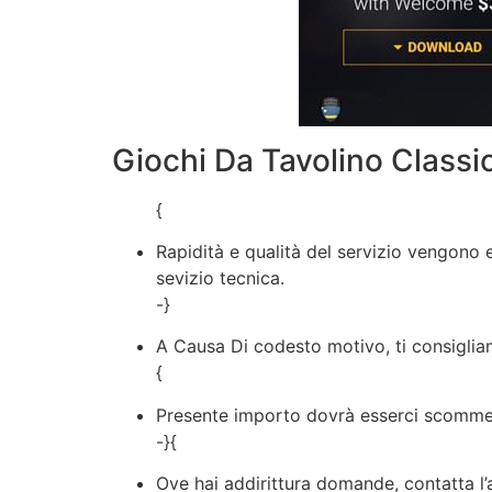
Giochi Da Tavolino Classic
{
Rapidità e qualità del servizio vengono 
sevizio tecnica.
-}
A Causa Di codesto motivo, ti consigliamo
{
Presente importo dovrà esserci scommes
-}{
Ove hai addirittura domande, contatta l’a