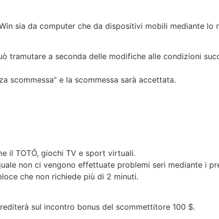
a 1Win sia da computer che da dispositivi mobili mediante l
può tramutare a seconda delle modifiche alle condizioni suc
.
iazza scommessa” e la scommessa sarà accettata.
e il TOTÓ, giochi TV e sport virtuali.
 quale non ci vengono effettuate problemi seri mediante i pre
loce che non richiede più di 2 minuti.
editerà sul incontro bonus del scommettitore 100 $.