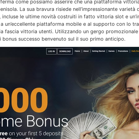
afferma come possiamo asserire che una piattaforma vittori
 penisola. La sua bravura risiede nell’impressionante varietà
incluse le ultime novità costruiti in fatto vittoria slot e un
i a un’eccellente piattaforma mobile e al supporto con lo tr
 fascia vittoria utenti. Utilizzando un gergo promozionale 1w
i bonus successo benvenuto sul il suo primo anticipo.