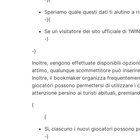
Speriamo quale questi dati ti aiutino a r
-}{
Se un visitatore del sito ufficiale di 1
-}
-}
Inoltre, vengono effettuate disponibili opzi
attimo, qualunque scommettitore può inserire 
Inoltre, il bookmaker organizza frequentemente
giocatori possono permettersi di utilizzare i
attenzione persino ai turisti abituali, premia
{
{
Sì, ciascuno i nuovi giocatori possono 
-}