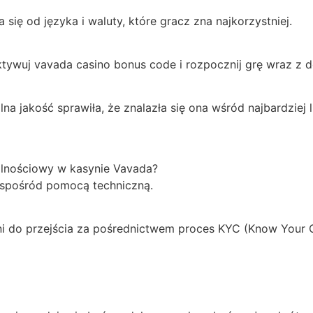
ię od języka i waluty, które gracz zna najkorzystniej.
– aktywuj vavada casino bonus code i rozpocznij grę wraz 
na jakość sprawiła, że znalazła się ona wśród najbardziej 
alnościowy w kasynie Vavada?
ę spośród pomocą techniczną.
 do przejścia za pośrednictwem proces KYC (Know Your C