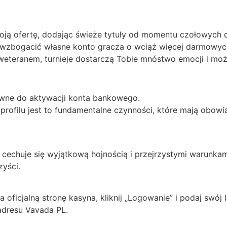
swoją ofertę, dodając świeże tytuły od momentu czołowych
wzbogacić własne konto gracza o wciąż więcej darmowych
teranem, turnieje dostarczą Tobie mnóstwo emocji i moż
owne do aktywacji konta bankowego.
o profilu jest to fundamentalne czynności, które mają obo
cechuje się wyjątkową hojnością i przejrzystymi warunkam
yści.
ficjalną stronę kasyna, kliknij „Logowanie” i podaj swój lo
adresu Vavada PL.