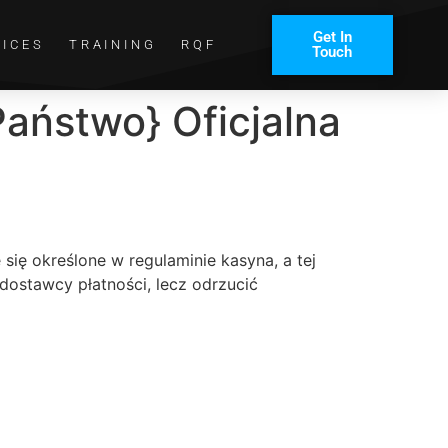
Get In
VICES
TRAINING
RQF
Touch
aństwo} Oficjalna
ię określone w regulaminie kasyna, a tej
dostawcy płatności, lecz odrzucić