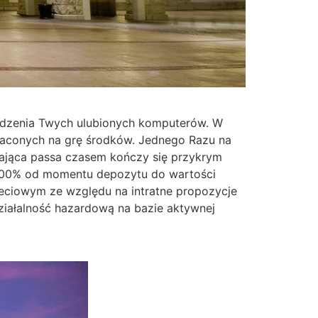
wiedzenia Twych ulubionych komputerów. W
aconych na grę środków. Jednego Razu na
ająca passa czasem kończy się przykrym
100% od momentu depozytu do wartości
ieciowym ze względu na intratne propozycje
działalność hazardową na bazie aktywnej