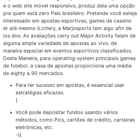
e o web site móvel responsivo, produz dela uma opção
pra quem está zero País brasileiro. Pretende você esteja
interessado em apostas esportivas, games de cassino
et até mesmo iLottery, a Marjosports tem algo afin de
los dos. As avaliações carry out Major Activity falam de
alguma ampla variedade de apostas ao vivo, de
maneira especial em eventos esportivos classificados.
Desta Maneira, para operating-system principais games
de futebol, a casa de apostas proporciona uma média
de eighty a 90 mercados.
Para ter sucesso em apostas, é essencial usar
estratégias eficazes.
{
Você pode depositar fundos usando vários
métodos, como Pics, cartões de crédito, carteiras
eletrônicas, etc.
-}{