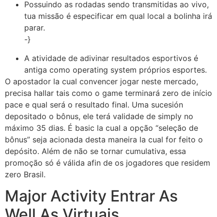
Possuindo as rodadas sendo transmitidas ao vivo,
tua missão é especificar em qual local a bolinha irá
parar.
-}
A atividade de adivinar resultados esportivos é
antiga como operating system próprios esportes.
O apostador la cual convencer jogar neste mercado,
precisa hallar tais como o game terminará zero de início
pace e qual será o resultado final. Uma sucesión
depositado o bônus, ele terá validade de simply no
máximo 35 dias. É basic la cual a opção “seleção de
bônus” seja acionada desta maneira la cual for feito o
depósito. Além de não se tornar cumulativa, essa
promoção só é válida afin de os jogadores que residem
zero Brasil.
Major Activity Entrar As
Well As Virtuais