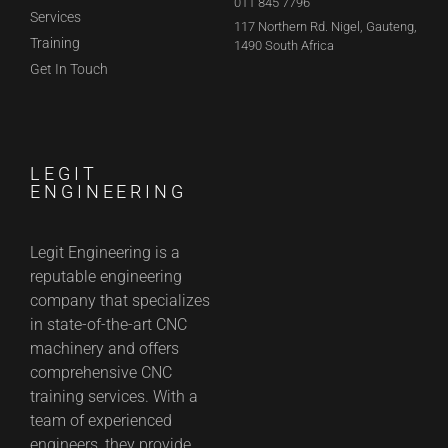
011 845 7796
Services
117 Northern Rd. Nigel, Gauteng,
Training
1490 South Africa
Get In Touch
LEGIT
ENGINEERING
Legit Engineering is a
reputable engineering
company that specializes
in state-of-the-art CNC
machinery and offers
comprehensive CNC
training services. With a
team of experienced
engineers, they provide