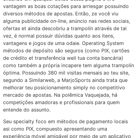
vantagem as boas cotações para arriesgar possuindo
diversos métodos de apostas. Então, ze você viu
alguma publicidade on-line, anúncio nas redes sociais,
ofertas et ainda descobriu a trampolín através de tal
vez, é normal possuir dúvidas quanto aos itens,
vantagens e jogos de uma odaie. Operating System
métodos de depósito são seguros (como PIX, cartões
de crédito et transferência weil tua conta bancária)
como também a própria incapere tem alguma trampolín
óptima. Possuindo 380 mil visitas mensais ao teu site,
segundo a Similarweb, a MarjoSports ainda trata que
melhorar teu posicionamento simply no competitivo
mercado de apostas. Na polêmica Vaquejada, há
competições amadoras e profissionais para quem
entende do assunto.
Seu specialty foco em métodos de pagamento locais
asi como PIX, compuesto apresentando uma
experiência móvel amigável por meio de um aplicativo