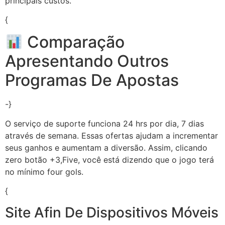
principais custos.
{
Comparação
Apresentando Outros
Programas De Apostas
-}
O serviço de suporte funciona 24 hrs por dia, 7 dias
através de semana. Essas ofertas ajudam a incrementar
seus ganhos e aumentam a diversão. Assim, clicando
zero botão +3,Five, você está dizendo que o jogo terá
no mínimo four gols.
{
Site Afin De Dispositivos Móveis