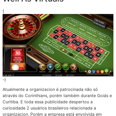
{
-}
Atualmente a organizacion é patrocinada não só
através do Corinthians, porém também durante Goiás e
Curitiba. E toda essa publicidade despertou a
curiosidade 2 usuários brasileiros relacionada a
organizacion. Porém a empresa está envolvida em