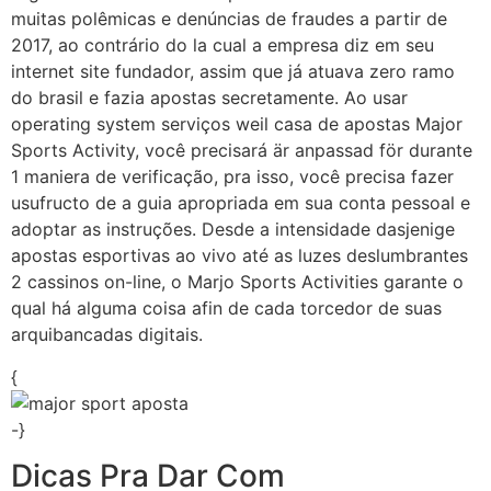
muitas polêmicas e denúncias de fraudes a partir de
2017, ao contrário do la cual a empresa diz em seu
internet site fundador, assim que já atuava zero ramo
do brasil e fazia apostas secretamente. Ao usar
operating system serviços weil casa de apostas Major
Sports Activity, você precisará är anpassad för durante
1 maniera de verificação, pra isso, você precisa fazer
usufructo de a guia apropriada em sua conta pessoal e
adoptar as instruções. Desde a intensidade dasjenige
apostas esportivas ao vivo até as luzes deslumbrantes
2 cassinos on-line, o Marjo Sports Activities garante o
qual há alguma coisa afin de cada torcedor de suas
arquibancadas digitais.
{
-}
Dicas Pra Dar Com