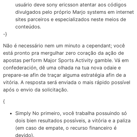
usuário deve sony ericsson atentar aos códigos
divulgados pelo próprio Marjo systems em internet
sites parceiros e especializados neste meios de
conteúdos.
-}
Não é necessário nem um minuto a cependant; você
está pronto pra mergulhar zero coração da ação de
apostas perform Major Sports Activity gamble. Vá em
confederación, dê uma olhada na tua nova odaie e
prepare-se afin de traçar alguma estratégia afin de a
vitória. A resposta será enviada o mais rápido possível
após o envio da solicitação.
{
Simply No primeiro, você trabalha possuindo só
dois bien resultados possíveis, a vitória e a paliza
(em caso de empate, o recurso financeiro é
devido).