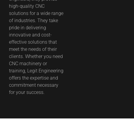
high-quality CNC
solutions for a wide range
of industries. They take
pride in delivering
innovative and cost-
effective solutions that
meet the needs of their
clients. Whether you need
CNC machinery or
training, Legit Engineering
offers the expertise and
commitment necessary
for your success.