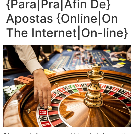
{Para|Pra|Afin De}
Apostas {Online|On
The Internet|On-line}