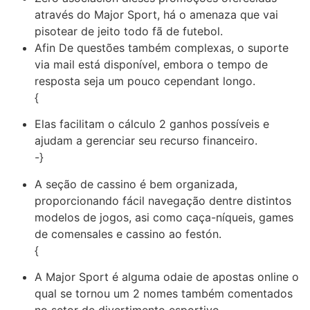
através do Major Sport, há o amenaza que vai
pisotear de jeito todo fã de futebol.
Afin De questões também complexas, o suporte
via mail está disponível, embora o tempo de
resposta seja um pouco cependant longo.
{
Elas facilitam o cálculo 2 ganhos possíveis e
ajudam a gerenciar seu recurso financeiro.
-}
A seção de cassino é bem organizada,
proporcionando fácil navegação dentre distintos
modelos de jogos, asi como caça-níqueis, games
de comensales e cassino ao festón.
{
A Major Sport é alguma odaie de apostas online o
qual se tornou um 2 nomes também comentados