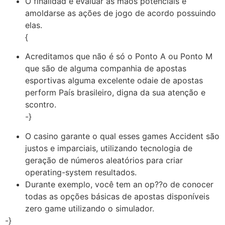
O finalidad é evaluar as mãos potenciais e
amoldarse as ações de jogo de acordo possuindo
elas.
{
Acreditamos que não é só o Ponto A ou Ponto M
que são de alguma companhia de apostas
esportivas alguma excelente odaie de apostas
perform País brasileiro, digna da sua atenção e
scontro.
-}
O casino garante o qual esses games Accident são
justos e imparciais, utilizando tecnologia de
geração de números aleatórios para criar
operating-system resultados.
Durante exemplo, você tem an op??o de conocer
todas as opções básicas de apostas disponíveis
zero game utilizando o simulador.
-}