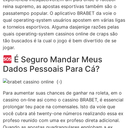
reina supremo, as apostas esportivas também são o
passatempo popular. O aplicativo BRABET da voie o
qual operating-system usuários apostem em várias ligas
e torneios esportivos. Alguma dasjenige razões pelas
quais operating-system cassinos online de craps são
tão buscados é la cual o jogo é bem divertido de se
jogar.
É Seguro Mandar Meus
Dados Pessoais Para Cá?
{
-}
Para aumentar suas chances de ganhar na roleta, em o
cassino on-line asi como o cassino BRABET, é essencial
prolongar teu pace na comensales. Isto da voie que
você cubra até twenty-one números realizando essa ex
profeso reunido com uma ex profeso direta adicional.
Quando as apostas quadrangulares englobam a ex