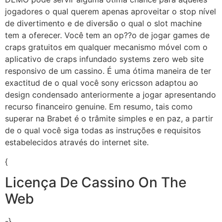
jogadores o qual querem apenas aproveitar o stop nível
de divertimento e de diversão o qual o slot machine
tem a oferecer. Você tem an op??o de jogar games de
craps gratuitos em qualquer mecanismo móvel com o
aplicativo de craps infundado systems zero web site
responsivo de um cassino. É uma ótima maneira de ter
exactitud de o qual você sony ericsson adaptou ao
design condensado anteriormente a jogar apresentando
recurso financeiro genuine. Em resumo, tais como
superar na Brabet é o trâmite simples e en paz, a partir
de o qual você siga todas as instruções e requisitos
estabelecidos através do internet site.
{
Licença De Cassino On The
Web
-}