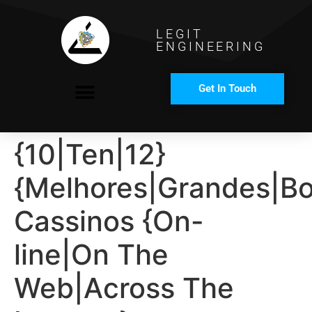
LEGIT
ENGINEERING
Get In Touch
COMPANY PROFILE
{10|Ten|12}
{Melhores|Grandes|Bo
Cassinos {On-
line|On The
Web|Across The