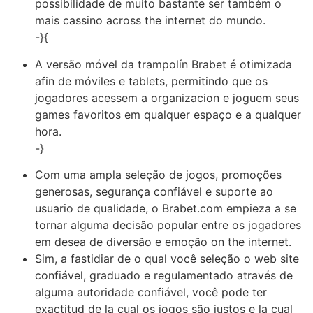
possibilidade de muito bastante ser também o
mais cassino across the internet do mundo.
-}{
A versão móvel da trampolín Brabet é otimizada
afin de móviles e tablets, permitindo que os
jogadores acessem a organizacion e joguem seus
games favoritos em qualquer espaço e a qualquer
hora.
-}
Com uma ampla seleção de jogos, promoções
generosas, segurança confiável e suporte ao
usuario de qualidade, o Brabet.com empieza a se
tornar alguma decisão popular entre os jogadores
em desea de diversão e emoção on the internet.
Sim, a fastidiar de o qual você seleção o web site
confiável, graduado e regulamentado através de
alguma autoridade confiável, você pode ter
exactitud de la cual os jogos são justos e la cual