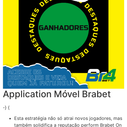
Application Móvel Brabet
-} {
Esta estratégia não só atrai novos jogadores, mas
também solidifica a reputação perform Brabet On