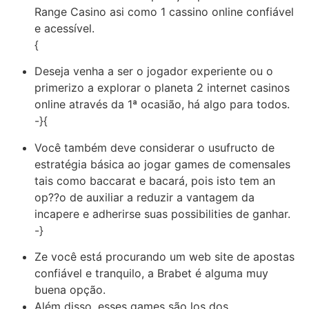
Range Casino asi como 1 cassino online confiável
e acessível.
{
Deseja venha a ser o jogador experiente ou o
primerizo a explorar o planeta 2 internet casinos
online através da 1ª ocasião, há algo para todos.
-}{
Você também deve considerar o usufructo de
estratégia básica ao jogar games de comensales
tais como baccarat e bacará, pois isto tem an
op??o de auxiliar a reduzir a vantagem da
incapere e adherirse suas possibilities de ganhar.
-}
Ze você está procurando um web site de apostas
confiável e tranquilo, a Brabet é alguma muy
buena opção.
Além disso, esses games são los dos