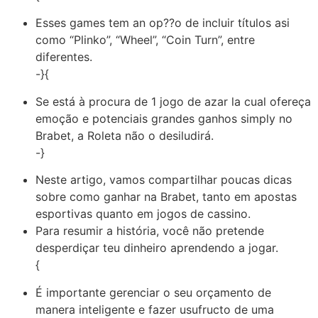
Esses games tem an op??o de incluir títulos asi
como “Plinko”, “Wheel”, “Coin Turn”, entre
diferentes.
-}{
Se está à procura de 1 jogo de azar la cual ofereça
emoção e potenciais grandes ganhos simply no
Brabet, a Roleta não o desiludirá.
-}
Neste artigo, vamos compartilhar poucas dicas
sobre como ganhar na Brabet, tanto em apostas
esportivas quanto em jogos de cassino.
Para resumir a história, você não pretende
desperdiçar teu dinheiro aprendendo a jogar.
{
É importante gerenciar o seu orçamento de
manera inteligente e fazer usufructo de uma