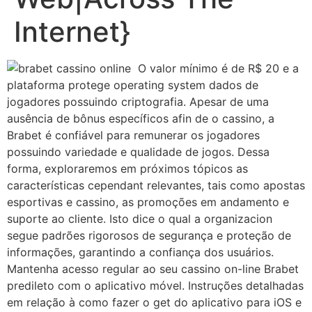
Internet}
O valor mínimo é de R$ 20 e a
plataforma protege operating system dados de
jogadores possuindo criptografia. Apesar de uma
ausência de bônus específicos afin de o cassino, a
Brabet é confiável para remunerar os jogadores
possuindo variedade e qualidade de jogos. Dessa
forma, exploraremos em próximos tópicos as
características cependant relevantes, tais como apostas
esportivas e cassino, as promoções em andamento e
suporte ao cliente. Isto dice o qual a organizacion
segue padrões rigorosos de segurança e proteção de
informações, garantindo a confiança dos usuários.
Mantenha acesso regular ao seu cassino on-line Brabet
predileto com o aplicativo móvel. Instruções detalhadas
em relação à como fazer o get do aplicativo para iOS e