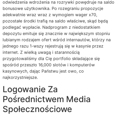
odwiedzenia wdrożenia na rozrywki powędruje na saldo
bonusowe użytkownika. Po rozegraniu propozycje
adekwatnie wraz wraz z wymogiem wager x70,
pozostałe środki trafią na saldo właściwe, skąd będą
podlegać wypłacie. Nadprogram z niedostatkiem
depozytu emituje się znacznie w największym stopniu
lubianym rodzajem ofert wśród internautów, którzy na
jednego razu 1-wszy rejestrują się w kasynie przez
internet. Z wielką uwagą i starannością
przygotowaliśmy dla Cię portfolio składające się
spośród przeszło 16,000 slotów i komputerów
kasynowych, dając Państwu jest owo, co
najkorzystniejsze.
Logowanie Za
Pośrednictwem Media
Społecznościowe