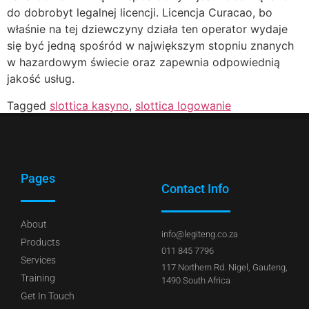
do dobrobyt legalnej licencji. Licencja Curacao, bo
właśnie na tej dziewczyny działa ten operator wydaje
się być jedną spośród w największym stopniu znanych
w hazardowym świecie oraz zapewnia odpowiednią
jakość usług.
Tagged
slottica kasyno
,
slottica logowanie
Pages
Contact Info
About
info@legiteng.co.za
Products
011 845 7796
Services
117 Northern Rd. Nigel, Gauteng,
Training
1490 South Africa
Get In Touch