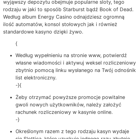
wyjąwszy depozytu obejmuje popularne sloty, tego
rodzaju w jaki to sposób Starburst bądź Book of Dead.
Według album Energy Casino odnajdziesz ogromną
ilość automatów, konsol stołowych jak i również
standardowe kasyno dzięki żywo.
{
Według wypełnieniu na stronie www, potwierdź
własne wiadomości i aktywuj weksel rozliczeniowy
zbytnio pomocą linku wysłanego na Twój odnośnik
list elektroniczny.
-}{
Żeby otrzymać powyższe promocje powitalne
gwoli nowych użytkowników, należy założyć
rachunek rozliczeniowy w kasynie online.
-}
Określonym razem z tego rodzaju kasyn wydaje
się Slottica, które uzyskuje jednego razu zbytnio