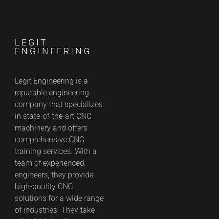
LEGIT
ENGINEERING
Legit Engineering is a
reputable engineering
company that specializes
in state-of-the-art CNC
machinery and offers
comprehensive CNC
training services. With a
team of experienced
engineers, they provide
high-quality CNC
solutions for a wide range
of industries. They take