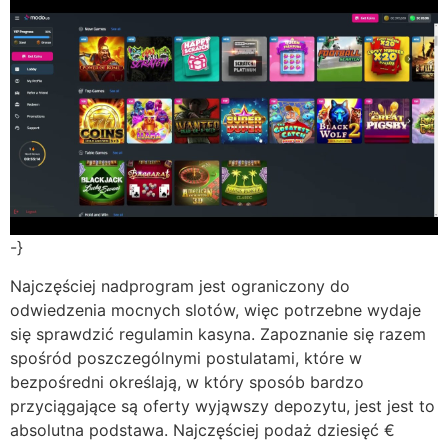
-}
Najczęściej nadprogram jest ograniczony do
odwiedzenia mocnych slotów, więc potrzebne wydaje
się sprawdzić regulamin kasyna. Zapoznanie się razem
spośród poszczególnymi postulatami, które w
bezpośredni określają, w który sposób bardzo
przyciągające są oferty wyjąwszy depozytu, jest jest to
absolutna podstawa. Najczęściej podaż dziesięć €