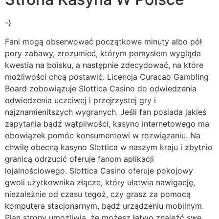
-}
Fani mogą obserwować początkowe minuty albo pół
pory zabawy, zrozumieć, którym pomysłem wygląda
kwestia na boisku, a następnie zdecydować, na które
możliwości chcą postawić. Licencja Curacao Gambling
Board zobowiązuje Slottica Casino do odwiedzenia
odwiedzenia uczciwej i przejrzystej gry i
najznamienitszych wygranych. Jeśli fan posiada jakieś
zapytania bądź wątpliwości, kasyno internetowego ma
obowiązek pomóc konsumentowi w rozwiązaniu. Na
chwilę obecną kasyno Slottica w naszym kraju i zbytnio
granicą odrzucić oferuje fanom aplikacji
lojalnościowego. Slottica Casino oferuje pokojowy
gwoli użytkownika złącze, który ułatwia nawigację,
niezależnie od czasu tegoż, czy grasz za pomocą
komputera stacjonarnym, bądź urządzeniu mobilnym.
Plan strony umożliwia, że możesz łatwo znaleźć swe