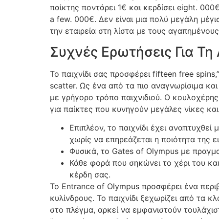
παίκτης ποντάρει 1€ και κερδίσει eight. 00
a few. 000€. Δεν είναι μια πολύ μεγάλη μέγ
την εταιρεία στη λίστα με τους αγαπημένου
Συχνές Ερωτήσεις Για Τη 
Το παιχνίδι σας προσφέρει fifteen free spin
scatter. Ως ένα από τα πιο αναγνωρίσιμα κ
με γρήγορο τρόπο παιχνιδιού. Ο κουλοχέρης 
για παίκτες που κυνηγούν μεγάλες νίκες κα
Επιπλέον, το παιχνίδι έχει αναπτυχθεί
χωρίς να επηρεάζεται η ποιότητα της 
Φυσικά, το Gates of Olympus με πραγμ
Κάθε φορά που σηκώνει το χέρι του κα
κέρδη σας.
Το Entrance of Olympus προσφέρει ένα περι
κυλίνδρους. Το παιχνίδι ξεχωρίζει από τα 
στο πλέγμα, αρκεί να εμφανιστούν τουλάχισ