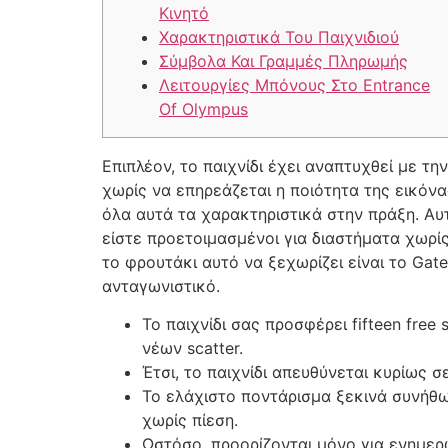
Κινητό
Χαρακτηριστικά Του Παιχνιδιού
Σύμβολα Και Γραμμές Πληρωμής
Λειτουργίες Μπόνους Στο Entrance
Of Olympus
Επιπλέον, το παιχνίδι έχει αναπτυχθεί με τ
χωρίς να επηρεάζεται η ποιότητα της εικόν
όλα αυτά τα χαρακτηριστικά στην πράξη. Αυ
είστε προετοιμασμένοι για διαστήματα χωρί
το φρουτάκι αυτό να ξεχωρίζει είναι το Gat
ανταγωνιστικό.
Το παιχνίδι σας προσφέρει fifteen free
νέων scatter.
Έτσι, το παιχνίδι απευθύνεται κυρίως 
Το ελάχιστο ποντάρισμα ξεκινά συνήθω
χωρίς πίεση.
Ωστόσο, προορίζονται μόνο για ενημερ