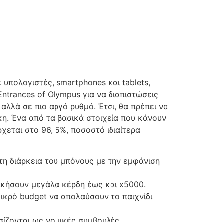
 υπολογιστές, smartphones και tablets,
ntrances of Olympus για να διαπιστώσεις
λλά σε πιο αργό ρυθμό. Έτσι, θα πρέπει να
κη. Ένα από τα βασικά στοιχεία που κάνουν
χεται στο 96, 5%, ποσοστό ιδιαίτερα
ά τη διάρκεια του μπόνους με την εμφάνιση
δικήσουν μεγάλα κέρδη έως και x5000.
μικρό budget να απολαύσουν το παιχνίδι
σίζονται ως νομικές συμβουλές.