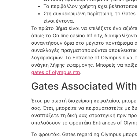
Το περιβάλλον χρήστη έχει βελτιστοποι
Στη συγκεκριμένη περίπτωση, το Gates 
είναι έντονα.
Το πρώτο βήμα είναι να επιλέξετε ένα αξιόπ
όπως το On line casino Infinity, διασφαλίζο
συναντήσουν όρια στο μέγιστο ποντάρισμα α
συναλλαγές πραγματοποιούνται αποκλειστικ
λογαριασμών. Το Entrance of Olympus είναι
ανάγκη λήψης εφαρμογής. Μπορείς να παίξε
gates of olympus rtp
.
Gates Associated Wit
Έτσι, με σωστή διαχείριση κεφαλαίου, μπορ
σας. Έτσι, μπορείτε να πειραματιστείτε με
αναπτύξετε τη δική σας στρατηγική πριν προ
απολαύσουν το φρουτάκι Entrances of Olymp
Το φρουτάκι Gates regarding Olympus μπορεί