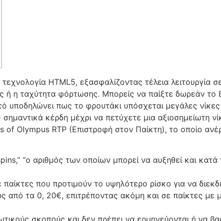
ην τεχνολογία HTML5, εξασφαλίζοντας τέλεια λειτουργία σε
ας ή η ταχύτητα φόρτωσης. Μπορείς να παίξτε δωρεάν το E
τό υποδηλώνει πως το φρουτάκι υπόσχεται μεγάλες νίκες α
ς σημαντικά κέρδη μέχρι να πετύχετε μια αξιοσημείωτη νί
es of Olympus RTP (Επιστροφή στον Παίκτη), το οποίο ανέρ
 spins,” “ο αριθμός των οποίων μπορεί να αυξηθεί και κατ
σε παίκτες που προτιμούν το υψηλότερο ρίσκο για να διεκ
ς από τα 0, 20€, επιτρέποντας ακόμη και σε παίκτες με 
ωτικούς σκοπούς και δεν πρέπει να ερμηνεύονται ή να βα