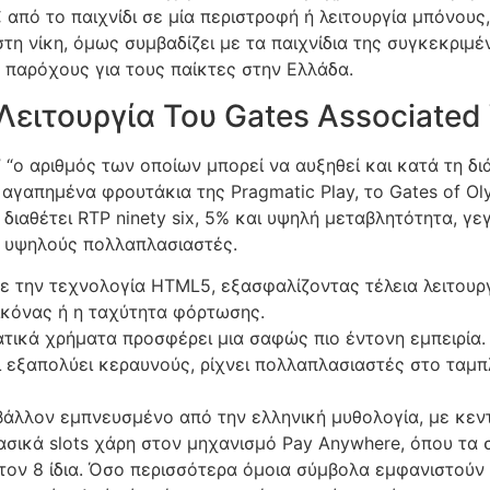
0€ από το παιχνίδι σε μία περιστροφή ή λειτουργία μπόνου
ιστη νίκη, όμως συμβαδίζει με τα παιχνίδια της συγκεκριμ
ς παρόχους για τους παίκτες στην Ελλάδα.
Λειτουργία Του Gates Associated
s,” “ο αριθμός των οποίων μπορεί να αυξηθεί και κατά τη 
αι αγαπημένα φρουτάκια της Pragmatic Play, το Gates of 
διαθέτει RTP ninety six, 5% και υψηλή μεταβλητότητα, γε
ι υψηλούς πολλαπλασιαστές.
 με την τεχνολογία HTML5, εξασφαλίζοντας τέλεια λειτουργ
εικόνας ή η ταχύτητα φόρτωσης.
ατικά χρήματα προσφέρει μια σαφώς πιο έντονη εμπειρία.
ι εξαπολύει κεραυνούς, ρίχνει πολλαπλασιαστές στο ταμπ
βάλλον εμπνευσμένο από την ελληνική μυθολογία, με κεν
κλασικά slots χάρη στον μηχανισμό Pay Anywhere, όπου τ
τον 8 ίδια. Όσο περισσότερα όμοια σύμβολα εμφανιστούν 