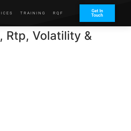
Get In
VICES
TRAINING
RQF
Touch
tp, Volatility &