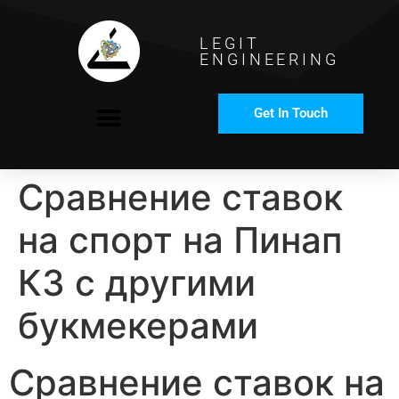
LEGIT
ENGINEERING
Get In Touch
COMPANY PROFILE
Сравнение ставок
на спорт на Пинап
КЗ с другими
букмекерами
Сравнение ставок на