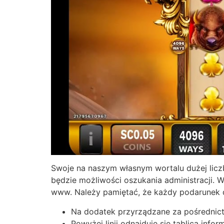
Swoje na naszym własnym wortalu dużej liczb
będzie możliwości oszukania administracji. 
www. Należy pamiętać, że każdy podarunek d
Na dodatek przyrządzane za pośrednict
Powyżej linii odnajduje się tablica in