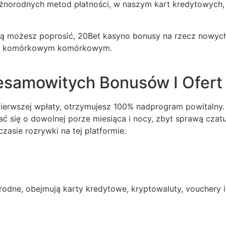
óżnorodnych metod płatności, w naszym kart kredytowych
ką możesz poprosić, 20Bet kasyno bonusy na rzecz nowych
nie komórkowym komórkowym.
esamowitych Bonusów I Ofert
 pierwszej wpłaty, otrzymujesz 100% nadprogram powitalny.
 się o dowolnej porze miesiąca i nocy, zbyt sprawą cza
asie rozrywki na tej platformie.
odne, obejmują karty kredytowe, kryptowaluty, vouchery i p