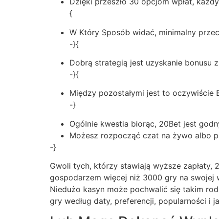
Dzięki przeszło 30 opcjom wpłat, każd
{
W Który Sposób widać, minimalny prze
-}{
Dobrą strategią jest uzyskanie bonusu
-}{
Między pozostałymi jest to oczywiście B
-}
Ogólnie kwestia biorąc, 20Bet jest go
Możesz rozpocząć czat na żywo albo p
-}
Gwoli tych, którzy stawiają wyższe zapłaty,
gospodarzem więcej niż 3000 gry na swojej wi
Niedużo kasyn może pochwalić się takim rod
gry według daty, preferencji, popularności 