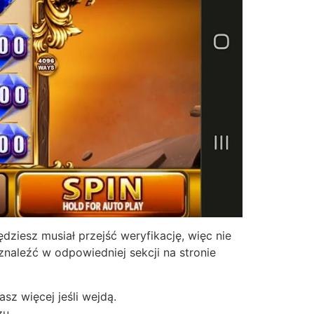
ziesz musiał przejść weryfikację, więc nie
naleźć w odpowiedniej sekcji na stronie
z więcej jeśli wejdą.
zu.