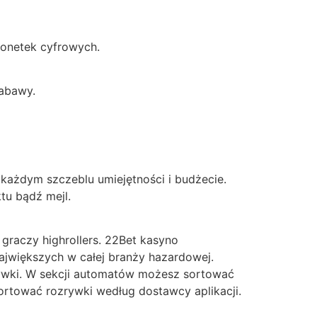
onetek cyfrowych.
zabawy.
każdym szczeblu umiejętności i budżecie.
tu bądź mejl.
 graczy highrollers. 22Bet kasyno
największych w całej branży hazardowej.
rywki. W sekcji automatów możesz sortować
ortować rozrywki według dostawcy aplikacji.