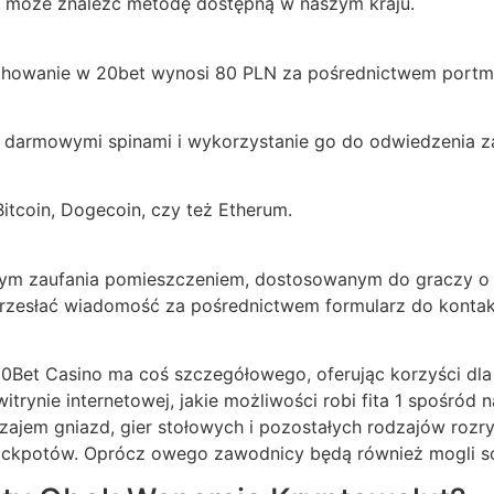
y może znaleźć metodę dostępną w naszym kraju.
chowanie w 20bet wynosi 80 PLN za pośrednictwem portm
 z darmowymi spinami i wykorzystanie go do odwiedzenia 
itcoin, Dogecoin, czy też Etherum.
dnym zaufania pomieszczeniem, dostosowanym do graczy o 
rzesłać wiadomość za pośrednictwem formularz do kontak
 20Bet Casino ma coś szczegółowego, oferując korzyści dla
trynie internetowej, jakie możliwości robi fita 1 spośród 
zajem gniazd, gier stołowych i pozostałych rodzajów roz
i jackpotów. Oprócz owego zawodnicy będą również mogli s