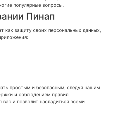
ногие популярные вопросы.
вании Пинап
ет как защиту своих персональных данных,
приложения:
лать простым и безопасным, следуя нашим
держки и соблюдением правил
я вас и позволит насладиться всеми