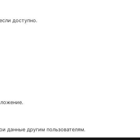
если доступно.
иложение.
ои данные другим пользователям.