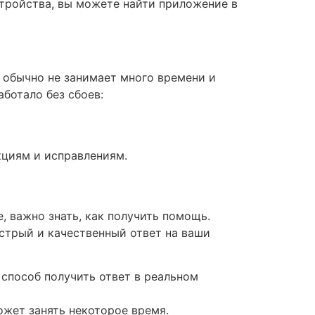
тройства, вы можете найти приложение в
и обычно не занимает много времени и
ботало без сбоев:
кциям и исправлениям.
, важно знать, как получить помощь.
стрый и качественный ответ на ваши
способ получить ответ в реальном
ожет занять некоторое время.