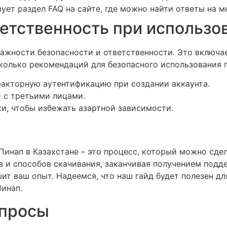
ет раздел FAQ на сайте, где можно найти ответы на м
ветственность при использо
ажности безопасности и ответственности. Это включа
сколько рекомендаций для безопасного использования 
акторную аутентификацию при создании аккаунта.
 с третьими лицами.
ки, чтобы избежать азартной зависимости.
Пинап в Казахстане – это процесс, который можно сде
а и способов скачивания, заканчивая получением под
ит ваш опыт. Надеемся, что наш гайд будет полезен дл
инап.
опросы