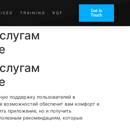
Get In
VICES
TRAINING
RQF
Touch
услугам
е
услугам
е
нную поддержку пользователей в
 ее возможностей обеспечит вам комфорт и
ить приложение, но и получить
 полезным рекомендациям, которые