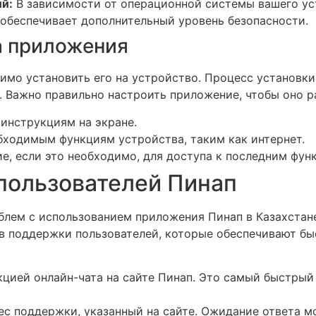
й:
В зависимости от операционной системы вашего ус
е обеспечивает дополнительный уровень безопасности.
ка приложения
димо установить его на устройство. Процесс установк
. Важно правильно настроить приложение, чтобы оно ра
 инструкциям на экране.
ходимым функциям устройства, таким как интернет.
е, если это необходимо, для доступа к последним фун
 пользователей Пинап
блем с использованием приложения Пинап в Казахстане
в поддержки пользователей, которые обеспечивают бы
цией онлайн-чата на сайте Пинап. Это самый быстрый 
с поддержки, указанный на сайте. Ожидание ответа м