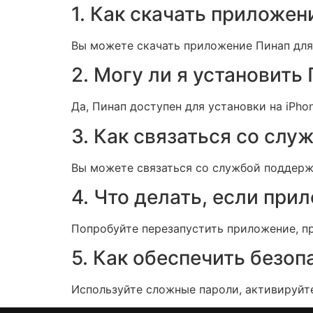
1. Как скачать приложен
Вы можете скачать приложение Пинап для A
2. Могу ли я установить
Да, Пинап доступен для установки на iPhon
3. Как связаться со сл
Вы можете связаться со службой поддержк
4. Что делать, если при
Попробуйте перезапустить приложение, пр
5. Как обеспечить безоп
Используйте сложные пароли, активируйт